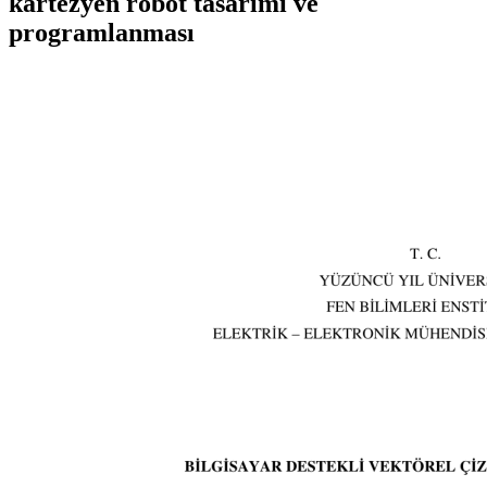
kartezyen robot tasarımı ve
programlanması