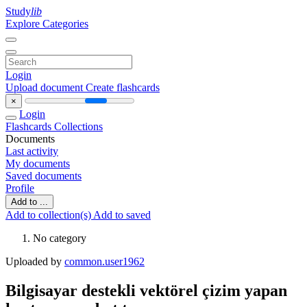
Study
lib
Explore Categories
Login
Upload document
Create flashcards
×
Login
Flashcards
Collections
Documents
Last activity
My documents
Saved documents
Profile
Add to ...
Add to collection(s)
Add to saved
No category
Uploaded by
common.user1962
Bilgisayar destekli vektörel çizim yapan