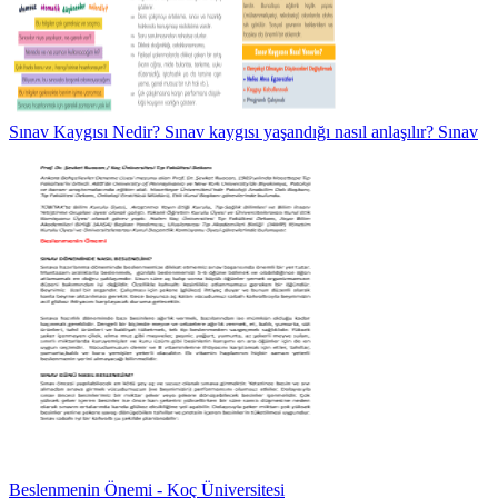
Sınav Kaygısı Nedir? Sınav kaygısı yaşandığı nasıl anlaşılır? Sınav
Beslenmenin Önemi - Koç Üniversitesi