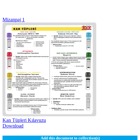
Mizanpaj 1
Kan Tüpleri Kılavuzu
Download
Add this document to collection(s)