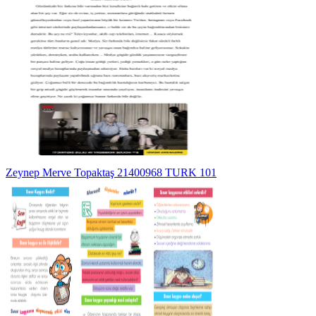
Zeynep Merve Topaktaş 21400968 TURK 101