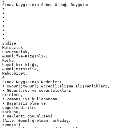
5
Sınav Kaygısının Sebep Olduğu Duygular
•
•
•
•
•
•
•
•
Endişe,
Mutsuzluk,
Huzursuzluk,
&Ouml;fke-Kızgınlık,
Korku,
Hayal kırıklığı,
&Uuml;mitsizlik,
Mahcubiyet,
6
Sınav Kaygısının Nedenleri
• K&ouml;t&uuml; &ccedil;alışma alışkanlıkları,
• G&ouml;rev ve sorumlulukları
erteleme,
• Zamanı iyi kullanamama,
• Başarısız olma ve
değerlendirilme
korkusu,
• Beklenti d&uuml;zeyi
(Aile, &ouml;ğretmen, arkadaş,
kendisi)