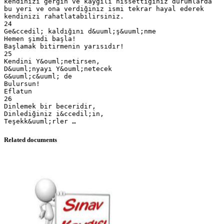
kendinizi gergin ve kaygılı hissettiğiniz durumlarda
bu yeri ve ona verdiğiniz ismi tekrar hayal ederek
kendinizi rahatlatabilirsiniz.
24
Ge&ccedil; kaldığını d&uuml;ş&uuml;nme
Hemen şimdi başla!
Başlamak bitirmenin yarısıdır!
25
Kendini Y&ouml;netirsen,
D&uuml;nyayı Y&ouml;netecek
G&uuml;c&uuml; de
Bulursun!
Eflatun
26
Dinlemek bir beceridir,
Dinlediğiniz i&ccedil;in,
Related documents