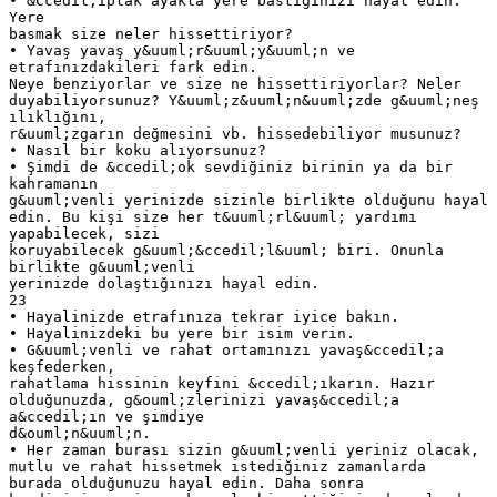
• &Ccedil;ıplak ayakla yere bastığınızı hayal edin.
Yere
basmak size neler hissettiriyor?
• Yavaş yavaş y&uuml;r&uuml;y&uuml;n ve
etrafınızdakileri fark edin.
Neye benziyorlar ve size ne hissettiriyorlar? Neler
duyabiliyorsunuz? Y&uuml;z&uuml;n&uuml;zde g&uuml;neş
ılıklığını,
r&uuml;zgarın değmesini vb. hissedebiliyor musunuz?
• Nasıl bir koku alıyorsunuz?
• Şimdi de &ccedil;ok sevdiğiniz birinin ya da bir
kahramanın
g&uuml;venli yerinizde sizinle birlikte olduğunu hayal
edin. Bu kişi size her t&uuml;rl&uuml; yardımı
yapabilecek, sizi
koruyabilecek g&uuml;&ccedil;l&uuml; biri. Onunla
birlikte g&uuml;venli
yerinizde dolaştığınızı hayal edin.
23
• Hayalinizde etrafınıza tekrar iyice bakın.
• Hayalinizdeki bu yere bir isim verin.
• G&uuml;venli ve rahat ortamınızı yavaş&ccedil;a
keşfederken,
rahatlama hissinin keyfini &ccedil;ıkarın. Hazır
olduğunuzda, g&ouml;zlerinizi yavaş&ccedil;a
a&ccedil;ın ve şimdiye
d&ouml;n&uuml;n.
• Her zaman burası sizin g&uuml;venli yeriniz olacak,
mutlu ve rahat hissetmek istediğiniz zamanlarda
burada olduğunuzu hayal edin. Daha sonra