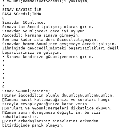
• M&uuml;kemmeliyet&ccedil;i yaklaşım,
7
SINAV KAYGISI İLE
BAŞA &Ccedil;IKMA
8
Sınavdan &Ouml;nce;
Sınava tam &ccedil;alışmış olarak girin.
Sınavdan &ouml;nceki gece iyi uyuyun.
A&ccedil; karnına sınava girmeyin.
Son ana kadar asla ders &ccedil;alışmayın.
Sınavdan hemen &ouml;nce gevşemeye &ccedil;alışın.
Zihninizde ge&ccedil;mişteki başarısızlıkları değil
başarılarınızı vurgulayın.
• Sınava kendinize g&uuml;venerek girin.
•
•
•
•
•
•
9
Sınav S&uuml;resince;
Sınav i&ccedil;in olumlu d&uuml;ş&uuml;n&uuml;n.
Zamanı nasıl kullanacağınıza ve soruları hangi
sırayla cevaplayacağınıza karar verin.
Soruları ve y&ouml;nergeleri dikkatlice okuyun.
Zaman zaman duruşunuzu değiştirin, bu sizi
rahatlatacaktır.
Sınıf arkadaşlarınız sınavlarını erkenden
bitirdiğinde panik olmayın.