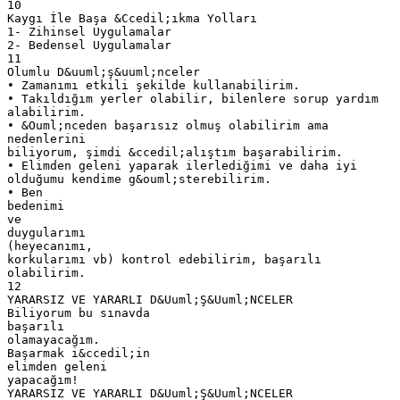
10
Kaygı İle Başa &Ccedil;ıkma Yolları
1- Zihinsel Uygulamalar
2- Bedensel Uygulamalar
11
Olumlu D&uuml;ş&uuml;nceler
• Zamanımı etkili şekilde kullanabilirim.
• Takıldığım yerler olabilir, bilenlere sorup yardım
alabilirim.
• &Ouml;nceden başarısız olmuş olabilirim ama
nedenlerini
biliyorum, şimdi &ccedil;alıştım başarabilirim.
• Elimden geleni yaparak ilerlediğimi ve daha iyi
olduğumu kendime g&ouml;sterebilirim.
• Ben
bedenimi
ve
duygularımı
(heyecanımı,
korkularımı vb) kontrol edebilirim, başarılı
olabilirim.
12
YARARSIZ VE YARARLI D&Uuml;Ş&Uuml;NCELER
Biliyorum bu sınavda
başarılı
olamayacağım.
Başarmak i&ccedil;in
elimden geleni
yapacağım!
YARARSIZ VE YARARLI D&Uuml;Ş&Uuml;NCELER