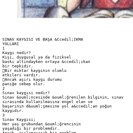
SINAV KAYGISI VE BAŞA &Ccedil;IKMA
YOLLARI
1
Kaygı nedir?
Kişi, duygusal ya da fiziksel
baskı altındayken ortaya &ccedil;ıkan
bir tepkidir.
Bir miktar kaygının olumlu
etkileri vardır.
Ancak aşırı kaygı durumu
paniğe sebep olur.
2
Sınav kaygısı nedir?
Sınav &ouml;ncesinde &ouml;ğrenilen bilginin, sınav
sırasında kullanılmasına engel olan ve
başarının d&uuml;şmesine yol a&ccedil;an yoğun
kaygıdır.
3
Sınav Kaygısı;
Her yaş grubundan &ouml;ğrencinin
yaşadığı bir problemdir.
Ancak, aşılamayacak bir problem