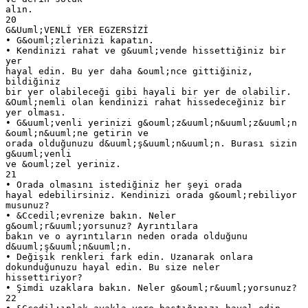
alın.
20
G&Uuml;VENLİ YER EGZERSİZİ
• G&ouml;zlerinizi kapatın.
• Kendinizi rahat ve g&uuml;vende hissettiğiniz bir
yer
hayal edin. Bu yer daha &ouml;nce gittiğiniz,
bildiğiniz
bir yer olabileceği gibi hayali bir yer de olabilir.
&Ouml;nemli olan kendinizi rahat hissedeceğiniz bir
yer olması.
• G&uuml;venli yerinizi g&ouml;z&uuml;n&uuml;z&uuml;n
&ouml;n&uuml;ne getirin ve
orada olduğunuzu d&uuml;ş&uuml;n&uuml;n. Burası sizin
g&uuml;venli
ve &ouml;zel yeriniz.
21
• Orada olmasını istediğiniz her şeyi orada
hayal edebilirsiniz. Kendinizi orada g&ouml;rebiliyor
musunuz?
• &Ccedil;evrenize bakın. Neler
g&ouml;r&uuml;yorsunuz? Ayrıntılara
bakın ve o ayrıntıların neden orada olduğunu
d&uuml;ş&uuml;n&uuml;n.
• Değişik renkleri fark edin. Uzanarak onlara
dokunduğunuzu hayal edin. Bu size neler
hissettiriyor?
• Şimdi uzaklara bakın. Neler g&ouml;r&uuml;yorsunuz?
22