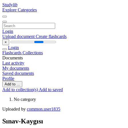
Study
lib
Explore Categories
Login
Upload document
Create flashcards
×
Login
Flashcards
Collections
Documents
Last activity
My documents
Saved documents
Profile
Add to ...
Add to collection(s)
Add to saved
No category
Uploaded by
common.user1835
Sınav-Kaygısı