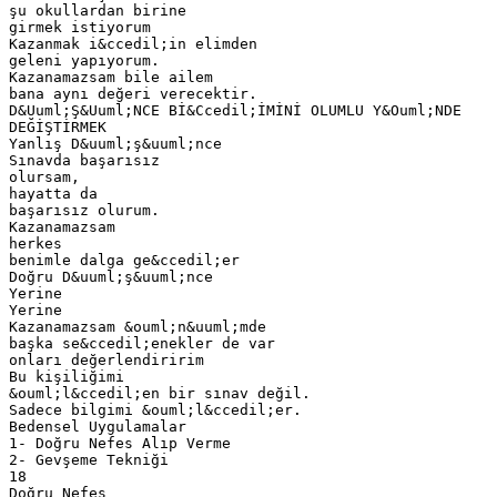
şu okullardan birine
girmek istiyorum
Kazanmak i&ccedil;in elimden
geleni yapıyorum.
Kazanamazsam bile ailem
bana aynı değeri verecektir.
D&Uuml;Ş&Uuml;NCE Bİ&Ccedil;İMİNİ OLUMLU Y&Ouml;NDE
DEĞİŞTİRMEK
Yanlış D&uuml;ş&uuml;nce
Sınavda başarısız
olursam,
hayatta da
başarısız olurum.
Kazanamazsam
herkes
benimle dalga ge&ccedil;er
Doğru D&uuml;ş&uuml;nce
Yerine
Yerine
Kazanamazsam &ouml;n&uuml;mde
başka se&ccedil;enekler de var
onları değerlendiririm
Bu kişiliğimi
&ouml;l&ccedil;en bir sınav değil.
Sadece bilgimi &ouml;l&ccedil;er.
Bedensel Uygulamalar
1- Doğru Nefes Alıp Verme
2- Gevşeme Tekniği
18
Doğru Nefes