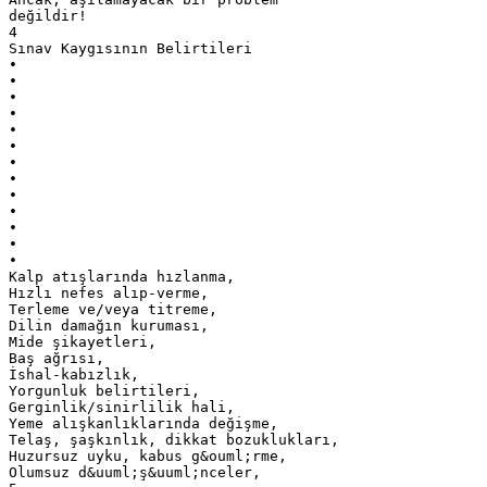
değildir!
4
Sınav Kaygısının Belirtileri
•
•
•
•
•
•
•
•
•
•
•
•
•
Kalp atışlarında hızlanma,
Hızlı nefes alıp-verme,
Terleme ve/veya titreme,
Dilin damağın kuruması,
Mide şikayetleri,
Baş ağrısı,
İshal-kabızlık,
Yorgunluk belirtileri,
Gerginlik/sinirlilik hali,
Yeme alışkanlıklarında değişme,
Telaş, şaşkınlık, dikkat bozuklukları,
Huzursuz uyku, kabus g&ouml;rme,
Olumsuz d&uuml;ş&uuml;nceler,