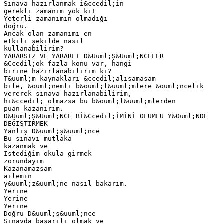
Sınava hazırlanmak i&ccedil;in
gerekli zamanım yok ki!
Yeterli zamanımın olmadığı
doğru.
Ancak olan zamanımı en
etkili şekilde nasıl
kullanabilirim?
YARARSIZ VE YARARLI D&Uuml;Ş&Uuml;NCELER
&Ccedil;ok fazla konu var, hangi
birine hazırlanabilirim ki?
T&uuml;m kaynakları &ccedil;alışamasam
bile, &ouml;nemli b&ouml;l&uuml;mlere &ouml;ncelik
vererek sınava hazırlanabilirim,
hi&ccedil; olmazsa bu b&ouml;l&uuml;mlerden
puan kazanırım.
D&Uuml;Ş&Uuml;NCE Bİ&Ccedil;İMİNİ OLUMLU Y&Ouml;NDE
DEĞİŞTİRMEK
Yanlış D&uuml;ş&uuml;nce
Bu sınavı mutlaka
kazanmak ve
İstediğim okula girmek
zorundayım
Kazanamazsam
ailemin
y&uuml;z&uuml;ne nasıl bakarım.
Yerine
Yerine
Yerine
Doğru D&uuml;ş&uuml;nce
Sınavda başarılı olmak ve