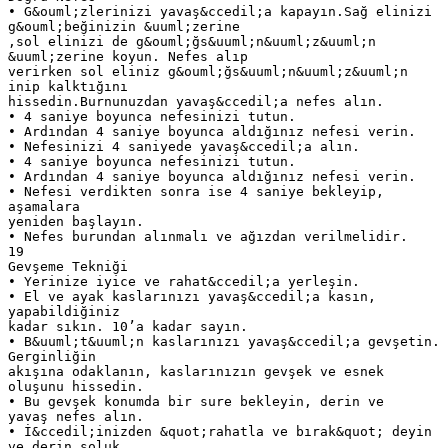
• G&ouml;zlerinizi yavaş&ccedil;a kapayın.Sağ elinizi
g&ouml;beğinizin &uuml;zerine
,sol elinizi de g&ouml;ğs&uuml;n&uuml;z&uuml;n
&uuml;zerine koyun. Nefes alıp
verirken sol eliniz g&ouml;ğs&uuml;n&uuml;z&uuml;n
inip kalktığını
hissedin.Burnunuzdan yavaş&ccedil;a nefes alın.
• 4 saniye boyunca nefesinizi tutun.
• Ardından 4 saniye boyunca aldığınız nefesi verin.
• Nefesinizi 4 saniyede yavaş&ccedil;a alın.
• 4 saniye boyunca nefesinizi tutun.
• Ardından 4 saniye boyunca aldığınız nefesi verin.
• Nefesi verdikten sonra ise 4 saniye bekleyip,
aşamalara
yeniden başlayın.
• Nefes burundan alınmalı ve ağızdan verilmelidir.
19
Gevşeme Tekniği
• Yerinize iyice ve rahat&ccedil;a yerleşin.
• El ve ayak kaslarınızı yavaş&ccedil;a kasın,
yapabildiğiniz
kadar sıkın. 10’a kadar sayın.
• B&uuml;t&uuml;n kaslarınızı yavaş&ccedil;a gevşetin.
Gerginliğin
akışına odaklanın, kaslarınızın gevşek ve esnek
oluşunu hissedin.
• Bu gevşek konumda bir sure bekleyin, derin ve
yavaş nefes alın.
• İ&ccedil;inizden &quot;rahatla ve bırak&quot; deyin
ve derin soluk