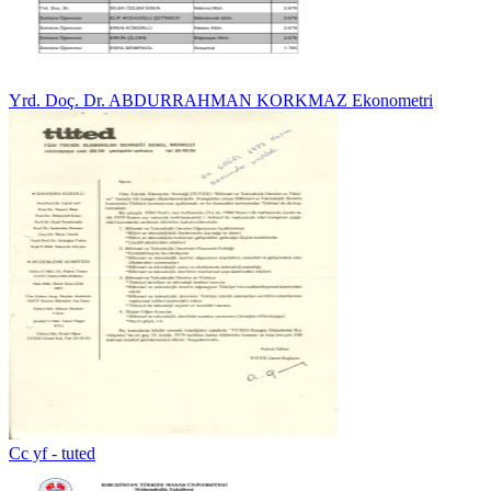
Yrd. Doç. Dr. ABDURRAHMAN KORKMAZ Ekonometri
Cc yf - tuted