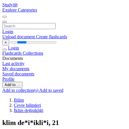
Study
lib
Explore Categories
Login
Upload document
Create flashcards
×
Login
Flashcards
Collections
Documents
Last activity
My documents
Saved documents
Profile
Add to ...
Add to collection(s)
Add to saved
Bilim
Çevre bilimleri
İklim değişikliği
klim de*i*ikli*i, 21