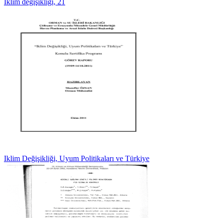
İklim değişikliği, 21
Iklim Değişikliği, Uyum Politikaları ve Türkiye