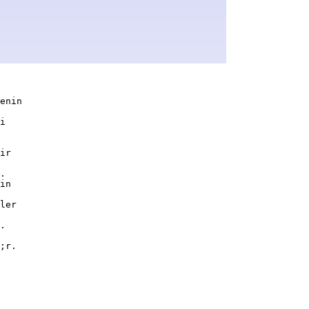
enin
i
ir
.
in
ler
.
;r.