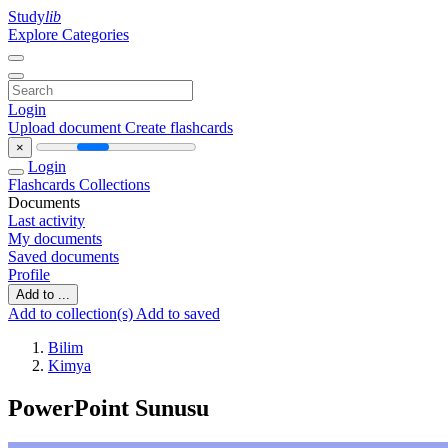
Study
lib
Explore Categories
Login
Upload document
Create flashcards
×
Login
Flashcards
Collections
Documents
Last activity
My documents
Saved documents
Profile
Add to ...
Add to collection(s)
Add to saved
Bilim
Kimya
PowerPoint Sunusu