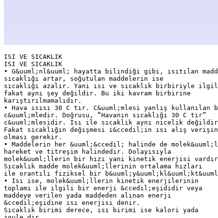
ISI VE SICAKLIK
ISI VE SICAKLIK
• G&uuml;nl&uuml; hayatta bilindiği gibi, ısıtılan madd
sıcaklığı artar, soğutulan maddelerin ise
sıcaklığı azalır. Yani ısı ve sıcaklık birbiriyle ilgil
fakat aynı şey değildir. Bu iki kavram birbirine
karıştırılmamalıdır.
• Hava ısısı 30 C tır. C&uuml;mlesi yanlış kullanılan b
c&uuml;mledir. Doğrusu, “Havanın sıcaklığı 30 C tır”
c&uuml;mlesidir. Isı ile sıcaklık aynı nicelik değildir
Fakat sıcaklığın değişmesi i&ccedil;in ısı alış verişin
olması gerekir.
• Maddelerin her &uuml;&ccedil; halinde de molek&uuml;l
hareket ve titreşim halindedir. Dolayısıyla
molek&uuml;llerin bir hızı yani kinetik enerjisi vardır
Sıcaklık madde molek&uuml;llerinin ortalama hızları
ile orantılı fiziksel bir b&uuml;y&uuml;kl&uuml;kt&uuml
• Isı ise, molek&uuml;llerin kinetik enerjilerinin
toplamı ile ilgili bir enerji &ccedil;eşididir veya
maddeye verilen yada maddeden alınan enerji
&ccedil;eşidine ısı enerjisi denir.
Sıcaklık birimi derece, ısı birimi ise kalori yada
joule dir.