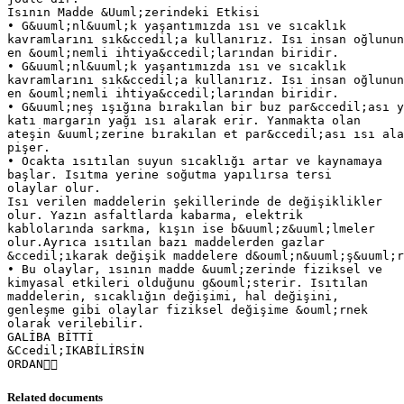
Isının Madde &Uuml;zerindeki Etkisi
• G&uuml;nl&uuml;k yaşantımızda ısı ve sıcaklık
kavramlarını sık&ccedil;a kullanırız. Isı insan oğlunun
en &ouml;nemli ihtiya&ccedil;larından biridir.
• G&uuml;nl&uuml;k yaşantımızda ısı ve sıcaklık
kavramlarını sık&ccedil;a kullanırız. Isı insan oğlunun
en &ouml;nemli ihtiya&ccedil;larından biridir.
• G&uuml;neş ışığına bırakılan bir buz par&ccedil;ası y
katı margarin yağı ısı alarak erir. Yanmakta olan
ateşin &uuml;zerine bırakılan et par&ccedil;ası ısı ala
pişer.
• Ocakta ısıtılan suyun sıcaklığı artar ve kaynamaya
başlar. Isıtma yerine soğutma yapılırsa tersi
olaylar olur.
Isı verilen maddelerin şekillerinde de değişiklikler
olur. Yazın asfaltlarda kabarma, elektrik
kablolarında sarkma, kışın ise b&uuml;z&uuml;lmeler
olur.Ayrıca ısıtılan bazı maddelerden gazlar
&ccedil;ıkarak değişik maddelere d&ouml;n&uuml;ş&uuml;r
• Bu olaylar, ısının madde &uuml;zerinde fiziksel ve
kimyasal etkileri olduğunu g&ouml;sterir. Isıtılan
maddelerin, sıcaklığın değişimi, hal değişini,
genleşme gibi olaylar fiziksel değişime &ouml;rnek
olarak verilebilir.
GALİBA BİTTİ
&Ccedil;IKABİLİRSİN
Related documents