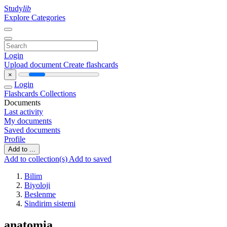
Study
lib
Explore Categories
Login
Upload document
Create flashcards
×
Login
Flashcards
Collections
Documents
Last activity
My documents
Saved documents
Profile
Add to ...
Add to collection(s)
Add to saved
Bilim
Biyoloji
Beslenme
Sindirim sistemi
anatomia