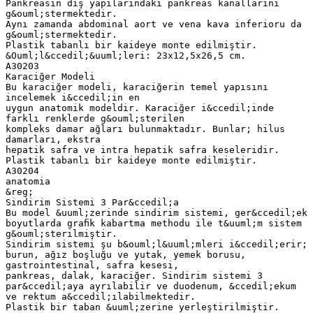
Pankreasın dış yapılarındaki pankreas kanallarını
g&ouml;stermektedir.
Aynı zamanda abdominal aort ve vena kava inferioru da
g&ouml;stermektedir.
Plastik tabanlı bir kaideye monte edilmiştir.
&Ouml;l&ccedil;&uuml;leri: 23x12,5x26,5 cm.
A30203
Karaciğer Modeli
Bu karaciğer modeli, karaciğerin temel yapısını
incelemek i&ccedil;in en
uygun anatomik modeldir. Karaciğer i&ccedil;inde
farklı renklerde g&ouml;sterilen
kompleks damar ağları bulunmaktadır. Bunlar; hilus
damarları, ekstra
hepatik safra ve intra hepatik safra keseleridir.
Plastik tabanlı bir kaideye monte edilmiştir.
A30204
anatomia
&reg;
Sindirim Sistemi 3 Par&ccedil;a
Bu model &uuml;zerinde sindirim sistemi, ger&ccedil;ek
boyutlarda graﬁk kabartma methodu ile t&uuml;m sistem
g&ouml;sterilmiştir.
Sindirim sistemi şu b&ouml;l&uuml;mleri i&ccedil;erir;
burun, ağız boşluğu ve yutak, yemek borusu,
gastrointestinal, safra kesesi,
pankreas, dalak, karaciğer. Sindirim sistemi 3
par&ccedil;aya ayrılabilir ve duodenum, &ccedil;ekum
ve rektum a&ccedil;ılabilmektedir.
Plastik bir taban &uuml;zerine yerleştirilmiştir.