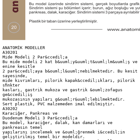
ANATOMİK MODELLER
A30201
Mide Modeli 2 Par&ccedil;a
Bu mide modeli 2 kat b&uuml;y&uuml;t&uuml;lm&uuml;ş ve
enine kesitle
2 par&ccedil;aya b&ouml;l&uuml;nebilmektedir. Bu kesit
sayesinde,
mide kıvrımları, pilorik kapak&ccedil;ıkları, pilorik
sﬁnkter
kasları, gastrik mukoza ve gastrik &ouml;zofagus
ge&ccedil;iş
mukozasının yapıları g&ouml;r&uuml;lebilmektedir.
Sert plastik, PVC malzemeden imal edilmiştir.
A30202
Karaciğer, Pankreas ve
Duodenum Modeli 3 Par&ccedil;a
Bu model, karaciğer, dalak, kan damarları ve
pankreasın temel
yapılarını incelemek ve &ouml;ğrenmek i&ccedil;in
geliştirilmiş temel bir modeldir.