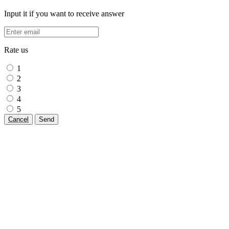
Input it if you want to receive answer
Rate us
1
2
3
4
5
Cancel
Send