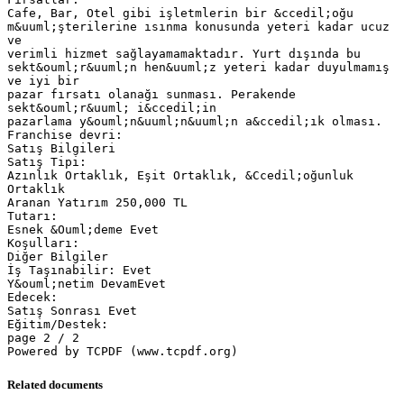
Cafe, Bar, Otel gibi işletmlerin bir &ccedil;oğu
m&uuml;şterilerine ısınma konusunda yeteri kadar ucuz
ve
verimli hizmet sağlayamamaktadır. Yurt dışında bu
sekt&ouml;r&uuml;n hen&uuml;z yeteri kadar duyulmamış
ve iyi bir
pazar fırsatı olanağı sunması. Perakende
sekt&ouml;r&uuml; i&ccedil;in
pazarlama y&ouml;n&uuml;n&uuml;n a&ccedil;ık olması.
Franchise devri:
Satış Bilgileri
Satış Tipi:
Azınlık Ortaklık, Eşit Ortaklık, &Ccedil;oğunluk
Ortaklık
Aranan Yatırım 250,000 TL
Tutarı:
Esnek &Ouml;deme Evet
Koşulları:
Diğer Bilgiler
İş Taşınabilir: Evet
Y&ouml;netim DevamEvet
Edecek:
Satış Sonrası Evet
Eğitim/Destek:
page 2 / 2
Related documents