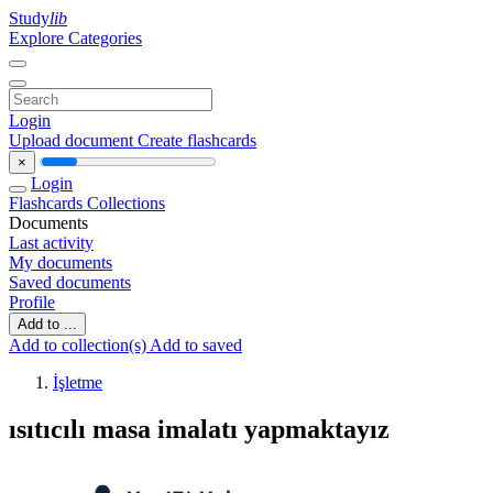
Study
lib
Explore Categories
Login
Upload document
Create flashcards
×
Login
Flashcards
Collections
Documents
Last activity
My documents
Saved documents
Profile
Add to ...
Add to collection(s)
Add to saved
İşletme
ısıtıcılı masa imalatı yapmaktayız