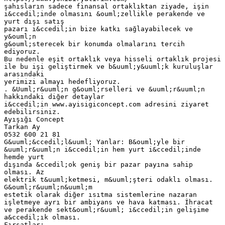
şahısların sadece finansal ortaklıktan ziyade, işin
i&ccedil;inde olmasını &ouml;zellikle perakende ve
yurt dışı satış
pazarı i&ccedil;in bize katkı sağlayabilecek ve
y&ouml;n
g&ouml;sterecek bir konumda olmalarını tercih
ediyoruz.
Bu nedenle eşit ortaklık veya hisseli ortaklık projesi
ile bu işi geliştirmek ve b&uuml;y&uuml;k kuruluşlar
arasındaki
yerimizi almayı hedefliyoruz.
. &Uuml;r&uuml;n g&ouml;rselleri ve &uuml;r&uuml;n
hakkındaki diğer detaylar
i&ccedil;in www.ayisigiconcept.com adresini ziyaret
edebilirsiniz.
Ayışığı Concept
Tarkan Ay
0532 600 21 81
G&uuml;&ccedil;l&uuml; Yanlar: B&ouml;yle bir
&uuml;r&uuml;n i&ccedil;in hem yurt i&ccedil;inde
hemde yurt
dışında &ccedil;ok geniş bir pazar payına sahip
olması. Az
elektrik t&uuml;ketmesi, m&uuml;şteri odaklı olması.
G&ouml;r&uuml;n&uuml;m
estetik olarak diğer ısıtma sistemlerine nazaran
işletmeye ayrı bir ambiyans ve hava katması. İhracat
ve perakende sekt&ouml;r&uuml; i&ccedil;in gelişime
a&ccedil;ık olması.
Fırsatlar: