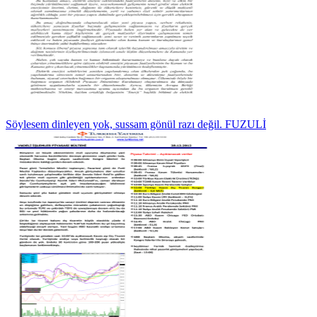
Söylesem dinleyen yok, sussam gönül razı değil. FUZULİ