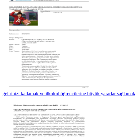
gelirinizi katlamak ve ilkokul öğrencilerine büyük yararlar sağlamak