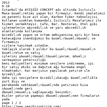
2012
0-10
İstanbul'da AYIŞIĞI CONCEPT adı altında Isıtıcılı
Masa &uuml;retimi yapan bir firmayız. Kendi imalatımız
ve patenti bize ait olan, Karbon Fiber teknolojisi
kullanan uzaktan kumandalı Isıtıcılı Masalarımız ile
hizmet vermekteyiz. Cafe, Bar, Restoran, Otel gibi
işletmelerin a&ccedil;ık ve yarı a&ccedil;ık
alanlarında kullanıma
&ccedil;ok uygun ve ortam ambiyansına ayrı bir hava
katacağına inandığımız bu &uuml;r&uuml;n&uuml; ve
firmamızı
sizlere tanıtmak istedim.
Yaklaşık olarak 3 yıldır bu &uuml;r&uuml;n&uuml;n
&uuml;retim ve satış
işlerini y&uuml;r&uuml;t&uuml;yorum. &Ouml;z
sermayenin yetersizliği
beni maliyetleri minimum sevilere indirmeme, iyi
bir satış ekibi ve dağıtım ağı kurmama engel
olmaktadır. Kar marjının yapılacak yatırım ile
&ccedil;ok
daha iyi seviyelere &ccedil;ıkacağı &ouml;zellikle
yurt dışı ve
perakende sekt&ouml;r&uuml;nde yatırımın kısa
s&uuml;rede geri
d&ouml;n&uuml;ş sağlayacağı kesindir.
Bizler yatırım yapmayı d&uuml;ş&uuml;nen firmaların
yada
page 1 / 2
https://www.yenibiryatirim.com/