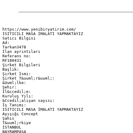
https://www.yenibiryatirim.com/
ISITICILI MASA İMALATI YAPMAKTAYIZ
Satıcı Bilgisi
Ad:
Tarkan3478
İlan ayrıntıları
Referans no:
RF180431
Şirket Bilgileri
Başlık:
Şirket İsmi:
Şirket T&uuml;r&uuml;:
&Uuml;lke:
Şehir:
İl&ccedil;e:
Kuruluş Yılı:
&Ccedil;alışan sayısı:
İş Tanımı:
ISITICILI MASA İMALATI YAPMAKTAYIZ
Ayışığı Concept
Şahıs
T&uuml;rkiye
İSTANBUL
BAYRAMPAŞA