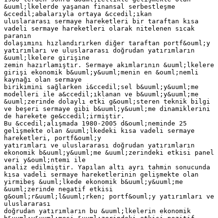
&uuml;lkelerde yaşanan finansal serbestleşme
&ccedil;abalarıyla ortaya &ccedil;ıkan
uluslararası sermaye hareketleri bir taraftan kısa
vadeli sermaye hareketleri olarak nitelenen sıcak
paranın
dolaşımını hızlandırırken diğer taraftan portf&ouml;y
yatırımları ve uluslararası doğrudan yatırımların
&uuml;lkelere girişine
zemin hazırlamıştır. Sermaye akımlarının &uuml;lkelere
girişi ekonomik b&uuml;y&uuml;menin en &ouml;nemli
kaynağı olan sermaye
birikimini sağlarken i&ccedil;sel b&uuml;y&uuml;me
modelleri ile a&ccedil;ıklanan ve b&uuml;y&uuml;me
&uuml;zerinde dolaylı etki g&ouml;steren teknik bilgi
ve beşeri sermaye gibi b&uuml;y&uuml;me dinamiklerini
de harekete ge&ccedil;irmiştir.
Bu &ccedil;alışmada 1980-2005 d&ouml;neminde 25
gelişmekte olan &uuml;lkedeki kısa vadeli sermaye
hareketleri, portf&ouml;y
yatırımları ve uluslararası doğrudan yatırımların
ekonomik b&uuml;y&uuml;me &uuml;zerindeki etkisi panel
veri y&ouml;ntemi ile
analiz edilmiştir. Yapılan altı ayrı tahmin sonucunda
kısa vadeli sermaye hareketlerinin gelişmekte olan
yirmibeş &uuml;lkede ekonomik b&uuml;y&uuml;me
&uuml;zerinde negatif etkisi
g&ouml;r&uuml;l&uuml;rken; portf&ouml;y yatırımları ve
uluslararası
doğrudan yatırımların bu &uuml;lkelerin ekonomik