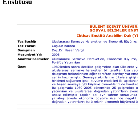
Enstitüsü