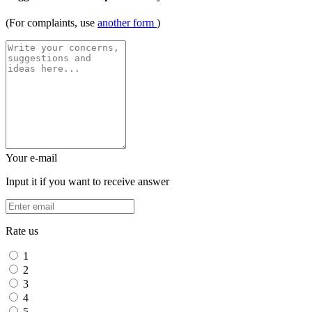
(For complaints, use
another form
)
Your e-mail
Input it if you want to receive answer
Rate us
1
2
3
4
5