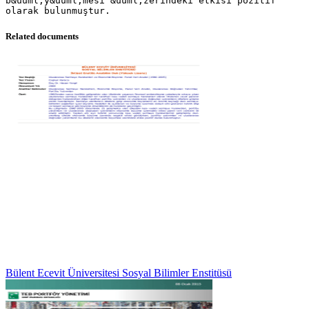
b&uuml;y&uuml;mesi &uuml;zerindeki etkisi pozitif
Related documents
Bülent Ecevit Üniversitesi Sosyal Bilimler Enstitüsü