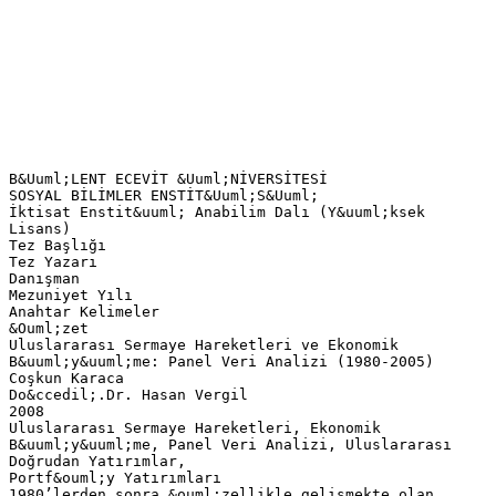
B&Uuml;LENT ECEVİT &Uuml;NİVERSİTESİ
SOSYAL BİLİMLER ENSTİT&Uuml;S&Uuml;
İktisat Enstit&uuml; Anabilim Dalı (Y&uuml;ksek
Lisans)
Tez Başlığı
Tez Yazarı
Danışman
Mezuniyet Yılı
Anahtar Kelimeler
&Ouml;zet
Uluslararası Sermaye Hareketleri ve Ekonomik
B&uuml;y&uuml;me: Panel Veri Analizi (1980-2005)
Coşkun Karaca
Do&ccedil;.Dr. Hasan Vergil
2008
Uluslararası Sermaye Hareketleri, Ekonomik
B&uuml;y&uuml;me, Panel Veri Analizi, Uluslararası
Doğrudan Yatırımlar,
Portf&ouml;y Yatırımları
1980’lerden sonra &ouml;zellikle gelişmekte olan