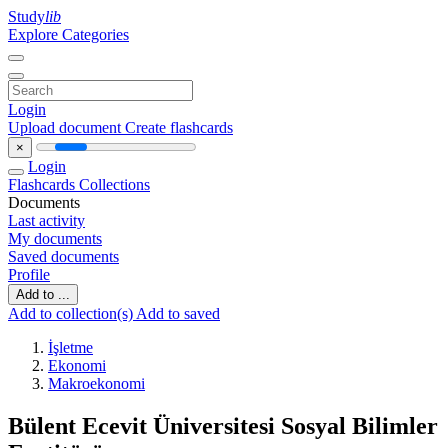
Study
lib
Explore Categories
Login
Upload document
Create flashcards
×
Login
Flashcards
Collections
Documents
Last activity
My documents
Saved documents
Profile
Add to ...
Add to collection(s)
Add to saved
İşletme
Ekonomi
Makroekonomi
Bülent Ecevit Üniversitesi Sosyal Bilimler