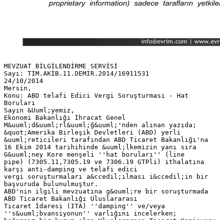
MEVZUAT BİLGİLENDİRME SERVİSİ
Sayı: TİM.AKİB.11.DEMİR.2014/16911531
24/10/2014
Mersin,
Konu: ABD telafi Edici Vergi Soruşturması - Hat
Boruları
Sayın &Uuml;yemiz,
Ekonomi Bakanlığı İhracat Genel
M&uuml;d&uuml;rl&uuml;ğ&uuml;'nden alınan yazıda;
&quot;Amerika Birleşik Devletleri (ABD) yerli
&uuml;reticileri tarafından ABD Ticaret Bakanlığı'na
16 Ekim 2014 tarihihinde &uuml;lkemizin yanı sıra
G&uuml;ney Kore menşeli ''hat boruları'' (line
pipe) (7305.11,7305.19 ve 7306.19 GTPli) ithalatına
karşı anti-damping ve telafi edici
vergi soruşturmaları a&ccedil;ılması i&ccedil;in bir
başvuruda bulunulmuştur.
ABD'nin ilgili mevzuatına g&ouml;re bir soruşturmada
ABD Ticaret Bakanlığı Uluslararası
Ticaret İdaresi (ITA) ''damping'' ve/veya
''s&uuml;bvansiyonun'' varlığını incelerken;