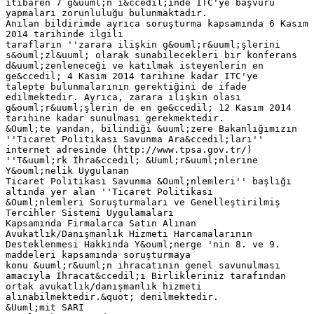
itibaren 7 g&uuml;n i&ccedil;inde ITC'ye başvuru
yapmaları zorunluluğu bulunmaktadır.
Anılan bildirimde ayrıca soruşturma kapsamında 6 Kasım
2014 tarihinde ilgili
tarafların ''zarara ilişkin g&ouml;r&uuml;şlerini
s&ouml;zl&uuml; olarak sunabilecekleri bir konferans
d&uuml;zenleneceği ve katılmak isteyenlerin en
ge&ccedil; 4 Kasım 2014 tarihine kadar ITC'ye
talepte bulunmalarının gerektiğini de ifade
edilmektedir. Ayrıca, zarara ilişkin olası
g&ouml;r&uuml;şlerin de en ge&ccedil; 12 Kasım 2014
tarihine kadar sunulması gerekmektedir.
&Ouml;te yandan, bilindiği &uuml;zere Bakanlığımızın
''Ticaret Politikası Savunma Ara&ccedil;ları''
internet adresinde (http://www.tpsa.gov.tr/)
''T&uuml;rk İhra&ccedil; &Uuml;r&uuml;nlerine
Y&ouml;nelik Uygulanan
Ticaret Politikası Savunma &Ouml;nlemleri'' başlığı
altında yer alan ''Ticaret Politikası
&Ouml;nlemleri Soruşturmaları ve Genelleştirilmiş
Tercihler Sistemi Uygulamaları
Kapsamında Firmalarca Satın Alınan
Avukatlık/Danışmanlık Hizmeti Harcamalarının
Desteklenmesi Hakkında Y&ouml;nerge 'nin 8. ve 9.
maddeleri kapsamında soruşturmaya
konu &uuml;r&uuml;n ihracatının genel savunulması
amacıyla İhracat&ccedil;ı Birlikleriniz tarafından
ortak avukatlık/danışmanlık hizmeti
alınabilmektedir.&quot; denilmektedir.
&Uuml;mit SARI