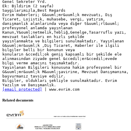
Genel Sekreter Yrd.
Ek: Bildirim (2 sayfa)
Saygılarımızla,Best Regards
Evrim Haberleri; G&uuml;mr&uuml;k mevzuatı, Dış
Ticaret, Lojistik, muhasebe, vergi, yatırım,
danışmanlık alanlarında veya diğer t&uuml;rl&uuml;
profesyonel anlamda yayınlanan
Kanun,Y&ouml;netmelik,Tebliğ,Genelge,Tasarruflu yazı,
mevzuat taslakları en hızlı şekilde
yayınlanmakta ve bilgileri sunulmaktadır. Yayınlanan
G&uuml;mr&uuml;k ,Dış Ticaret, Haberler ile ilgili
bilgiler belli bir konunun veya
konuların &ccedil;ok geniş kapsamlı bir şekilde ele
alınmasından ziyade genel &ccedil;er&ccedil;evede
bilgi verme amacını taşımaktadır.
Yayınlanan Bilgileri konusuna hakim profesyonel bir
G&uuml;mr&uuml;k M&uuml;şavirine, Mevzuat Danışmanına,
başvurmanız tavsiye edilir.
Bilgiler, oldukları şekliyle sunulmaktadır. Evrim
[email protected]
Related documents