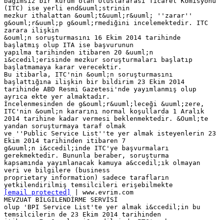
bağımsız bir kurum olan Uluslararası Ticaret Komisyonu
(ITC) ise yerli end&uuml;strinin
mezkur ithalattan &ouml;t&uuml;r&uuml; ''zarar''
g&ouml;r&uuml;p g&ouml;rmediğini incelemektedir. ITC
zarara ilişkin
&ouml;n soruşturmasını 16 Ekim 2014 tarihinde
başlatmış olup ITA ise başvurunun
yapılma tarihinden itibaren 20 &uuml;n
i&ccedil;erisinde mezkur soruşturmaları başlatıp
başlatmamaya karar verecektir.
Bu itibarla, ITC'nin &ouml;n soruşturmasını
başlattığına ilişkin bir bildirim 23 Ekim 2014
tarihinde ABD Resmi Gazetesi'nde yayımlanmış olup
ayrıca ekte yer almaktadır.
İncelenmesinden de g&ouml;r&uuml;leceği &uuml;zere,
ITC'nin &ouml;n kararını normal koşullarda 1 Aralık
2014 tarihine kadar vermesi beklenmektedir. &Ouml;te
yandan soruşturmaya taraf olmak
ve ''Public Service List''te yer almak isteyenlerin 23
Ekim 2014 tarihinden itibaren 7
g&uuml;n i&ccedil;inde ITC'ye başvurmaları
gerekmektedir. Bununla beraber, soruşturma
kapsamında yayımlanacak kamuya a&ccedil;ık olmayan
veri ve bilgilere (business
proprietary information) sadece tarafların
[email protected]
| www.evrim.com
MEVZUAT BİLGİLENDİRME SERVİSİ
olup 'BPI Service List'te yer almak i&ccedil;in bu
temsilcilerin de 23 Ekim 2014 tarihinden