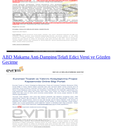
ABD Makarna Anti-Damping/Telafi Edici Vergi ve Gözden
Geçirme