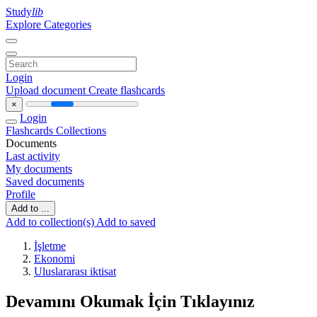
Study
lib
Explore Categories
Login
Upload document
Create flashcards
×
Login
Flashcards
Collections
Documents
Last activity
My documents
Saved documents
Profile
Add to ...
Add to collection(s)
Add to saved
İşletme
Ekonomi
Uluslararası iktisat
Devamını Okumak İçin Tıklayınız