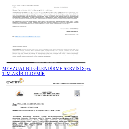
MEVZUAT BİLGİLENDİRME SERVİSİ Sayı:
TİM.AKİB.11.DEMİR