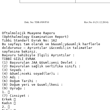
Oftalmolojik Muayene Raporu
(Ophthalmology Examination Report)
Tıbbi Standart Evrak No: 162
Bu sayfayı tam olarak ve b&uuml;y&uuml;k harflerle
doldurunuz – Ayrıntılar i&ccedil;in talimatlar
sayfasına bakınız.
Başvuru Sahibiyle İlgili Ayrıntılar :
TIBBİ GİZLİ EVRAK
(1) Başvurulan JAA &Uuml;yesi Devlet :
(2) Başvurulan sağlık sertifika sınıfı :
(3) Soyadı :
(4) &Ouml;nceki soyad(lar)ı :
(5) Adı :
(6) Doğum Tarihi :
(8) Doğum yeri ve &uuml;lkesi :
(9) Uyruğu :
1. 
(7) Cinsiyet :
Erkek 
Kadın 
2. 