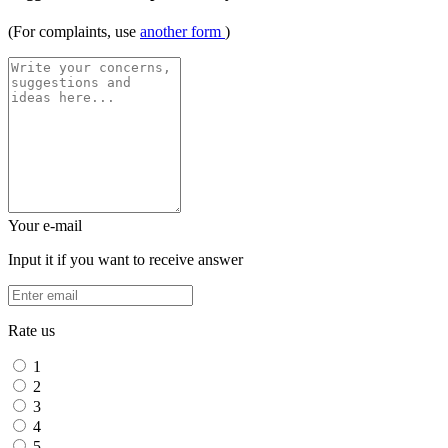
(For complaints, use
another form
)
Your e-mail
Input it if you want to receive answer
Rate us
1
2
3
4
5