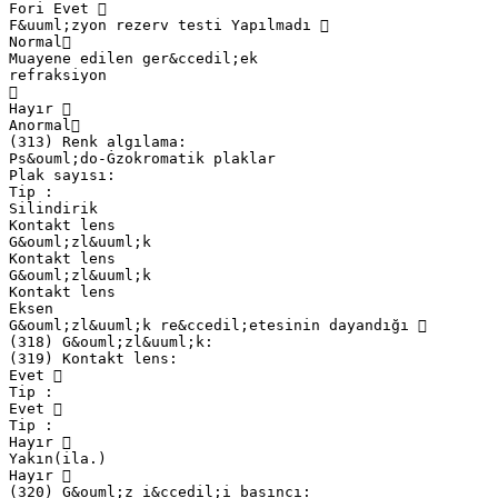
Fori Evet 
F&uuml;zyon rezerv testi Yapılmadı 
Normal
Muayene edilen ger&ccedil;ek
refraksiyon

Hayır 
Anormal
(313) Renk algılama:
Ps&ouml;do-Ġzokromatik plaklar
Plak sayısı:
Tip :
Silindirik
Kontakt lens
G&ouml;zl&uuml;k
Kontakt lens
G&ouml;zl&uuml;k
Kontakt lens
Eksen
G&ouml;zl&uuml;k re&ccedil;etesinin dayandığı 
(318) G&ouml;zl&uuml;k:
(319) Kontakt lens:
Evet 
Tip :
Evet 
Tip :
Hayır 
Yakın(ila.)
Hayır 
(320) G&ouml;z i&ccedil;i basıncı: