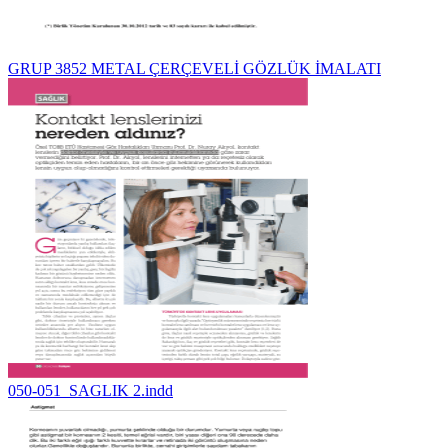
GRUP 3852 METAL ÇERÇEVELİ GÖZLÜK İMALATI
050-051_SAGLIK 2.indd