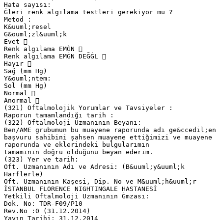
Hata sayısı:
Ġleri renk algılama testleri gerekiyor mu ?
Metod :
K&uuml;resel
G&ouml;zl&uuml;k
Evet 
Renk algılama EMĠN 
Renk algılama EMĠN DEĞĠL 
Hayır 
Sağ (mm Hg)
Y&ouml;ntem:
Sol (mm Hg)
Normal 
Anormal 
(321) Oftalmolojik Yorumlar ve Tavsiyeler :
Raporun tamamlandığı tarih :
(322) Oftalmoloji Uzmanının Beyanı:
Ben/AME grubumun bu muayene raporunda adı ge&ccedil;en
başvuru sahibini şahsen muayene ettiğimizi ve muayene
raporunda ve eklerindeki bulgularımın
tamamının doğru olduğunu beyan ederim.
(323) Yer ve tarih:
Oft. Uzmanının Adı ve Adresi: (B&uuml;y&uuml;k
Harflerle)
Oft. Uzmanının Kaşesi, Dip. No ve M&uuml;h&uuml;r
İSTANBUL FLORENCE NIGHTINGALE HASTANESİ
Yetkili Oftalmoloji Uzmanının Ġmzası:
Dok. No: TDR-F09/P10
Rev.No :0 (31.12.2014)