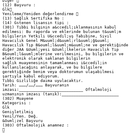
Diğer 
(12) Başvuru :
Ġlk
Yenileme/Yeniden değerlendirme 
(13) Sağlık Sertifika No :
(14) Ġstenen lisansın tipi :
(301) Tıbbi bilginin a&ccedil;ıklanmasının kabul
edilmesi: Bu raporda ve eklerinde bulunan t&uuml;m
bilgilerin Yetkili U&ccedil;uş Tabibine, Sivil
Havacılık Genel M&uuml;d&uuml;rl&uuml;ğ&uuml;
Havacılık Tıp B&ouml;l&uuml;m&uuml;ne ve gerektiğinde
diğer JAA &Uuml;yesi &Uuml;lkelerin Havacılık Tıp
B&ouml;l&uuml;mlerine verilmesini, bu bilgilerin ve
elektronik olarak saklanan bilgilerin
sağlık muayenesinin tamamlanması i&ccedil;in
kullanılacağını anlayarak, ve bu bilgilere
gerektiğinde benim veya doktorumun ulaşabilmesi
şartıyla kabul ediyorum.
Tıbbi Gizliliğe daima uyulacaktır.
Tarih: ………/……/……… Başvuranın
imzası:___________________________ Oftalmoloji
uzmanının imzası (tanık):________________________
(302) Muayene
Kategorisi :
Ġlk
Genişletilmiş
Yenil/Yen. Değ.
&Ouml;zel Başvuru
(303) Oftalmolojik anamnez :
