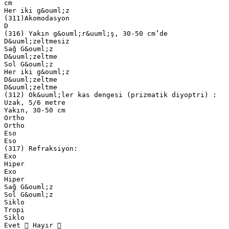
cm
Her iki g&ouml;z
(311)Akomodasyon
D
(316) Yakın g&ouml;r&uuml;ş, 30-50 cm’de
D&uuml;zeltmesiz
Sağ G&ouml;z
D&uuml;zeltme
Sol G&ouml;z
Her iki g&ouml;z
D&uuml;zeltme
D&uuml;zeltme
(312) Ok&uuml;ler kas dengesi (prizmatik diyoptri) :
Uzak, 5/6 metre
Yakın, 30-50 cm
Ortho
Ortho
Eso
Eso
(317) Refraksiyon:
Exo
Hiper
Exo
Hiper
Sağ G&ouml;z
Sol G&ouml;z
Siklo
Tropi
Siklo
Evet  Hayır 