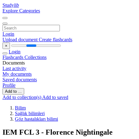
Study
lib
Explore Categories
Login
Upload document
Create flashcards
×
Login
Flashcards
Collections
Documents
Last activity
My documents
Saved documents
Profile
Add to ...
Add to collection(s)
Add to saved
Bilim
Sağlık bilimleri
Göz hastalıkları bilimi
IEM FCL 3 - Florence Nightingale