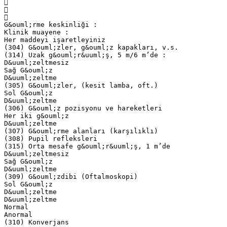



G&ouml;rme keskinliği :
Klinik muayene :
Her maddeyi işaretleyiniz
(304) G&ouml;zler, g&ouml;z kapakları, v.s.
(314) Uzak g&ouml;r&uuml;ş, 5 m/6 m’de :
D&uuml;zeltmesiz
Sağ G&ouml;z
D&uuml;zeltme
(305) G&ouml;zler, (kesit lamba, oft.)
Sol G&ouml;z
D&uuml;zeltme
(306) G&ouml;z pozisyonu ve hareketleri
Her iki g&ouml;z
D&uuml;zeltme
(307) G&ouml;rme alanları (karşılıklı)
(308) Pupil refleksleri
(315) Orta mesafe g&ouml;r&uuml;ş, 1 m’de
D&uuml;zeltmesiz
Sağ G&ouml;z
D&uuml;zeltme
(309) G&ouml;zdibi (Oftalmoskopi)
Sol G&ouml;z
D&uuml;zeltme
D&uuml;zeltme
Normal
Anormal
(310) Konverjans