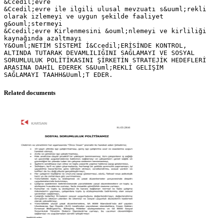
&Ccedil;evre
&Ccedil;evre ile ilgili ulusal mevzuatı s&uuml;rekli
olarak izlemeyi ve uygun şekilde faaliyet
g&ouml;stermeyi
&Ccedil;evre Kirlenmesini &ouml;nlemeyi ve kirliliği
kaynağında azaltmayı
Y&Ouml;NETİM SİSTEMİ İ&Ccedil;ERİSİNDE KONTROL,
ALTINDA TUTARAK DEVAMLILIĞINI SAĞLAMAYI VE SOSYAL
SORUMLULUK POLİTİKASINI ŞİRKETİN STRATEJİK HEDEFLERİ
ARASINA DAHİL EDEREK S&Uuml;REKLİ GELİŞİM
Related documents