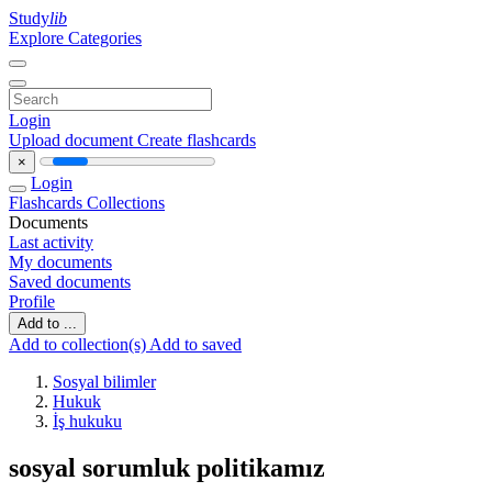
Study
lib
Explore Categories
Login
Upload document
Create flashcards
×
Login
Flashcards
Collections
Documents
Last activity
My documents
Saved documents
Profile
Add to ...
Add to collection(s)
Add to saved
Sosyal bilimler
Hukuk
İş hukuku
sosyal sorumluk politikamız