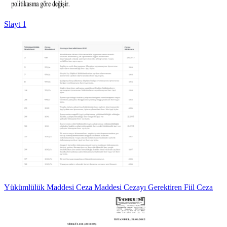
Slayt 1
Yükümlülük Maddesi Ceza Maddesi Cezayı Gerektiren Fiil Ceza