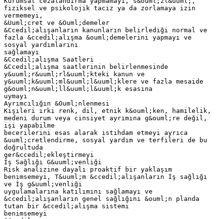
Kurumsal cezalandırma yapmamayı, s&ouml;zl&uuml;,
fiziksel ve psikolojik taciz ya da zorlamaya izin
vermemeyi,
&Uuml;cret ve &Ouml;demeler
&Ccedil;alışanların kanunların belirlediği normal ve
fazla &ccedil;alışma &ouml;demelerini yapmayı ve
sosyal yardımlarını
sağlamayı
&Ccedil;alışma Saatleri
&Ccedil;alışma saatlerinin belirlenmesinde
y&uuml;r&uuml;rl&uuml;kteki kanun ve
y&uuml;k&uuml;ml&uuml;l&uuml;klere ve fazla mesaide
g&ouml;n&uuml;ll&uuml;l&uuml;k esasına
uymayı
Ayrımcılığın &Ouml;nlenmesi
Kişileri ırki renk, dil, etnik k&ouml;ken, hamilelik,
medeni durum veya cinsiyet ayrımına g&ouml;re değil,
işi yapabilme
becerilerini esas alarak istihdam etmeyi ayrıca
&uuml;cretlendirme, sosyal yardım ve terfileri de bu
doğrultuda
ger&ccedil;ekleştirmeyi
İş Sağlığı G&uuml;venliği
Risk analizine dayalı proaktif bir yaklaşım
benimsemeyi, T&uuml;m &ccedil;alışanların İş sağlığı
ve İş g&uuml;venliği
uygulamalarına katılımını sağlamayı ve
&ccedil;alışanların genel sağlığını &ouml;n planda
tutan bir &ccedil;alışma sistemi
benimsemeyi