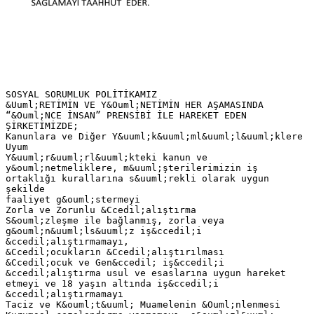
SOSYAL SORUMLUK POLİTİKAMIZ
&Uuml;RETİMİN VE Y&Ouml;NETİMİN HER AŞAMASINDA
“&Ouml;NCE İNSAN” PRENSİBİ İLE HAREKET EDEN
ŞİRKETİMİZDE;
Kanunlara ve Diğer Y&uuml;k&uuml;ml&uuml;l&uuml;klere
Uyum
Y&uuml;r&uuml;rl&uuml;kteki kanun ve
y&ouml;netmeliklere, m&uuml;şterilerimizin iş
ortaklığı kurallarına s&uuml;rekli olarak uygun
şekilde
faaliyet g&ouml;stermeyi
Zorla ve Zorunlu &Ccedil;alıştırma
S&ouml;zleşme ile bağlanmış, zorla veya
g&ouml;n&uuml;ls&uuml;z iş&ccedil;i
&ccedil;alıştırmamayı,
&Ccedil;ocukların &Ccedil;alıştırılması
&Ccedil;ocuk ve Gen&ccedil; iş&ccedil;i
&ccedil;alıştırma usul ve esaslarına uygun hareket
etmeyi ve 18 yaşın altında iş&ccedil;i
&ccedil;alıştırmamayı
Taciz ve K&ouml;t&uuml; Muamelenin &Ouml;nlenmesi