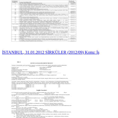
İSTANBUL, 31.01.2012 SİRKÜLER (2012/09) Konu: İş