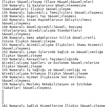
İlişkin S&ouml;zleşme (İlave H&uuml;k&uuml;mler)
134 Numaralı İş Kazalarının &Ouml;nlenmesine
(Gemiadamları) İlişkin S&ouml;zleşme
135 Numaralı İş&ccedil;i Temsilcileri S&ouml;zleşmesi
138 Numaralı Asgari Yaş S&ouml;zleşmesi
142 Numaralı İnsan Kaynaklarının Geliştirilmesi
S&ouml;zleşmesi
144 Numaralı &Uuml;&ccedil;l&uuml; Danışma
(Uluslararası &Ccedil;alışma Standartları)
S&ouml;zleşmesi
146 Numaralı Gemi adamlarının Yıllık &Uuml;cretli
İznine İlişkin S&ouml;zleşme
151 Numaralı &Ccedil;alışma İlişkileri (Kamu Hizmeti)
S&ouml;zleşmesi
152 Numaralı Liman İşlerinde Sağlık ve G&uuml;venliğe
İlişkin S&ouml;zleşme
153 Numaralı Karayolları Taşımacılığında
&Ccedil;alışma Saatleri ve Dinlenme S&uuml;relerine
İlişkin S&ouml;zleşme
155 Numaralı İş Sağlığı ve G&uuml;venliği ve
&Ccedil;alışma Ortamına İlişkin S&ouml;zleşme
158 Numaralı Hizmet İlişkisine Son Verilmesi
S&ouml;zleşmesi
159 Numaralı Mesleki Rehabilitasyon ve İstihdam
(Sakatlar) S&ouml;zleşmesi




161 Numaralı Sağlık Hizmetlerine İlişkin S&ouml;zleşme