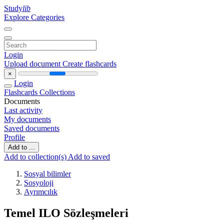
Study
lib
Explore Categories
Login
Upload document
Create flashcards
×
Login
Flashcards
Collections
Documents
Last activity
My documents
Saved documents
Profile
Add to ...
Add to collection(s)
Add to saved
Sosyal bilimler
Sosyoloji
Ayrımcılık
Temel ILO Sözleşmeleri