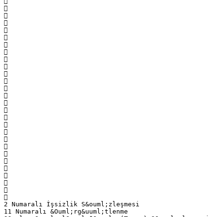




























2 Numaralı İşsizlik S&ouml;zleşmesi
11 Numaralı &Ouml;rg&uuml;tlenme