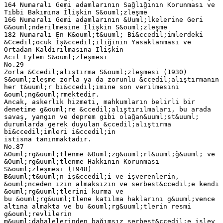
164 Numaralı Gemi adamlarının Sağlığının Korunması ve
Tıbbi Bakımına İlişkin S&ouml;zleşme
166 Numaralı Gemi adamlarının &Uuml;lkelerine Geri
G&ouml;nderilmesine İlişkin S&ouml;zleşme
182 Numaralı En K&ouml;t&uuml; Bi&ccedil;imlerdeki
&Ccedil;ocuk İş&ccedil;iliğinin Yasaklanması ve
Ortadan Kaldırılmasına İlişkin
Acil Eylem S&ouml;zleşmesi
No.29
Zorla &Ccedil;alıştırma S&ouml;zleşmesi (1930)
S&ouml;zleşme zorla ya da zorunlu &ccedil;alıştırmanın
her t&uuml;r bi&ccedil;imine son verilmesini
&ouml;ng&ouml;rmektedir.
Ancak, askerlik hizmeti, mahkumların belirli bir
denetime g&ouml;re &ccedil;alıştırılmaları, bu arada
savaş, yangın ve deprem gibi olağan&uuml;st&uuml;
durumlarda gerek duyulan &ccedil;alıştırma
bi&ccedil;imleri i&ccedil;in
istisna tanınmaktadır.
No.87
&Ouml;rg&uuml;tlenme &Ouml;zg&uuml;rl&uuml;ğ&uuml; ve
&Ouml;rg&uuml;tlenme Hakkının Korunması
S&ouml;zleşmesi (1948)
B&uuml;t&uuml;n iş&ccedil;i ve işverenlerin,
&ouml;nceden izin almaksızın ve serbest&ccedil;e kendi
&ouml;rg&uuml;tlerini kurma ve
bu &ouml;rg&uuml;tlene katılma haklarını g&uuml;vence
altına almakta ve bu &ouml;rg&uuml;tlerin resmi
g&ouml;revlilerin
m&uuml;dahalelerinden bağımsız serbest&ccedil;e işlev