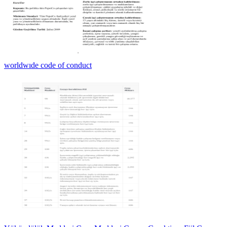
worldwıde code of conduct