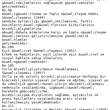
g&ouml;rebilmelerini sağlayacak g&uuml;venceler
getirmektedir.
No.98
&Ouml;rg&uuml;tlenme ve Toplu S&ouml;zleşme Hakkı
S&ouml;zleşmesi (1949)
Sendika ayrımcılığı g&ouml;zetilmesine, farklı
kesimlerin &ouml;rg&uuml;tlerinin birbirlerinin
&ccedil;alışmalarına
m&uuml;dahale etmelerine karşı ve toplu s&ouml;zleşme
d&uuml;zeninin geliştirilmesine y&ouml;nelik
&ouml;nlemler
getirmektedir.
No.100
Eşit &Uuml;cret S&ouml;zleşmesi (1951)
Erkek ve kadınların, eşit işlerde eşit &uuml;cret ve
sosyal haklara sahip olmalarını
&ouml;ng&ouml;rmektedir.
No.105
Zorla &Ccedil;alıştırmanın Yasaklanması
S&ouml;zleşmesi (1957)
Zorla ya da zorunlu &ccedil;alıştırmanın herhangi bir
bi&ccedil;iminin siyasal zorlama ve eğitme, siyasal ya
da ideolojik g&ouml;r&uuml;şlerin a&ccedil;ıklanması
nedeniyle cezalandırma, işg&uuml;c&uuml;n&uuml;
harekete ge&ccedil;irme,
&ccedil;alışma disiplinini sağlama, ayrımcılık ve
grevi katılanları cezalandırma aracı olarak
kullanılmasını yasaklamaktadır.
No.111
Ayrımcılık (İstihdam ve Meslek) S&ouml;zleşmesi (1958)