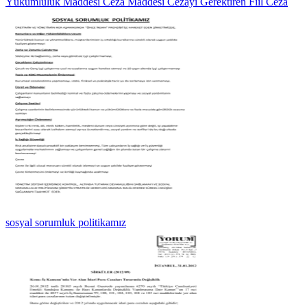
Yükümlülük Maddesi Ceza Maddesi Cezayı Gerektiren Fiil Ceza
sosyal sorumluk politikamız