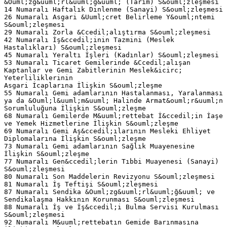
&Ouml;zg&uuml;rl&uuml;ğ&uuml; (Tarım) S&ouml;zleşmesi
14 Numaralı Haftalık Dinlenme (Sanayi) S&ouml;zleşmesi
26 Numaralı Asgari &Uuml;cret Belirleme Y&ouml;ntemi
S&ouml;zleşmesi
29 Numaralı Zorla &Ccedil;alıştırma S&ouml;zleşmesi
42 Numaralı İş&ccedil;inin Tazmini (Meslek
Hastalıkları) S&ouml;zleşmesi
45 Numaralı Yeraltı İşleri (Kadınlar) S&ouml;zleşmesi
53 Numaralı Ticaret Gemilerinde &Ccedil;alışan
Kaptanlar ve Gemi Zabitlerinin Meslek&icirc;
Yeterliliklerinin
Asgari İcaplarına İlişkin S&ouml;zleşme
55 Numaralı Gemi adamlarının Hastalanması, Yaralanması
ya da &Ouml;l&uuml;m&uuml; Halinde Armat&ouml;r&uuml;n
Sorumluluğuna İlişkin S&ouml;zleşme
68 Numaralı Gemilerde M&uuml;rettebat İ&ccedil;in İaşe
ve Yemek Hizmetlerine İlişkin S&ouml;zleşme
69 Numaralı Gemi Aş&ccedil;ılarının Mesleki Ehliyet
Diplomalarına İlişkin S&ouml;zleşme
73 Numaralı Gemi adamlarının Sağlık Muayenesine
İlişkin S&ouml;zleşme
77 Numaralı Gen&ccedil;lerin Tıbbi Muayenesi (Sanayi)
S&ouml;zleşmesi
80 Numaralı Son Maddelerin Revizyonu S&ouml;zleşmesi
81 Numaralı İş Teftişi S&ouml;zleşmesi
87 Numaralı Sendika &Ouml;zg&uuml;rl&uuml;ğ&uuml; ve
Sendikalaşma Hakkının Korunması S&ouml;zleşmesi
88 Numaralı İş ve İş&ccedil;i Bulma Servisi Kurulması
S&ouml;zleşmesi
92 Numaralı M&uuml;rettebatın Gemide Barınmasına