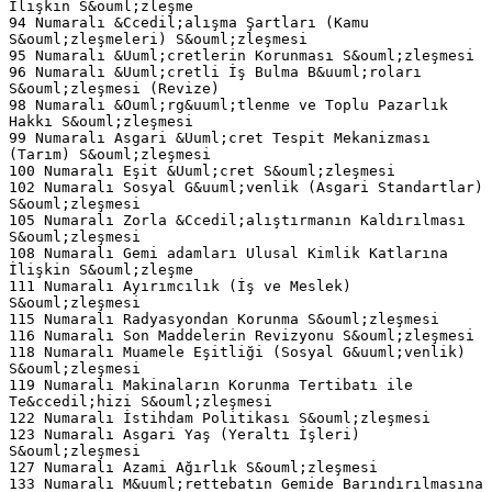
İlişkin S&ouml;zleşme
94 Numaralı &Ccedil;alışma Şartları (Kamu
S&ouml;zleşmeleri) S&ouml;zleşmesi
95 Numaralı &Uuml;cretlerin Korunması S&ouml;zleşmesi
96 Numaralı &Uuml;cretli İş Bulma B&uuml;roları
S&ouml;zleşmesi (Revize)
98 Numaralı &Ouml;rg&uuml;tlenme ve Toplu Pazarlık
Hakkı S&ouml;zleşmesi
99 Numaralı Asgari &Uuml;cret Tespit Mekanizması
(Tarım) S&ouml;zleşmesi
100 Numaralı Eşit &Uuml;cret S&ouml;zleşmesi
102 Numaralı Sosyal G&uuml;venlik (Asgari Standartlar)
S&ouml;zleşmesi
105 Numaralı Zorla &Ccedil;alıştırmanın Kaldırılması
S&ouml;zleşmesi
108 Numaralı Gemi adamları Ulusal Kimlik Katlarına
İlişkin S&ouml;zleşme
111 Numaralı Ayırımcılık (İş ve Meslek)
S&ouml;zleşmesi
115 Numaralı Radyasyondan Korunma S&ouml;zleşmesi
116 Numaralı Son Maddelerin Revizyonu S&ouml;zleşmesi
118 Numaralı Muamele Eşitliği (Sosyal G&uuml;venlik)
S&ouml;zleşmesi
119 Numaralı Makinaların Korunma Tertibatı ile
Te&ccedil;hizi S&ouml;zleşmesi
122 Numaralı İstihdam Politikası S&ouml;zleşmesi
123 Numaralı Asgari Yaş (Yeraltı İşleri)
S&ouml;zleşmesi
127 Numaralı Azami Ağırlık S&ouml;zleşmesi
133 Numaralı M&uuml;rettebatın Gemide Barındırılmasına