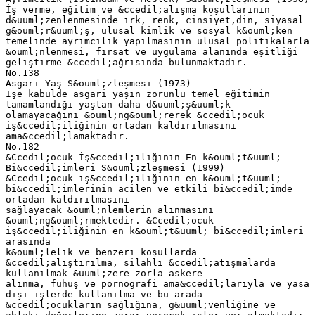
İş verme, eğitim ve &ccedil;alışma koşullarının
d&uuml;zenlenmesinde ırk, renk, cinsiyet,din, siyasal
g&ouml;r&uuml;ş, ulusal kimlik ve sosyal k&ouml;ken
temelinde ayrımcılık yapılmasının ulusal politikalarla
&ouml;nlenmesi, fırsat ve uygulama alanında eşitliği
geliştirme &ccedil;ağrısında bulunmaktadır.
No.138
Asgari Yaş S&ouml;zleşmesi (1973)
İşe kabulde asgari yaşın zorunlu temel eğitimin
tamamlandığı yaştan daha d&uuml;ş&uuml;k
olamayacağını &ouml;ng&ouml;rerek &ccedil;ocuk
iş&ccedil;iliğinin ortadan kaldırılmasını
ama&ccedil;lamaktadır.
No.182
&Ccedil;ocuk İş&ccedil;iliğinin En k&ouml;t&uuml;
Bi&ccedil;imleri S&ouml;zleşmesi (1999)
&Ccedil;ocuk iş&ccedil;iliğinin en k&ouml;t&uuml;
bi&ccedil;imlerinin acilen ve etkili bi&ccedil;imde
ortadan kaldırılmasını
sağlayacak &ouml;nlemlerin alınmasını
&ouml;ng&ouml;rmektedir. &Ccedil;ocuk
iş&ccedil;iliğinin en k&ouml;t&uuml; bi&ccedil;imleri
arasında
k&ouml;lelik ve benzeri koşullarda
&ccedil;alıştırılma, silahlı &ccedil;atışmalarda
kullanılmak &uuml;zere zorla askere
alınma, fuhuş ve pornografi ama&ccedil;larıyla ve yasa
dışı işlerde kullanılma ve bu arada
&ccedil;ocukların sağlığına, g&uuml;venliğine ve