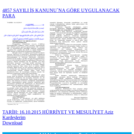
4857 SAYILI İŞ KANUNU`NA GÖRE UYGULANACAK
PARA
TARİH: 16.10.2015 HÜRRİYET VE MESULİYET Aziz
Kardeşlerim
Download