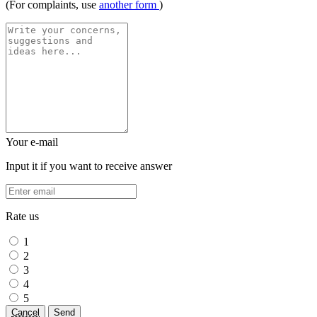
(For complaints, use
another form
)
Your e-mail
Input it if you want to receive answer
Rate us
1
2
3
4
5
Cancel
Send