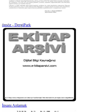
önsöz - DergiPark
İnsanı Anlamak