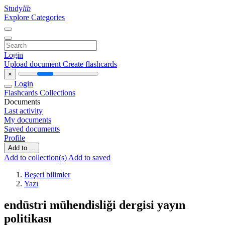
Study
lib
Explore Categories
Login
Upload document
Create flashcards
×
Login
Flashcards
Collections
Documents
Last activity
My documents
Saved documents
Profile
Add to ...
Add to collection(s)
Add to saved
Beşeri bilimler
Yazı
endüstri mühendisliği dergisi yayın
politikası