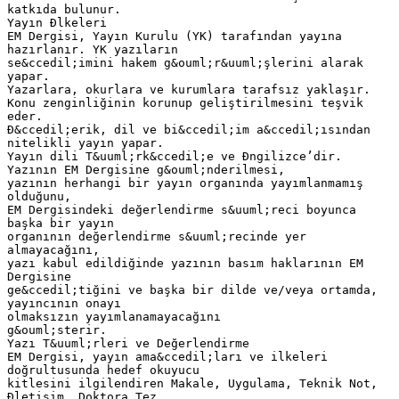
katkıda bulunur.
Yayın Đlkeleri
EM Dergisi, Yayın Kurulu (YK) tarafından yayına
hazırlanır. YK yazıların
se&ccedil;imini hakem g&ouml;r&uuml;şlerini alarak
yapar.
Yazarlara, okurlara ve kurumlara tarafsız yaklaşır.
Konu zenginliğinin korunup geliştirilmesini teşvik
eder.
Đ&ccedil;erik, dil ve bi&ccedil;im a&ccedil;ısından
nitelikli yayın yapar.
Yayın dili T&uuml;rk&ccedil;e ve Đngilizce’dir.
Yazının EM Dergisine g&ouml;nderilmesi,
yazının herhangi bir yayın organında yayımlanmamış
olduğunu,
EM Dergisindeki değerlendirme s&uuml;reci boyunca
başka bir yayın
organının değerlendirme s&uuml;recinde yer
almayacağını,
yazı kabul edildiğinde yazının basım haklarının EM
Dergisine
ge&ccedil;tiğini ve başka bir dilde ve/veya ortamda,
yayıncının onayı
olmaksızın yayımlanamayacağını
g&ouml;sterir.
Yazı T&uuml;rleri ve Değerlendirme
EM Dergisi, yayın ama&ccedil;ları ve ilkeleri
doğrultusunda hedef okuyucu
kitlesini ilgilendiren Makale, Uygulama, Teknik Not,
Đletişim, Doktora Tez