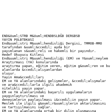
END&Uuml;STRĐ M&Uuml;HENDĐSLĐĞĐ DERGĐSĐ
YAYIN POLĐTĐKASI
End&uuml;stri M&uuml;hendisliği Dergisi, TMMOB-MMO
tarafından &uuml;&ccedil; ayda bir
yayımlanan s&uuml;reli ve hakemli bir yayındır.
Hedef Okuyucu Kitlesi
End&uuml;stri M&uuml;hendisliği (EM) ve Y&ouml;neylem
Araştırması (YA) konularında
araştırma yapan, eğitim veren, eğitim g&ouml;ren ve bu
alanlarda &ccedil;alışanlardan
oluşur.
Yayın Ama&ccedil;ları
EM ve YA alanlarındaki gelişmeler, &ccedil;alışmalar
ve ara&ccedil;larla ilgili akademik
nitelikli yayın yapar.
EM ve YA alanlarındaki başarılı uygulamaların
yaygınlaştırılması ve
deneyimlerin paylaşılması i&ccedil;in yayın yapar.
Meslek ile ilgili g&ouml;r&uuml;şlerin aktarılmasını
ve tartışılmasını sağlar.
EM ve YA alanlarında ortak bir dilin oluşmasına