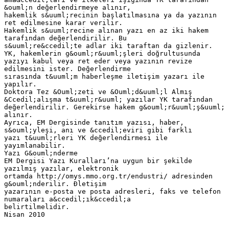
&ouml;n değerlendirmeye alınır,
hakemlik s&uuml;recinin başlatılmasına ya da yazının
ret edilmesine karar verilir.
Hakemlik s&uuml;recine alınan yazı en az iki hakem
tarafından değerlendirilir. Bu
s&uuml;re&ccedil;te adlar iki taraftan da gizlenir.
YK, hakemlerin g&ouml;r&uuml;şleri doğrultusunda
yazıyı kabul veya ret eder veya yazının revize
edilmesini ister. Değerlendirme
sırasında t&uuml;m haberleşme iletişim yazarı ile
yapılır.
Doktora Tez &Ouml;zeti ve &Ouml;d&uuml;l Almış
&Ccedil;alışma t&uuml;r&uuml; yazılar YK tarafından
değerlendirilir. Gerekirse hakem g&ouml;r&uuml;ş&uuml;
alınır.
Ayrıca, EM Dergisinde tanıtım yazısı, haber,
s&ouml;yleşi, anı ve &ccedil;eviri gibi farklı
yazı t&uuml;rleri YK değerlendirmesi ile
yayımlanabilir.
Yazı G&ouml;nderme
EM Dergisi Yazı Kuralları’na uygun bir şekilde
yazılmış yazılar, elektronik
ortamda http://omys.mmo.org.tr/endustri/ adresinden
g&ouml;nderilir. Đletişim
yazarının e-posta ve posta adresleri, faks ve telefon
numaraları a&ccedil;ık&ccedil;a
belirtilmelidir.