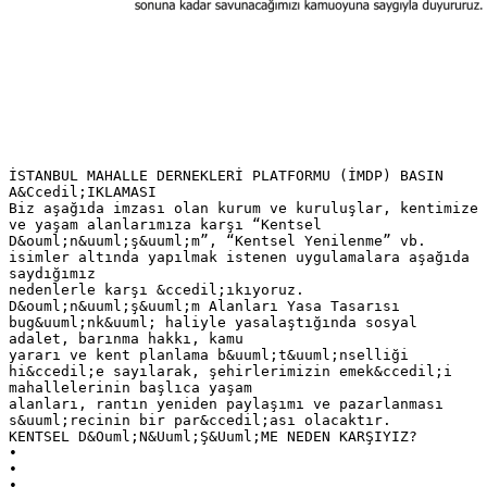
İSTANBUL MAHALLE DERNEKLERİ PLATFORMU (İMDP) BASIN
A&Ccedil;IKLAMASI
Biz aşağıda imzası olan kurum ve kuruluşlar, kentimize
ve yaşam alanlarımıza karşı “Kentsel
D&ouml;n&uuml;ş&uuml;m”, “Kentsel Yenilenme” vb.
isimler altında yapılmak istenen uygulamalara aşağıda
saydığımız
nedenlerle karşı &ccedil;ıkıyoruz.
D&ouml;n&uuml;ş&uuml;m Alanları Yasa Tasarısı
bug&uuml;nk&uuml; haliyle yasalaştığında sosyal
adalet, barınma hakkı, kamu
yararı ve kent planlama b&uuml;t&uuml;nselliği
hi&ccedil;e sayılarak, şehirlerimizin emek&ccedil;i
mahallelerinin başlıca yaşam
alanları, rantın yeniden paylaşımı ve pazarlanması
s&uuml;recinin bir par&ccedil;ası olacaktır.
KENTSEL D&Ouml;N&Uuml;Ş&Uuml;ME NEDEN KARŞIYIZ?
•
•
•