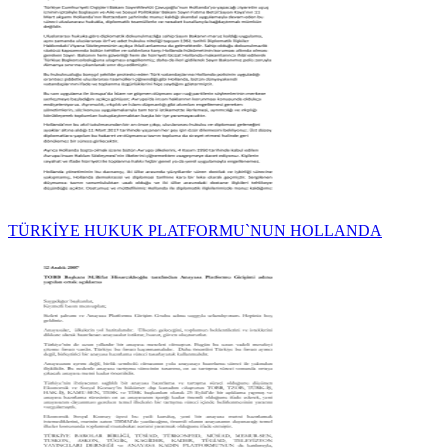
TÜRKİYE HUKUK PLATFORMU`NUN HOLLANDA