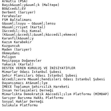
Armutlu (PSA)
Başıb&uuml;y&uuml;k (Maltepe)
BO&Ccedil;EV
Derbent (Sarıyer)
Ferahevler
FSM Baltalimanı
G&uuml;lsuyu – G&uuml;lensu
H&uuml;rriyet (Kartal)
İ&ccedil;-Dış Kumsal
(K&uuml;&ccedil;&uuml;k&ccedil;ekmece)
Karanfilk&ouml;y
Kazım Karabekir
Kuzguncuk
Maden (Sarıyer)
Okmeydanı
Poligon
Reşitpaşa Doğanevler
Yakacık (Kartal)
DESTEK VEREN KURULUŞ VE İNİSİYATİFLER
Mimarlar Odası İstanbul Şubesi
Şehir Plancıları Odası İstanbul Şubesi
&Ccedil;evre M&uuml;hendisleri Odası İstanbul Şubesi
Dayanışmacı At&ouml;lye
İMECE Toplumun Şehircilik Hareketi
İnsan Yerleşimleri Derneği
Mimarlıkta Demokratik A&ccedil;ılım Platformu (MİMDAP)
Sarıyer Barınma Hakkı Platformu
Sosyal Haklar Derneği