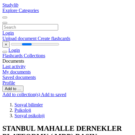
Study
lib
Explore Categories
Login
Upload document
Create flashcards
×
Login
Flashcards
Collections
Documents
Last activity
My documents
Saved documents
Profile
Add to ...
Add to collection(s)
Add to saved
Sosyal bilimler
Psikoloji
Sosyal psikoloji
STANBUL MAHALLE DERNEKLER