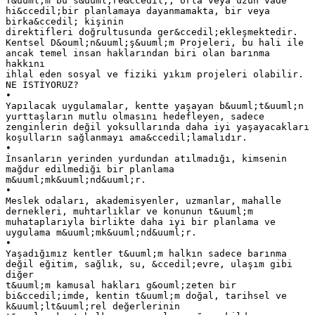
T&uuml;m bu s&uuml;re&ccedil;, orta veya uzun vade
hi&ccedil;bir planlamaya dayanmamakta, bir veya
birka&ccedil; kişinin
direktifleri doğrultusunda ger&ccedil;ekleşmektedir.
Kentsel D&ouml;n&uuml;ş&uuml;m Projeleri, bu hali ile
ancak temel insan haklarından biri olan barınma
hakkını
ihlal eden sosyal ve fiziki yıkım projeleri olabilir.
NE İSTİYORUZ?
•
Yapılacak uygulamalar, kentte yaşayan b&uuml;t&uuml;n
yurttaşların mutlu olmasını hedefleyen, sadece
zenginlerin değil yoksullarında daha iyi yaşayacakları
koşulların sağlanmayı ama&ccedil;lamalıdır.
•
İnsanların yerinden yurdundan atılmadığı, kimsenin
mağdur edilmediği bir planlama
m&uuml;mk&uuml;nd&uuml;r.
•
Meslek odaları, akademisyenler, uzmanlar, mahalle
dernekleri, muhtarlıklar ve konunun t&uuml;m
muhataplarıyla birlikte daha iyi bir planlama ve
uygulama m&uuml;mk&uuml;nd&uuml;r.
•
Yaşadığımız kentler t&uuml;m halkın sadece barınma
değil eğitim, sağlık, su, &ccedil;evre, ulaşım gibi
diğer
t&uuml;m kamusal hakları g&ouml;zeten bir
bi&ccedil;imde, kentin t&uuml;m doğal, tarihsel ve
k&uuml;lt&uuml;rel değerlerinin