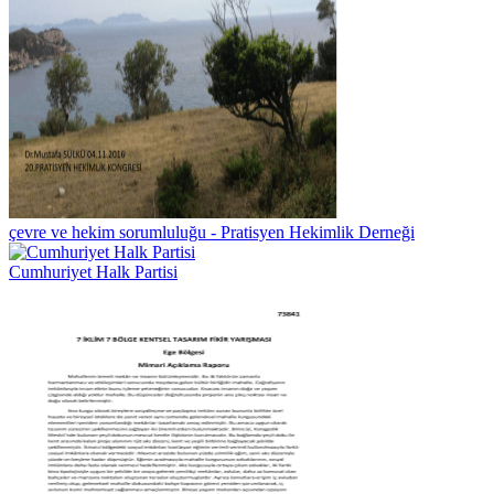
çevre ve hekim sorumluluğu - Pratisyen Hekimlik Derneği
Cumhuriyet Halk Partisi