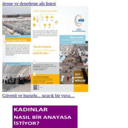
denge ve denetleme ağı listesi
Güvenli ve huzurlu... sıcacık bir yuva…