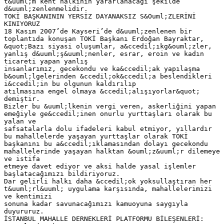
t&uuml;m kent halkının yararlanacağı şekilde
d&uuml;zenlenmelidir.
TOKİ BAŞKANININ YERSİZ DAYANAKSIZ S&Ouml;ZLERİNİ
KINIYORUZ
18 Kasım 2007’de Kayseri’de d&uuml;zenlenen bir
toplantıda konuşan TOKİ Başkanı Erdoğan Bayraktar,
&quot;Bazı siyasi oluşumlar, a&ccedil;ıkg&ouml;zler,
yanlış d&uuml;ş&uuml;nenler, esrar, eroin ve kadın
ticareti yapan yanlış
insanlarımız, gecekondu ve ka&ccedil;ak yapılaşma
b&ouml;lgelerinden &ccedil;ok&ccedil;a beslendikleri
i&ccedil;in bu olgunun kaldırılıp
atılmasına engel olmaya &ccedil;alışıyorlar&quot;
demiştir.
Bizler bu &uuml;lkenin vergi veren, askerliğini yapan
emeğiyle ge&ccedil;inen onurlu yurttaşları olarak bu
yalan ve
safsatalarla dolu ifadeleri kabul etmiyor, yıllardır
bu mahallelerde yaşayan yurttaşlar olarak TOKİ
başkanını bu a&ccedil;ıklamasından dolayı gecekondu
mahallelerinde yaşayan halktan &ouml;z&uuml;r dilemeye
ve istifa
etmeye davet ediyor ve aksi halde yasal işlemler
başlatacağımızı bildiriyoruz.
Dar gelirli halkı daha &ccedil;ok yoksullaştıran her
t&uuml;rl&uuml; uygulama karşısında, mahallelerimizi
ve kentimizi
sonuna kadar savunacağımızı kamuoyuna saygıyla
duyururuz.
İSTANBUL MAHALLE DERNEKLERİ PLATFORMU BİLEŞENLERİ: