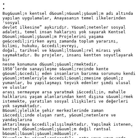
•
•
Bug&uuml;n kentsel d&ouml;n&uuml;ş&uuml;m adı altında
yapılan uygulamalar, Anayasanın temel ilkelerinden
'sosyal
devlet ilkesine” aykırıdır. Y&ouml;netenler sosyal
adaleti, temel insan haklarını yok sayarak Kentsel
D&ouml;n&uuml;ş&uuml;m Projelerini yaşama
ge&ccedil;irirken aynı zamanda toplum yararını,
bilimi, hukuku, &ccedil;evreyi,
doğal, tarihsel ve k&uuml;lt&uuml;rel mirası yok
saymaktadır. Bu projeler, insanı kentten soyutlayarak
bir
nesne konumuna d&uuml;ş&uuml;rmektedir.
1950’lerde sanayileşme s&uuml;recinde kente
g&ouml;&ccedil; eden insanların barınma sorununu kendi
y&ouml;ntemleriyle &ccedil;&ouml;zmesine g&ouml;z
yumanlar, bu yapılaşmayı teşvik edenler şimdi ulusal
ve uluslar
arası sermayeye arsa yaratmak i&ccedil;in, mahalle
halklarını yaşam alanlarından kent dışına s&uuml;rmek
istemekte, yaratılan sosyal ilişkileri ve değerleri
yok saymaktadır.
B&ouml;ylelikle şehir merkezlerinde zaman
i&ccedil;inde oluşan rant, y&ouml;netenlere ve
yandaşlarına
aktarılmaya &ccedil;alışılmaktadır. Yapılmak istenen,
kentsel d&ouml;n&uuml;ş&uuml;m değil rantsal
b&ouml;l&uuml;ş&uuml;md&uuml;r.