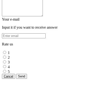
Your e-mail
Input it if you want to receive answer
Rate us
1
2
3
4
5
Cancel
Send