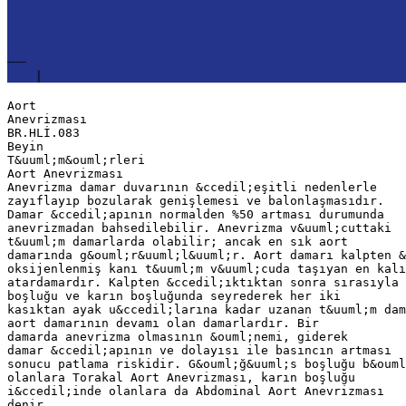
Aort
Anevrizması
BR.HLİ.083
Beyin
T&uuml;m&ouml;rleri
Aort Anevrizması
Anevrizma damar duvarının &ccedil;eşitli nedenlerle
zayıflayıp bozularak genişlemesi ve balonlaşmasıdır.
Damar &ccedil;apının normalden %50 artması durumunda
anevrizmadan bahsedilebilir. Anevrizma v&uuml;cuttaki
t&uuml;m damarlarda olabilir; ancak en sık aort
damarında g&ouml;r&uuml;l&uuml;r. Aort damarı kalpten &
oksijenlenmiş kanı t&uuml;m v&uuml;cuda taşıyan en kalı
atardamardır. Kalpten &ccedil;ıktıktan sonra sırasıyla 
boşluğu ve karın boşluğunda seyrederek her iki
kasıktan ayak u&ccedil;larına kadar uzanan t&uuml;m dam
aort damarının devamı olan damarlardır. Bir
damarda anevrizma olmasının &ouml;nemi, giderek
damar &ccedil;apının ve dolayısı ile basıncın artması
sonucu patlama riskidir. G&ouml;ğ&uuml;s boşluğu b&ouml
olanlara Torakal Aort Anevrizması, karın boşluğu
i&ccedil;inde olanlara da Abdominal Aort Anevrizması
denir.