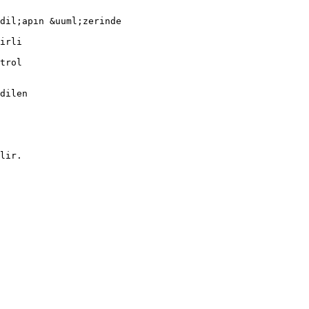
dil;apın &uuml;zerinde
irli
trol
dilen
lir.