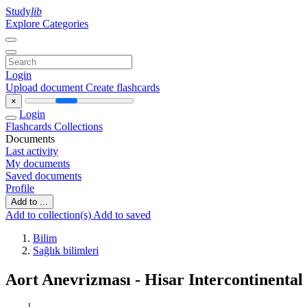
Study
lib
Explore Categories
Login
Upload document
Create flashcards
×
Login
Flashcards
Collections
Documents
Last activity
My documents
Saved documents
Profile
Add to ...
Add to collection(s)
Add to saved
Bilim
Sağlık bilimleri
Aort Anevrizması - Hisar Intercontinental