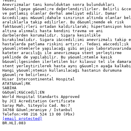
Tedavi
Anevrizmalar tanı konulduktan sonra bulundukları
b&ouml;lgeye g&ouml;re değerlendirilirler. Belirli &cce
ve patlamış olanlar derhal ameliyat edilir. Damar
&ccedil;apı m&uuml;dahale sınırının altında olanlar bel
aralıklarla takip edilirler. Bu d&ouml;nemde ek risk
fakt&ouml;rleri ortadan kaldırılarak; hipertansiyon kon
altına alınmalı hasta kendini travma ve ani
darbelerden korumalıdır. Sigara kesinlikle
bırakılmalıdır. Sigara i&ccedil;imi anevrizmalı takip e
hastalarda patlama riskini artırır. Tedavi a&ccedil;ık
y&ouml;ntemlerle yapılacağı gibi anjiyo laboratuvarında
kateter aracılığı ile anevrizmaya stent yerleştirme
şeklinde de yapılabilir. Bu y&ouml;ntemle kasık
b&ouml;lgesinden ilerletilen bir kılavuz tel ile damara
stent yerleştirilerek hasta aynı g&uuml;n ayağa kalkabi
Hangi y&ouml;ntemin kullanılacağı hastanın durumuna
g&ouml;re belirlenir.
Hisar Intercontinental Hospital
ATAT&Uuml;RK
SABİHA
G&Ouml;K&Ccedil;EN
World Hospital Standarts Approved
by JCI Acreditation Certificate
Saray Mah. Siteyolu Cad. No:7
34768 &Uuml;mraniye / İstanbul
[email protected]