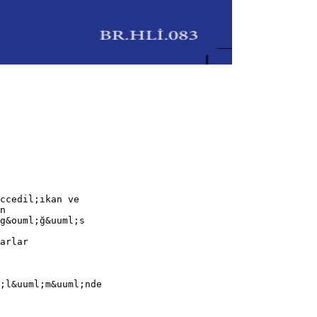
ccedil;ıkan ve
n
g&ouml;ğ&uuml;s
arlar
;l&uuml;m&uuml;nde