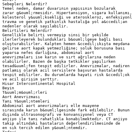
Sebepleri Nelerdir?
Temel neden, damar duvarının yapısının bozularak
zarar g&ouml;rmesidir. Hipertansiyon, sigara kullanımı,
kolesterol y&uuml;ksekliği ve ateroskleroz, enfeksiyonl
travma ve genetik yatkınlık hastalığa yol a&ccedil;an
nedenler olarak sayılabilir.
Belirtileri Nelerdir?
Genellikle belirti vermeyip sinsi bir şekilde
ilerlerleyerek bulundukları b&ouml;lgeye bağlı bası
oluşturabilirler. Kalpten hemen &ccedil;ıkışta meydana
gelirse aort kapak yetmezliğine; soluk borusuna bası
yaparsa nefes darlığına, abdominal aort
anevrizmaları ise karın ve sırt ağrılarına neden
olabilirler. Bazen de başka tetkikler yapılırken
tesad&uuml;fen tespit edilirler. Anevrizmalar, nadiren
patlamış olarak acil servislere başvuran hastalarda
tespit edilirler. Bu durumlarda hayati risk &ccedil;ok 
ve acil girişim şarttır.
Hisar Intercontinental Hospital
Beyin
T&uuml;m&ouml;rleri
Aort Anevrizması
Tanı Y&ouml;ntemleri
Abdominal aort anevrizmaları elle muayene
sırasında karın b&ouml;lgesinde fark edilebilir. Bunun
dışında ultrasonografi ve konvansiyonel veya CT
anjiyo ile tanı rahatlıkla konabilmektedir. CT anjiyo
takip altındaki hastaların değerlendirilmesinde de
en sık tercih edilen y&ouml;ntemdir.