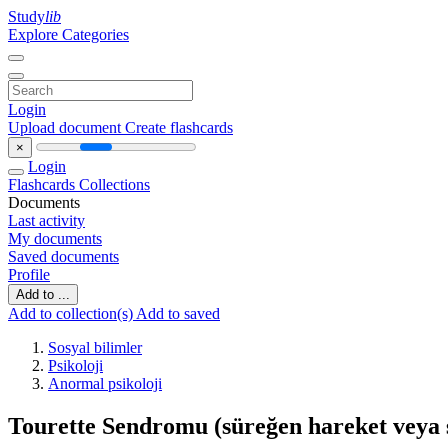
Study
lib
Explore Categories
Login
Upload document
Create flashcards
×
Login
Flashcards
Collections
Documents
Last activity
My documents
Saved documents
Profile
Add to ...
Add to collection(s)
Add to saved
Sosyal bilimler
Psikoloji
Anormal psikoloji
Tourette Sendromu (süreğen hareket veya s