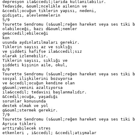
depresyon ila&ccedil;larıda kullanılabilir.
Tedavide, &ouml;ncelikle ailenin ve
&ccedil;ocuğun tiklerin yapısı, nedeni,
gidişatı, alevlenmelerin
5/9
Tourette Sendromu (s&uuml;reğen hareket veya ses tiki b
olabileceği, bazı d&ouml;nemler
ge&ccedil;ebileceği
kon
usunda aydınlatılmaları gerekir.
Tiklerin sayısı az ve sıklığı
ve şiddeti hafifse ila&ccedil;sız
olarak izlenebilir.
Tiklerin sayısı, sıklığı ve
şiddeti kişinin aile, okul,
6/9
Tourette Sendromu (s&uuml;reğen hareket veya ses tiki b
sosyal ilişkilerini bozuyorsa
ve &ccedil;ocuğun kendine olan
g&uuml;venini azaltıyorsa
ila&ccedil; tedavisi başlanmalıdır.
&Ccedil;ocuğa, yaşadığı
sorunlar konusunda
destek olmak ve yol
g&ouml;stermek gerekir.
7/9
Tourette Sendromu (s&uuml;reğen hareket veya ses tiki b
Ayrıca tikleri
arttırabilecek stres
etkenleri , i&ccedil; &ccedil;atışmalar