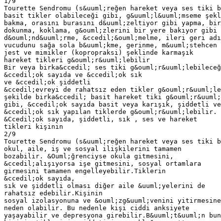
1/9
Tourette Sendromu (s&uuml;reğen hareket veya ses tiki b
basit tikler olabileceği gibi, g&uuml;l&uuml;mseme şekl
bakma, orasını burasını d&uuml;zeltiyor gibi yapma, bir
dokunma, koklama, g&ouml;zlerini bir yere bakıyor gibi
d&ouml;nd&uuml;rme, &ccedil;&ouml;melme, ileri geri adı
vucudunu sağa sola b&uuml;kme, gerinme, m&uuml;stehcen
jest ve mimikler (kopropraksi) şeklinde karmaşık
hareket tikleri g&ouml;r&uuml;lebilir
Bir veya birka&ccedil; ses tiki g&ouml;r&uuml;lebileceğ
&ccedil;ok sayıda ve &ccedil;ok sık
ve &ccedil;ok şiddetli
&ccedil;evreyi de rahatsız eden tikler g&ouml;r&uuml;le
şekilde birka&ccedil; basit hareket tiki g&ouml;r&uuml;
gibi, &ccedil;ok sayıda basit veya karışık, şiddetli ve
&ccedil;ok sık yapılan tiklerde g&ouml;r&uuml;lebilir.
&Ccedil;ok sayıda, şiddetli, sık , ses ve hareket
tikleri kişinin
2/9
Tourette Sendromu (s&uuml;reğen hareket veya ses tiki b
okul, aile, iş ve sosyal ilişkilerini tamamen
bozabilir. &Ouml;ğrenciyse okula gitmesini,
&ccedil;alışıyorsa işe gitmesini, sosyal ortamlara
girmesini tamamen engelleyebilir.Tiklerin
&ccedil;ok sayıda,
sık ve şiddetli olması diğer aile &uuml;yelerini de
rahatsız edebilir.Kişinin
sosyal izolasyonuna ve &ouml;zg&uuml;venini yitirmesine
neden olabilir. Bu nedenle kişi ciddi anksiyete
yaşayabilir ve depresyona girebilir.B&uuml;t&uuml;n bun