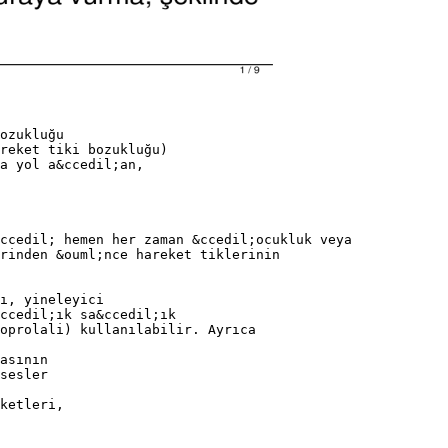
ozukluğu
reket tiki bozukluğu)
a yol a&ccedil;an,
ccedil; hemen her zaman &ccedil;ocukluk veya
rinden &ouml;nce hareket tiklerinin
ı, yineleyici
ccedil;ık sa&ccedil;ık
oprolali) kullanılabilir. Ayrıca
asının
sesler
ketleri,