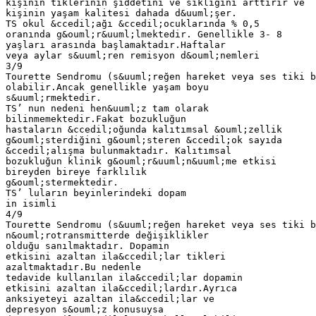
kişinin tiklerinin şiddetini ve sıklığını arttırır ve
kişinin yaşam kalitesi dahada d&uuml;şer.
TS okul &ccedil;ağı &ccedil;ocuklarında % 0,5
oranında g&ouml;r&uuml;lmektedir. Genellikle 3- 8
yaşları arasında başlamaktadır.Haftalar
veya aylar s&uuml;ren remisyon d&ouml;nemleri
3/9
Tourette Sendromu (s&uuml;reğen hareket veya ses tiki b
olabilir.Ancak genellikle yaşam boyu
s&uuml;rmektedir.
TS’ nun nedeni hen&uuml;z tam olarak
bilinmemektedir.Fakat bozukluğun
hastaların &ccedil;oğunda kalıtımsal &ouml;zellik
g&ouml;sterdiğini g&ouml;steren &ccedil;ok sayıda
&ccedil;alışma bulunmaktadır. Kalıtımsal
bozukluğun klinik g&ouml;r&uuml;n&uuml;me etkisi
bireyden bireye farklılık
g&ouml;stermektedir.
TS’ luların beyinlerindeki dopam
in isimli
4/9
Tourette Sendromu (s&uuml;reğen hareket veya ses tiki b
n&ouml;rotransmitterde değişiklikler
olduğu sanılmaktadır. Dopamin
etkisini azaltan ila&ccedil;lar tikleri
azaltmaktadır.Bu nedenle
tedavide kullanılan ila&ccedil;lar dopamin
etkisini azaltan ila&ccedil;lardır.Ayrıca
anksiyeteyi azaltan ila&ccedil;lar ve
depresyon s&ouml;z konusuysa