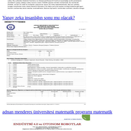
Yapay zeka insanlığın sonu mu olacak?
adnan menderes üniversitesi matematik programı matematik