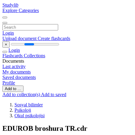
Study
lib
Explore Categories
Login
Upload document
Create flashcards
×
Login
Flashcards
Collections
Documents
Last activity
My documents
Saved documents
Profile
Add to ...
Add to collection(s)
Add to saved
Sosyal bilimler
Psikoloji
Okul psikolojisi
EDUROB broshura TR.cdr