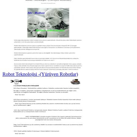
Robot Teknolojisi -(Yürüyen Robotlar)