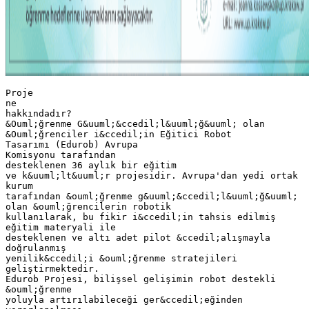
Proje
ne
hakkındadır?
&Ouml;ğrenme G&uuml;&ccedil;l&uuml;ğ&uuml; olan
&Ouml;ğrenciler i&ccedil;in Eğitici Robot
Tasarımı (Edurob) Avrupa
Komisyonu tarafından
desteklenen 36 aylık bir eğitim
ve k&uuml;lt&uuml;r projesidir. Avrupa'dan yedi ortak
kurum
tarafından &ouml;ğrenme g&uuml;&ccedil;l&uuml;ğ&uuml;
olan &ouml;ğrencilerin robotik
kullanılarak, bu fikir i&ccedil;in tahsis edilmiş
eğitim materyali ile
desteklenen ve altı adet pilot &ccedil;alışmayla
doğrulanmış
yenilik&ccedil;i &ouml;ğrenme stratejileri
geliştirmektedir.
Edurob Projesi, bilişsel gelişimin robot destekli
&ouml;ğrenme
yoluyla artırılabileceği ger&ccedil;eğinden