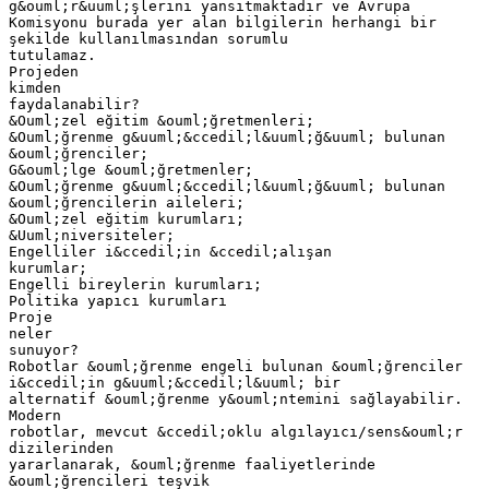
g&ouml;r&uuml;şlerini yansıtmaktadır ve Avrupa
Komisyonu burada yer alan bilgilerin herhangi bir
şekilde kullanılmasından sorumlu
tutulamaz.
Projeden
kimden
faydalanabilir?
&Ouml;zel eğitim &ouml;ğretmenleri;
&Ouml;ğrenme g&uuml;&ccedil;l&uuml;ğ&uuml; bulunan
&ouml;ğrenciler;
G&ouml;lge &ouml;ğretmenler;
&Ouml;ğrenme g&uuml;&ccedil;l&uuml;ğ&uuml; bulunan
&ouml;ğrencilerin aileleri;
&Ouml;zel eğitim kurumları;
&Uuml;niversiteler;
Engelliler i&ccedil;in &ccedil;alışan
kurumlar;
Engelli bireylerin kurumları;
Politika yapıcı kurumları
Proje
neler
sunuyor?
Robotlar &ouml;ğrenme engeli bulunan &ouml;ğrenciler
i&ccedil;in g&uuml;&ccedil;l&uuml; bir
alternatif &ouml;ğrenme y&ouml;ntemini sağlayabilir.
Modern
robotlar, mevcut &ccedil;oklu algılayıcı/sens&ouml;r
dizilerinden
yararlanarak, &ouml;ğrenme faaliyetlerinde
&ouml;ğrencileri teşvik