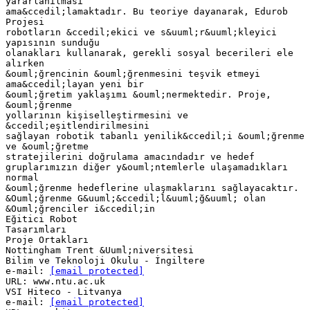
yararlanılması
ama&ccedil;lamaktadır. Bu teoriye dayanarak, Edurob
Projesi
robotların &ccedil;ekici ve s&uuml;r&uuml;kleyici
yapısının sunduğu
olanakları kullanarak, gerekli sosyal becerileri ele
alırken
&ouml;ğrencinin &ouml;ğrenmesini teşvik etmeyi
ama&ccedil;layan yeni bir
&ouml;ğretim yaklaşımı &ouml;nermektedir. Proje,
&ouml;ğrenme
yollarının kişiselleştirmesini ve
&ccedil;eşitlendirilmesini
sağlayan robotik tabanlı yenilik&ccedil;i &ouml;ğrenme
ve &ouml;ğretme
stratejilerini doğrulama amacındadır ve hedef
gruplarımızın diğer y&ouml;ntemlerle ulaşamadıkları
normal
&ouml;ğrenme hedeflerine ulaşmaklarını sağlayacaktır.
&Ouml;ğrenme G&uuml;&ccedil;l&uuml;ğ&uuml; olan
&Ouml;ğrenciler i&ccedil;in
Eğitici Robot
Tasarımları
Proje Ortakları
Nottingham Trent &Uuml;niversitesi
Bilim ve Teknoloji Okulu - İngiltere
e-mail:
[email protected]
URL: www.ntu.ac.uk
VSI Hiteco - Litvanya
e-mail:
[email protected]