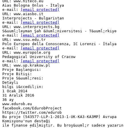
URL: www.hiteco.eu
Aias Bologna Onlus - İtalya
e-mail:
[email protected]
URL: www.aiasbo.it
Interprojects - Bulgaristan
e-mail:
[email protected]
URL: www.interprojects.bg
S&uuml;leyman Şah &Uuml;niversitesi - T&uuml;rkiye
e-mail:
[email protected]
URL: www.ssu.edu.tr
Polo Europeo della Conoscenza, IC Lorenzi - İtalya
e-mail:
[email protected]
URL: www.europole.org
Pedagogical University of Cracow
e-mail:
[email protected]
URL: www.up.krakow.pl
Proje Başlangıcı:
Proje Bitişi:
Proje S&uuml;resi:
Detaylı
bilgi i&ccedil;in:
1 Ocak 2014
31 Aralık 2016
36 ay
www.edurob.eu
facebook.com/EdurobProject
https://twitter.com/edurob
Bu proje (543577-LLP-1-2013-1-UK-KA3-KA3MP) Avrupa
Komisyonu'nun desteği
ile finanse edilmiştir. Bu broş&uuml;r sadece yazarın