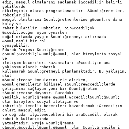
edip, meşgul olmalarını sağlamak i&ccedil;in belirli
şekillerde
etkileşimli olarak programlanabilir. &Ouml;ğrenciler,
robotlar ile
meşgul olmalarını &ouml;ğretmenlerine g&ouml;re daha
kolay ve
rahat bulabilir. Robotlar, bir&ccedil;ok
&ccedil;ocuğun oyun oynarken
doğal ortamda yaygın &ouml;ğrenmeyi artırmada
&ouml;nemli bir rol
oynayabilir.
Edurob Projesi &ouml;ğrenme
g&uuml;&ccedil;l&uuml;ğ&uuml; olan bireylerin sosyal
ve
iletişim becerileri kazanmaları i&ccedil;in ana
yaklaşım olarak robotik
kullanarak &ouml;ğretmeyi planlamaktadır. Bu yaklaşım,
okul
m&uuml;fredat konularını ele alırken,
&ouml;ğrencilerin bilişsel s&uuml;re&ccedil;lerde
gelişimini sağlayan yeni bir &ouml;ğretim
s&uuml;recine dayanır. Buradaki
yenilik, &ouml;ğrenme g&uuml;&ccedil;l&uuml;ğ&uuml;
olan bireylere sosyal iletişim ve
işbirliği temelli becerileri kazandırmak i&ccedil;in
onları meşgul edici
ve doğrudan ilgilenecekleri bir ara&ccedil; olarak
robotik kullanımında
yatmaktadır. Proje &ouml;ğrenme
g&uuml;&ccedil;l&uuml;ğ&uuml; olan &ouml;ğrencileri