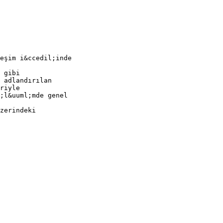
eşim i&ccedil;inde
 gibi
 adlandırılan
riyle
;l&uuml;mde genel
zerindeki