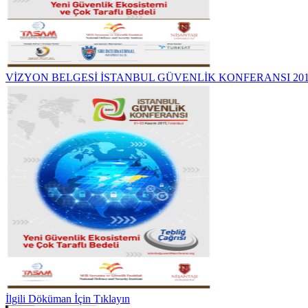
VİZYON BELGESİ İSTANBUL GÜVENLİK KONFERANSI 20
İlgili Döküman İçin Tıklayın