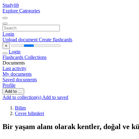
Study
lib
Explore Categories
Login
Upload document
Create flashcards
×
Login
Flashcards
Collections
Documents
Last activity
My documents
Saved documents
Profile
Add to ...
Add to collection(s)
Add to saved
Bilim
Çevre bilimleri
Bir yaşam alanı olarak kentler, doğal ve k