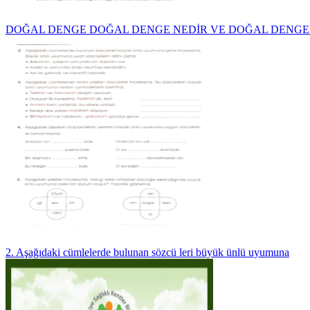
DOĞAL DENGE DOĞAL DENGE NEDİR VE DOĞAL DENGE
2. Aşağıdaki cümlelerde bulunan sözcü leri büyük ünlü uyumuna