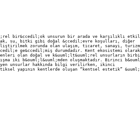
;rel bir&ccedil;ok unsurun bir arada ve karşılıklı etkil
ak, su, bitki gibi doğal &ccedil;evre koşulları, diğer
liştirilmek zorunda olan ulaşım, ticaret, sanayi, turizm
cedil;e ge&ccedil;miş durumdadır. Kent ekosistemi olarak
enleri olan doğal ve k&uuml;lt&uuml;rel unsurların birbi
ışma iki b&ouml;l&uuml;mden oluşmaktadır. Birinci b&ouml
yen unsurlar hakkında bilgi verilirken, ikinci
tiksel yapının kentlerde oluşan “kentsel estetik” &uuml;