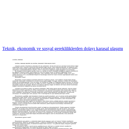
Teknik, ekonomik ve sosyal gerekliliklerden dolayı karasal ulaşımı