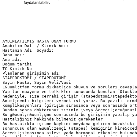
AYDINLATILMIŞ HASTA ONAM FORMU
Anabilim Dalı / Klinik Adı:
Hastanın Adı, Soyadı:
Baba adı:
Ana adı:
Doğum tarihi:
TC Kimlik No:
Planlanan girişimin adı:
STAPEDEKTOMİ / STAPEDOTOMİ
Sayın Hasta, Sayın Veli/Vasi
L&uuml;tfen formu dikkatlice okuyun ve soruları cevapla
Yapılan muayene ve tetkikler sonucunda konulan “Otoskle
nedeniyle, size cerrahi girişim (stapedotomi/stapedekto
&ouml;nemli bilgileri vermek istiyoruz. Bu yazılı formd
komplikasyonları (girişim sırasında veya sonrasında ort
Bundan sonra doktorunuz sizinle (veya &ccedil;ocuğunuzl
Bu g&ouml;r&uuml;şme sonrasında bu girişimin yapılıp ya
Hastalığınız hakkında bilmeniz gerekenler:
Bu hastalıkta işitme kaybını meydana getiren bozukluk; 
sonuncusu olan &uuml;zengi (stapes) kemiğinin kire&cced
&ccedil;ıkmasında ailevi yada hormonal etkenler bulunab