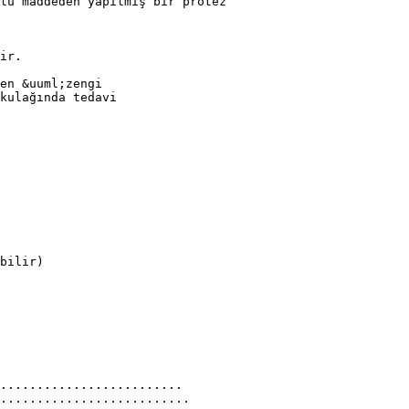
lu maddeden yapılmış bir protez
ir.
en &uuml;zengi
kulağında tedavi
bilir)
.........................
..........................