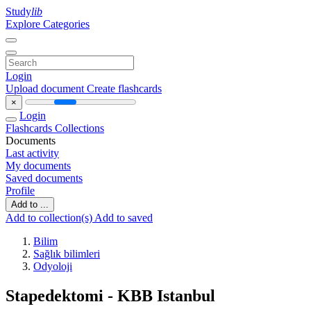
Study
lib
Explore Categories
Login
Upload document
Create flashcards
×
Login
Flashcards
Collections
Documents
Last activity
My documents
Saved documents
Profile
Add to ...
Add to collection(s)
Add to saved
Bilim
Sağlık bilimleri
Odyoloji
Stapedektomi - KBB Istanbul