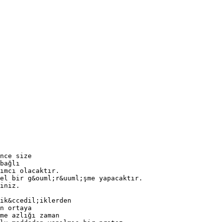
nce size
bağlı
ımcı olacaktır.
zel bir g&ouml;r&uuml;şme yapacaktır.
iniz.
ik&ccedil;iklerden
n ortaya
me azlığı zaman