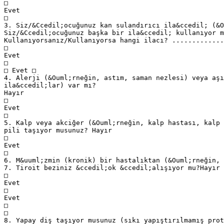
□
Evet
□
3. Siz/&Ccedil;ocuğunuz kan sulandırıcı ila&ccedil; (&O
Siz/&Ccedil;ocuğunuz başka bir ila&ccedil; kullanıyor m
Kullanıyorsanız/Kullanıyorsa hangi ilacı? .............
□
Evet
□
□ Evet □
4. Alerji (&Ouml;rneğin, astım, saman nezlesi) veya aşı
ila&ccedil;lar) var mı?
Hayır
□
Evet
□
5. Kalp veya akciğer (&Ouml;rneğin, kalp hastası, kalp 
pili taşıyor musunuz? Hayır
□
Evet
□
6. M&uuml;zmin (kronik) bir hastalıktan (&Ouml;rneğin, 
7. Tiroit beziniz &ccedil;ok &ccedil;alışıyor mu?Hayır
□
Evet
□
Evet
□
□
8. Yapay diş taşıyor musunuz (sıkı yapıştırılmamış prot