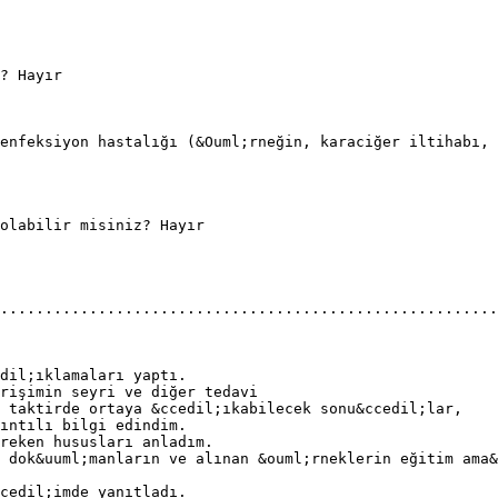
? Hayır
enfeksiyon hastalığı (&Ouml;rneğin, karaciğer iltihabı, 
olabilir misiniz? Hayır
........................................................
dil;ıklamaları yaptı.
rişimin seyri ve diğer tedavi
m taktirde ortaya &ccedil;ıkabilecek sonu&ccedil;lar,
ıntılı bilgi edindim.
reken hususları anladım.
 dok&uuml;manların ve alınan &ouml;rneklerin eğitim ama&
cedil;imde yanıtladı.