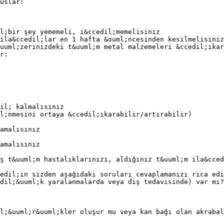
uslar:
l;bir şey yememeli, i&ccedil;memelisiniz
ila&ccedil;lar en 1 hafta &ouml;ncesinden kesilmelisiniz
uuml;zerinizdeki t&uuml;m metal malzemeleri &ccedil;ıkar
r:
il; kalmalısınız
l;nmesini ortaya &ccedil;ıkarabilir/artırabilir)
amalısınız
amalısınız
ş t&uuml;m hastalıklarınızı, aldığınız t&uuml;m ila&cced
edil;in sizden aşağıdaki soruları cevaplamanızı rica edi
dil;&uuml;k yaralanmalarda veya diş tedavisinde) var mı?
l;&uuml;r&uuml;kler oluşur mu veya kan bağı olan akrabal