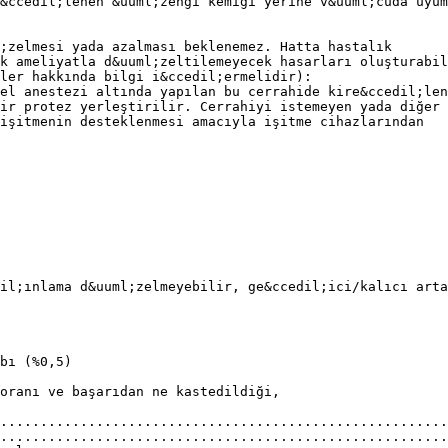
&ccedil;lenen &uuml;zengi kemiği yerine v&uuml;cuda uyum
;zelmesi yada azalması beklenemez. Hatta hastalık
k ameliyatla d&uuml;zeltilemeyecek hasarları oluşturabil
ler hakkında bilgi i&ccedil;ermelidir):
el anestezi altında yapılan bu cerrahide kire&ccedil;len
ir protez yerleştirilir. Cerrahiyi istemeyen yada diğer 
işitmenin desteklenmesi amacıyla işitme cihazlarından
il;ınlama d&uuml;zelmeyebilir, ge&ccedil;ici/kalıcı arta
bı (%0,5)
oranı ve başarıdan ne kastedildiği,
........................................................
........................................................