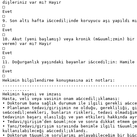
dişleriniz var mı? Hayır
□
Evet
□
9. Son altı hafta i&ccedil;inde koruyucu aşı yapıldı mı
□
Evet
□
10. Akut (yeni başlamış) veya kronik (m&uuml;zmin) bir 
verem) var mı? Hayır
□
Evet
□
11. Doğurganlık yaşındaki bayanlar i&ccedil;in: Hamile 
□
Evet
□
Hekimin bilgilendirme konuşmasına ait notları:
.......................................................
...........
Hekimin kaşesi ve imzası
Hasta, veli veya vasinin onam a&ccedil;ıklaması:
• Doktorum bana sağlık durumum ile ilgili gerekli a&cce
• Planlanan tedavi/girişimin ne olduğu, gerekliliği, gi
se&ccedil;enekleri, bunların riskleri, tedavi olmadığı
tedavinin başarı olasılığı ve yan etkileri hakkında ayr
• Tedavi/girişim’den &ouml;nce ve sonra dikkat etmem ge
• Tanı/tedavi/girişim sırasında benimle ilgili t&uuml;m
kullanılabileceği a&ccedil;ıklandı.
• Doktorum t&uuml;m sorularımı anlayabileceğim bir bi&c