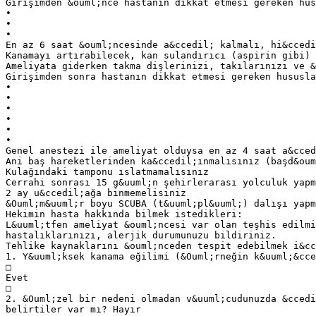
Girişimden &ouml;nce hastanın dikkat etmesi gereken hus
•
•
•
En az 6 saat &ouml;ncesinde a&ccedil; kalmalı, hi&ccedi
Kanamayı artırabilecek, kan sulandırıcı (aspirin gibi) 
Ameliyata giderken takma dişlerinizi, takılarınızı ve &
Girişimden sonra hastanın dikkat etmesi gereken hususla
•
•
•
•
•
•
Genel anestezi ile ameliyat olduysa en az 4 saat a&cced
Ani baş hareketlerinden ka&ccedil;ınmalısınız (başd&oum
Kulağındaki tamponu ıslatmamalısınız
Cerrahi sonrası 15 g&uuml;n şehirlerarası yolculuk yapm
2 ay u&ccedil;ağa binmemelisiniz
&Ouml;m&uuml;r boyu SCUBA (t&uuml;pl&uuml;) dalışı yapm
Hekimin hasta hakkında bilmek istedikleri:
L&uuml;tfen ameliyat &ouml;ncesi var olan teşhis edilmi
hastalıklarınızı, alerjik durumunuzu bildiriniz.
Tehlike kaynaklarını &ouml;nceden tespit edebilmek i&cc
1. Y&uuml;ksek kanama eğilimi (&Ouml;rneğin k&uuml;&cce
□
Evet
□
2. &Ouml;zel bir nedeni olmadan v&uuml;cudunuzda &ccedi
belirtiler var mı? Hayır