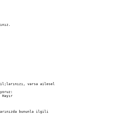
ınız.
il;larınızı, varsa ailesel
yoruz:
 Hayır
arınızda bununla ilgili