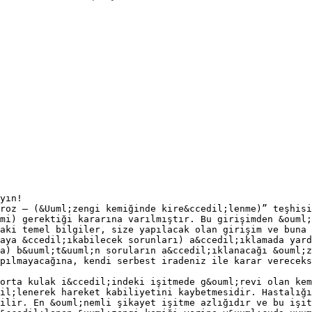
yın!
roz – (&Uuml;zengi kemiğinde kire&ccedil;lenme)” teşhisi
mi) gerektiği kararına varılmıştır. Bu girişimden &ouml;
aki temel bilgiler, size yapılacak olan girişim ve buna 
aya &ccedil;ıkabilecek sorunları) a&ccedil;ıklamada yard
a) b&uuml;t&uuml;n soruların a&ccedil;ıklanacağı &ouml;
pılmayacağına, kendi serbest iradeniz ile karar vereceks
orta kulak i&ccedil;indeki işitmede g&ouml;revi olan kem
il;lenerek hareket kabiliyetini kaybetmesidir. Hastalığı
ilir. En &ouml;nemli şikayet işitme azlığıdır ve bu işit