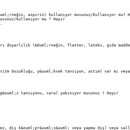
uml;rneğin, aspirin) kullanıyor musunuz/kullanıyor mu? H
usunuz/kullanıyor mu ? Hayır
.
rı duyarlılık (&Ouml;rneğin, flaster, lateks, gıda madde
ritm bozukluğu, y&uuml;ksek tansiyon, astım) var mı veya
g&ouml;z tansiyonu, sara) yakınıyor musunuz ? Hayır
ez, diş k&ouml;pr&uuml;s&uuml; veya yapma diş) veya sall