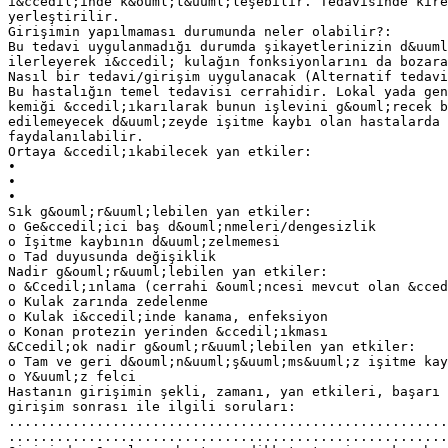
i&ccedil;inde k&ouml;t&uuml;leşebilir. Tedavisinde kire
yerleştirilir.
Girişimin yapılmaması durumunda neler olabilir?:
Bu tedavi uygulanmadığı durumda şikayetlerinizin d&uuml
ilerleyerek i&ccedil; kulağın fonksiyonlarını da bozara
Nasıl bir tedavi/girişim uygulanacak (Alternatif tedavi
Bu hastalığın temel tedavisi cerrahidir. Lokal yada gen
kemiği &ccedil;ıkarılarak bunun işlevini g&ouml;recek b
edilemeyecek d&uuml;zeyde işitme kaybı olan hastalarda 
faydalanılabilir.
Ortaya &ccedil;ıkabilecek yan etkiler:
•
•
•
Sık g&ouml;r&uuml;lebilen yan etkiler:
o Ge&ccedil;ici baş d&ouml;nmeleri/dengesizlik
o İşitme kaybının d&uuml;zelmemesi
o Tad duyusunda değişiklik
Nadir g&ouml;r&uuml;lebilen yan etkiler:
o &Ccedil;ınlama (cerrahi &ouml;ncesi mevcut olan &cced
o Kulak zarında zedelenme
o Kulak i&ccedil;inde kanama, enfeksiyon
o Konan protezin yerinden &ccedil;ıkması
&Ccedil;ok nadir g&ouml;r&uuml;lebilen yan etkiler:
o Tam ve geri d&ouml;n&uuml;ş&uuml;ms&uuml;z işitme kay
o Y&uuml;z felci
Hastanın girişimin şekli, zamanı, yan etkileri, başarı 
girişim sonrası ile ilgili soruları:
.......................................................
.......................................................