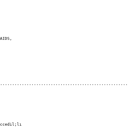
AIDS,
.....................................................
ccedil;lı