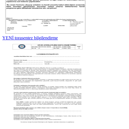
YENİ torasentez bilgilendirme