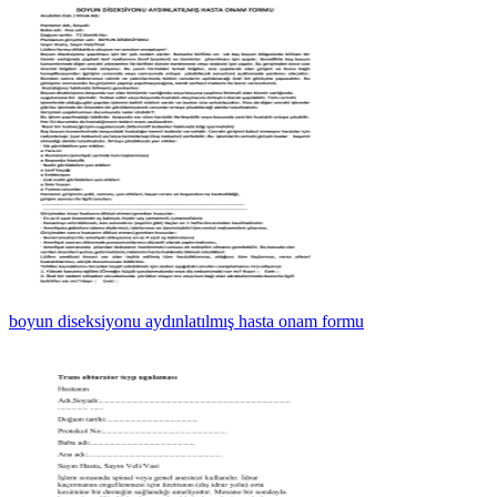
boyun diseksiyonu aydınlatılmış hasta onam formu