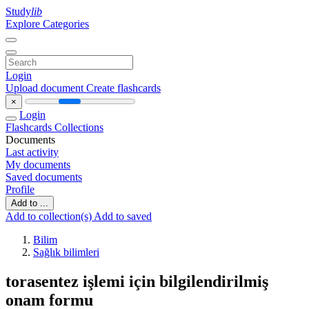
Study
lib
Explore Categories
Login
Upload document
Create flashcards
×
Login
Flashcards
Collections
Documents
Last activity
My documents
Saved documents
Profile
Add to ...
Add to collection(s)
Add to saved
Bilim
Sağlık bilimleri
torasentez işlemi için bilgilendirilmiş
onam formu