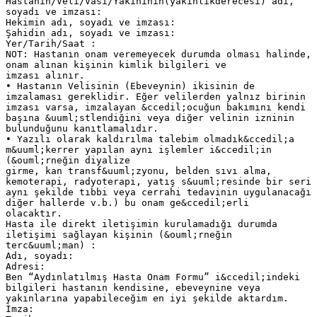
Hastanın/Veli/Vasi/Yakınının(yakınlıkderecesi) adı,
soyadı ve imzası:
Hekimin adı, soyadı ve imzası:
Şahidin adı, soyadı ve imzası:
Yer/Tarih/Saat :
NOT: Hastanın onam veremeyecek durumda olması halinde,
onam alınan kişinin kimlik bilgileri ve
imzası alınır.
• Hastanın Velisinin (Ebeveynin) ikisinin de
imzalaması gereklidir. Eğer velilerden yalnız birinin
imzası varsa, imzalayan &ccedil;ocuğun bakımını kendi
başına &uuml;stlendiğini veya diğer velinin izninin
bulunduğunu kanıtlamalıdır.
• Yazılı olarak kaldırılma talebim olmadık&ccedil;a
m&uuml;kerrer yapılan aynı işlemler i&ccedil;in
(&ouml;rneğin diyalize
girme, kan transf&uuml;zyonu, belden sıvı alma,
kemoterapi, radyoterapi, yatış s&uuml;resinde bir seri
aynı şekilde tıbbi veya cerrahi tedavinin uygulanacağı
diğer hallerde v.b.) bu onam ge&ccedil;erli
olacaktır.
Hasta ile direkt iletişimin kurulamadığı durumda
iletişimi sağlayan kişinin (&ouml;rneğin
terc&uuml;man) :
Adı, soyadı:
Adresi:
Ben “Aydınlatılmış Hasta Onam Formu” i&ccedil;indeki
bilgileri hastanın kendisine, ebeveynine veya
yakınlarına yapabileceğim en iyi şekilde aktardım.
İmza: