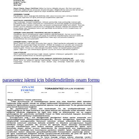
parasentez işlemi için bilgilendirilmiş onam formu