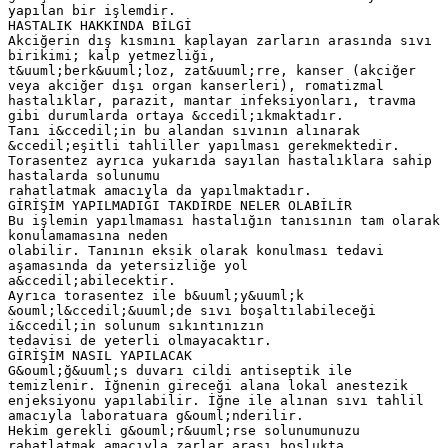
yapılan bir işlemdir.
HASTALIK HAKKINDA BİLGİ
Akciğerin dış kısmını kaplayan zarların arasında sıvı
birikimi; kalp yetmezliği,
t&uuml;berk&uuml;loz, zat&uuml;rre, kanser (akciğer
veya akciğer dışı organ kanserleri), romatizmal
hastalıklar, parazit, mantar infeksiyonları, travma
gibi durumlarda ortaya &ccedil;ıkmaktadır.
Tanı i&ccedil;in bu alandan sıvının alınarak
&ccedil;eşitli tahliller yapılması gerekmektedir.
Torasentez ayrıca yukarıda sayılan hastalıklara sahip
hastalarda solunumu
rahatlatmak amacıyla da yapılmaktadır.
GİRİŞİM YAPILMADIĞI TAKDİRDE NELER OLABİLİR
Bu işlemin yapılmaması hastalığın tanısının tam olarak
konulamamasına neden
olabilir. Tanının eksik olarak konulması tedavi
aşamasında da yetersizliğe yol
a&ccedil;abilecektir.
Ayrıca torasentez ile b&uuml;y&uuml;k
&ouml;l&ccedil;&uuml;de sıvı boşaltılabileceği
i&ccedil;in solunum sıkıntınızın
tedavisi de yeterli olmayacaktır.
GİRİŞİM NASIL YAPILACAK
G&ouml;ğ&uuml;s duvarı cildi antiseptik ile
temizlenir. İğnenin gireceği alana lokal anestezik
enjeksiyonu yapılabilir. İğne ile alınan sıvı tahlil
amacıyla laboratuara g&ouml;nderilir.
Hekim gerekli g&ouml;r&uuml;rse solunumunuzu
rahatlatmak amacıyla zarlar arası boşlukta