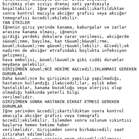
birikmiş olan sıvıyı drenaj seti yardımıyla
boşaltabilir. İğne yerinden &ccedil;ıkartıldıktan
sonra kontrol macıyla akciğer grafisi veya akciğer
tomografisi &ccedil;ekilebilir.
YAN ETKİLER
İğnenin giriş yerinde kanama, kaburgalar ve zarlar
arasına kanama olması, iğnenin
girdiği yerdeki dokulara zarar verilmesi, akciğerde
s&ouml;nme, bayılma, kan t&uuml;k&uuml;rme,
&ouml;ks&uuml;rme g&ouml;r&uuml;lebilir. &Ccedil;ok
nadiren de akciğer etrafındaki boşlukta infeksiyon
gelişmesi,
hava embolisi, &ouml;l&uuml;m gibi ciddi durumlar
meydana gelebilir.
GİRİŞİMDEN &Ouml;NCE HEKİME A&Ccedil;IKLANMASI GEREKEN
DURUMLAR
Daha &ouml;nce bu girişimin yapılıp yapılmadığı,
hastanın kullandığı ila&ccedil;lar, eşlik eden
hastalıklar, kanama bozukluğu veya alerjisi olup
olmadığı hakkında yeterli bilgi
verilmelidir.
GİRİŞİMDEN SONRA HASTANIN DİKKAT ETMESİ GEREKEN
DURUMLAR
İğne yerinden &ccedil;ıkartıldıktan sonra kontrol
amacıyla akciğer grafisi veya tomografi
&ccedil;ekilebilir. İşlemden sonra solunum sıkıntısı
başlarsa hemen hekime haber
verilmelidir. Girişimden sonra birka&ccedil; saat
istirahat edilmelidir.
Hasta, veli veya vasinin onam a&ccedil;ıklaması: