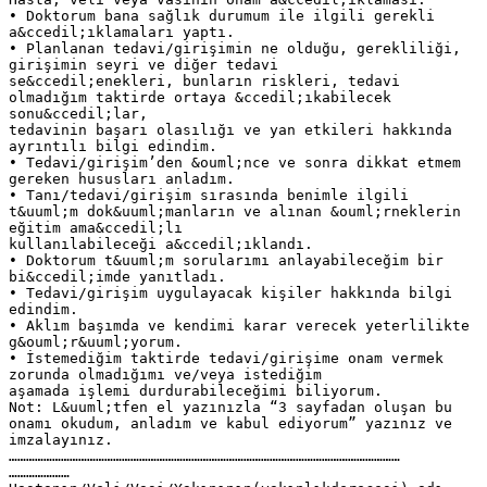
• Doktorum bana sağlık durumum ile ilgili gerekli
a&ccedil;ıklamaları yaptı.
• Planlanan tedavi/girişimin ne olduğu, gerekliliği,
girişimin seyri ve diğer tedavi
se&ccedil;enekleri, bunların riskleri, tedavi
olmadığım taktirde ortaya &ccedil;ıkabilecek
sonu&ccedil;lar,
tedavinin başarı olasılığı ve yan etkileri hakkında
ayrıntılı bilgi edindim.
• Tedavi/girişim’den &ouml;nce ve sonra dikkat etmem
gereken hususları anladım.
• Tanı/tedavi/girişim sırasında benimle ilgili
t&uuml;m dok&uuml;manların ve alınan &ouml;rneklerin
eğitim ama&ccedil;lı
kullanılabileceği a&ccedil;ıklandı.
• Doktorum t&uuml;m sorularımı anlayabileceğim bir
bi&ccedil;imde yanıtladı.
• Tedavi/girişim uygulayacak kişiler hakkında bilgi
edindim.
• Aklım başımda ve kendimi karar verecek yeterlilikte
g&ouml;r&uuml;yorum.
• İstemediğim taktirde tedavi/girişime onam vermek
zorunda olmadığımı ve/veya istediğim
aşamada işlemi durdurabileceğimi biliyorum.
Not: L&uuml;tfen el yazınızla “3 sayfadan oluşan bu
onamı okudum, anladım ve kabul ediyorum” yazınız ve
imzalayınız.
………………………………………………………………………………………………………………………
…………………