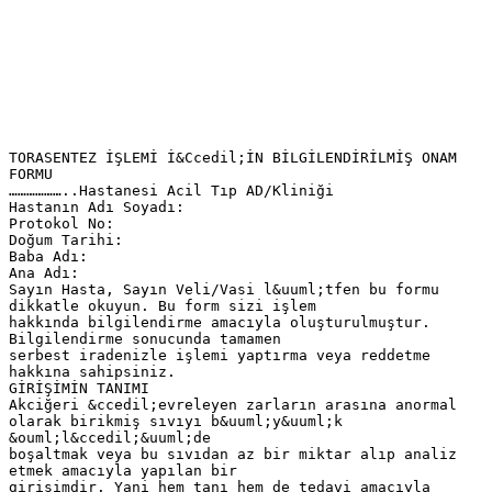
TORASENTEZ İŞLEMİ İ&Ccedil;İN BİLGİLENDİRİLMİŞ ONAM
FORMU
………………..Hastanesi Acil Tıp AD/Kliniği
Hastanın Adı Soyadı:
Protokol No:
Doğum Tarihi:
Baba Adı:
Ana Adı:
Sayın Hasta, Sayın Veli/Vasi l&uuml;tfen bu formu
dikkatle okuyun. Bu form sizi işlem
hakkında bilgilendirme amacıyla oluşturulmuştur.
Bilgilendirme sonucunda tamamen
serbest iradenizle işlemi yaptırma veya reddetme
hakkına sahipsiniz.
GİRİŞİMİN TANIMI
Akciğeri &ccedil;evreleyen zarların arasına anormal
olarak birikmiş sıvıyı b&uuml;y&uuml;k
&ouml;l&ccedil;&uuml;de
boşaltmak veya bu sıvıdan az bir miktar alıp analiz
etmek amacıyla yapılan bir
girişimdir. Yani hem tanı hem de tedavi amacıyla