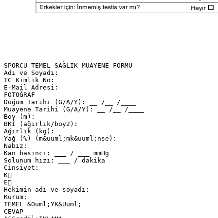
SPORCU TEMEL SAĞLIK MUAYENE FORMU
Adı ve Soyadı:
TC Kimlik No:
E-Mail Adresi:
FOTOĞRAF
Doğum Tarihi (G/A/Y): __ /__ /____
Muayene Tarihi (G/A/Y): __ /__ /____
Boy (m):
BKİ (ağırlık/boy2):
Ağırlık (kg):
Yağ (%) (m&uuml;mk&uuml;nse):
Nabız:
Kan basıncı: ___ / ___ mmHg
Solunum hızı: ___ / dakika
Cinsiyet:
K
E
Hekimin adı ve soyadı:
Kurum:
TEMEL &Ouml;YK&Uuml;
CEVAP