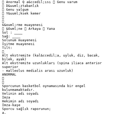
 Anormal Q a&ccedil;ısı  Genu varum
 D&uuml;ztabanlık
 Genu valgum
 Y&uuml;ksek kemer


G&ouml;rme muayenesi
 &Ouml;ne  Arkaya  Yana
Sol : ____
Sağ: ____
Solunum muayenesi
İşitme muayenesi
Tilt:

Alt ekstremite (kal&ccedil;a, uyluk, diz, bacak,
bilek, ayak)
Alt ekstremite uzunlukları (spina iliaca anterior
superior
- malleolus medialis arası uzunluk)
ANORMAL


Sporcunun basketbol oynamasında bir engel
bulunmamaktadır.
Velinin adı soyadı
İmza
Hekimin adı soyadı
İmza-kaşe
Sporcu sağlık raporunun;
a.