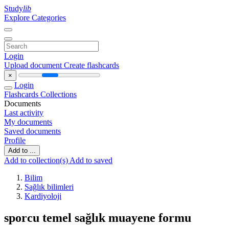
Study
lib
Explore Categories
Login
Upload document
Create flashcards
×
Login
Flashcards
Collections
Documents
Last activity
My documents
Saved documents
Profile
Add to ...
Add to collection(s)
Add to saved
Bilim
Sağlık bilimleri
Kardiyoloji
sporcu temel sağlık muayene formu