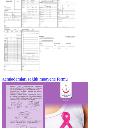
gemiadamları sağlık muayene formu