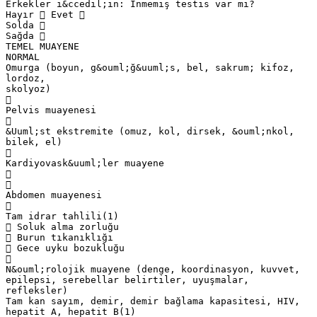
Erkekler i&ccedil;in: İnmemiş testis var mı?
Hayır  Evet 
Solda 
Sağda 
TEMEL MUAYENE
NORMAL
Omurga (boyun, g&ouml;ğ&uuml;s, bel, sakrum; kifoz,
lordoz,
skolyoz)

Pelvis muayenesi

&Uuml;st ekstremite (omuz, kol, dirsek, &ouml;nkol,
bilek, el)

Kardiyovask&uuml;ler muayene


Abdomen muayenesi

Tam idrar tahlili(1)
 Soluk alma zorluğu
 Burun tıkanıklığı
 Gece uyku bozukluğu

N&ouml;rolojik muayene (denge, koordinasyon, kuvvet,
epilepsi, serebellar belirtiler, uyuşmalar,
refleksler)
Tam kan sayım, demir, demir bağlama kapasitesi, HIV,
hepatit A, hepatit B(1)