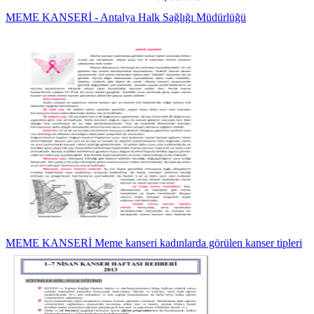
MEME KANSERİ - Antalya Halk Sağlığı Müdürlüğü
MEME KANSERİ Meme kanseri kadınlarda görülen kanser tipleri