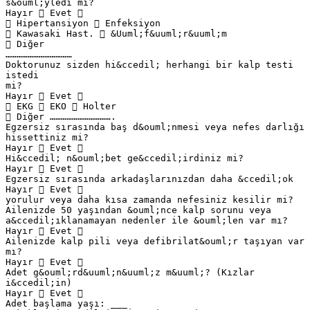
s&ouml;yledi mi?
Hayır  Evet 
 Hipertansiyon  Enfeksiyon
 Kawasaki Hast.  &Uuml;f&uuml;r&uuml;m
 Diğer
………………………………
Doktorunuz sizden hi&ccedil; herhangi bir kalp testi
istedi
mi?
Hayır  Evet 
 EKG  EKO  Holter
 Diğer …………………………….
Egzersiz sırasında baş d&ouml;nmesi veya nefes darlığı
hissettiniz mi?
Hayır  Evet 
Hi&ccedil; n&ouml;bet ge&ccedil;irdiniz mi?
Hayır  Evet 
Egzersiz sırasında arkadaşlarınızdan daha &ccedil;ok
Hayır  Evet 
yorulur veya daha kısa zamanda nefesiniz kesilir mi?
Ailenizde 50 yaşından &ouml;nce kalp sorunu veya
a&ccedil;ıklanamayan nedenler ile &ouml;len var mı?
Hayır  Evet 
Ailenizde kalp pili veya defibrilat&ouml;r taşıyan var
mı?
Hayır  Evet 
Adet g&ouml;rd&uuml;n&uuml;z m&uuml;? (Kızlar
i&ccedil;in)
Hayır  Evet 
Adet başlama yaşı: ___