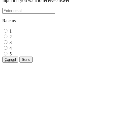
Input it if you want to receive answer
Rate us
1
2
3
4
5
Cancel
Send