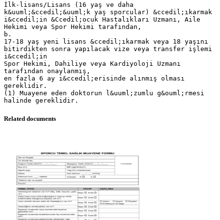
İlk-lisans/Lisans (16 yaş ve daha
k&uuml;&ccedil;&uuml;k yaş sporcular) &ccedil;ıkarmak
i&ccedil;in &Ccedil;ocuk Hastalıkları Uzmanı, Aile
Hekimi veya Spor Hekimi tarafından,
b.
17-18 yaş yeni lisans &ccedil;ıkarmak veya 18 yaşını
bitirdikten sonra yapılacak vize veya transfer işlemi
i&ccedil;in
Spor Hekimi, Dahiliye veya Kardiyoloji Uzmanı
tarafından onaylanmış,
en fazla 6 ay i&ccedil;erisinde alınmış olması
gereklidir.
(1) Muayene eden doktorun l&uuml;zumlu g&ouml;rmesi
Related documents