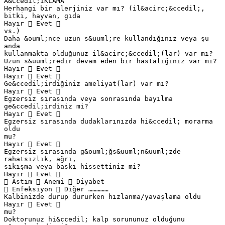
A&Ccedil;IKLAMA
Herhangi bir alerjiniz var mı? (il&acirc;&ccedil;,
bitki, hayvan, gıda
Hayır  Evet 
vs.)
Daha &ouml;nce uzun s&uuml;re kullandığınız veya şu
anda
kullanmakta olduğunuz il&acirc;&ccedil;(lar) var mı?
Uzun s&uuml;redir devam eden bir hastalığınız var mı?
Hayır  Evet 
Hayır  Evet 
Ge&ccedil;irdiğiniz ameliyat(lar) var mı?
Hayır  Evet 
Egzersiz sırasında veya sonrasında bayılma
ge&ccedil;irdiniz mi?
Hayır  Evet 
Egzersiz sırasında dudaklarınızda hi&ccedil; morarma
oldu
mu?
Hayır  Evet 
Egzersiz sırasında g&ouml;ğs&uuml;n&uuml;zde
rahatsızlık, ağrı,
sıkışma veya baskı hissettiniz mi?
Hayır  Evet 
 Astım  Anemi  Diyabet
 Enfeksiyon  Diğer ……………
Kalbinizde durup dururken hızlanma/yavaşlama oldu
Hayır  Evet 
mu?
Doktorunuz hi&ccedil; kalp sorununuz olduğunu