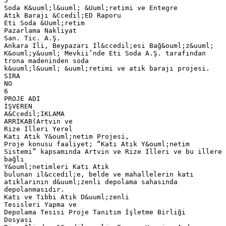
5
Soda K&uuml;l&uuml; &Uuml;retimi ve Entegre
Atık Barajı &Ccedil;ED Raporu
Eti Soda &Uuml;retim
Pazarlama Nakliyat
San. Tic. A.Ş.
Ankara İli, Beypazarı İl&ccedil;esi Bağ&ouml;z&uuml;
K&ouml;y&uuml; Mevkii’nde Eti Soda A.Ş. tarafından
trona madeninden soda
k&uuml;l&uuml; &uuml;retimi ve atık barajı projesi.
SIRA
NO
6
PROJE ADI
İŞVEREN
A&Ccedil;IKLAMA
ARRİKAB(Artvin ve
Rize İlleri Yerel
Katı Atık Y&ouml;netim Projesi,
Proje konusu faaliyet; “Katı Atık Y&ouml;netim
Sistemi” kapsamında Artvin ve Rize İlleri ve bu illere
bağlı
Y&ouml;netimleri Katı Atık
bulunan il&ccedil;e, belde ve mahallelerin katı
atıklarının d&uuml;zenli depolama sahasında
depolanmasıdır.
Katı ve Tıbbi Atık D&uuml;zenli
Tesisleri Yapma ve
Depolama Tesisi Proje Tanıtım İşletme Birliği
Dosyası