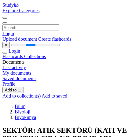
Study
lib
Explore Categories
Login
Upload document
Create flashcards
×
Login
Flashcards
Collections
Documents
Last activity
My documents
Saved documents
Profile
Add to ...
Add to collection(s)
Add to saved
Bilim
Biyoloji
Biyokimya
SEKTÖR: ATIK SEKTÖRÜ (KATI VE