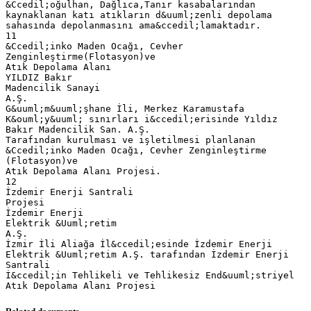
&Ccedil;oğulhan, Dağlıca,Tanır kasabalarından
kaynaklanan katı atıkların d&uuml;zenli depolama
sahasında depolanmasını ama&ccedil;lamaktadır.
11
&Ccedil;inko Maden Ocağı, Cevher
Zenginleştirme(Flotasyon)ve
Atık Depolama Alanı
YILDIZ Bakır
Madencilik Sanayi
A.Ş.
G&uuml;m&uuml;şhane İli, Merkez Karamustafa
K&ouml;y&uuml; sınırları i&ccedil;erisinde Yıldız
Bakır Madencilik San. A.Ş.
Tarafından kurulması ve işletilmesi planlanan
&Ccedil;inko Maden Ocağı, Cevher Zenginleştirme
(Flotasyon)ve
Atık Depolama Alanı Projesi.
12
İzdemir Enerji Santrali
Projesi
İzdemir Enerji
Elektrik &Uuml;retim
A.Ş.
İzmir İli Aliağa İl&ccedil;esinde İzdemir Enerji
Elektrik &Uuml;retim A.Ş. tarafından İzdemir Enerji
Santrali
İ&ccedil;in Tehlikeli ve Tehlikesiz End&uuml;striyel