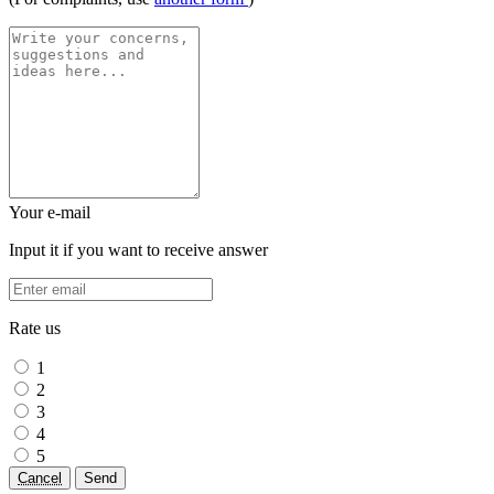
Your e-mail
Input it if you want to receive answer
Rate us
1
2
3
4
5
Cancel
Send