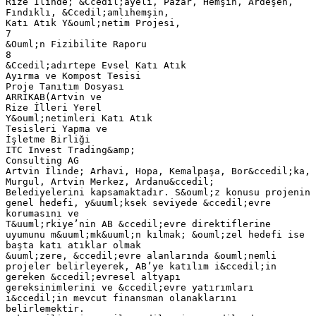
Rize İlinde; &Ccedil;ayeli, Pazar, Hemşin, Ardeşen,
Fındıklı, &Ccedil;amlıhemşin,
Katı Atık Y&ouml;netim Projesi,
7
&Ouml;n Fizibilite Raporu
8
&Ccedil;adırtepe Evsel Katı Atık
Ayırma ve Kompost Tesisi
Proje Tanıtım Dosyası
ARRİKAB(Artvin ve
Rize İlleri Yerel
Y&ouml;netimleri Katı Atık
Tesisleri Yapma ve
İşletme Birliği
ITC Invest Trading&amp;
Consulting AG
Artvin İlinde; Arhavi, Hopa, Kemalpaşa, Bor&ccedil;ka,
Murgul, Artvin Merkez, Ardanu&ccedil;
Belediyelerini kapsamaktadır. S&ouml;z konusu projenin
genel hedefi, y&uuml;ksek seviyede &ccedil;evre
korumasını ve
T&uuml;rkiye’nin AB &ccedil;evre direktiflerine
uyumunu m&uuml;mk&uuml;n kılmak; &ouml;zel hedefi ise
başta katı atıklar olmak
&uuml;zere, &ccedil;evre alanlarında &ouml;nemli
projeler belirleyerek, AB’ye katılım i&ccedil;in
gereken &ccedil;evresel altyapı
gereksinimlerini ve &ccedil;evre yatırımları
i&ccedil;in mevcut finansman olanaklarını
belirlemektir.