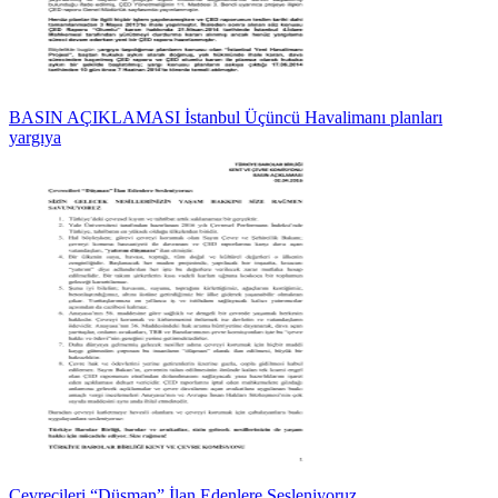
BASIN AÇIKLAMASI İstanbul Üçüncü Havalimanı planları
yargıya
Çevrecileri “Düşman” İlan Edenlere Sesleniyoruz