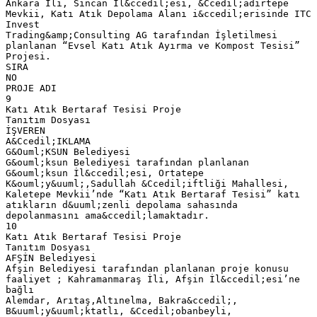
Ankara İli, Sincan İl&ccedil;esi, &Ccedil;adırtepe
Mevkii, Katı Atık Depolama Alanı i&ccedil;erisinde ITC
Invest
Trading&amp;Consulting AG tarafından İşletilmesi
planlanan “Evsel Katı Atık Ayırma ve Kompost Tesisi”
Projesi.
SIRA
NO
PROJE ADI
9
Katı Atık Bertaraf Tesisi Proje
Tanıtım Dosyası
İŞVEREN
A&Ccedil;IKLAMA
G&Ouml;KSUN Belediyesi
G&ouml;ksun Belediyesi tarafından planlanan
G&ouml;ksun İl&ccedil;esi, Ortatepe
K&ouml;y&uuml;,Sadullah &Ccedil;iftliği Mahallesi,
Kaletepe Mevkii’nde “Katı Atık Bertaraf Tesisi” katı
atıkların d&uuml;zenli depolama sahasında
depolanmasını ama&ccedil;lamaktadır.
10
Katı Atık Bertaraf Tesisi Proje
Tanıtım Dosyası
AFŞİN Belediyesi
Afşin Belediyesi tarafından planlanan proje konusu
faaliyet ; Kahramanmaraş İli, Afşin İl&ccedil;esi’ne
bağlı
Alemdar, Arıtaş,Altınelma, Bakra&ccedil;,
B&uuml;y&uuml;ktatlı, &Ccedil;obanbeyli,