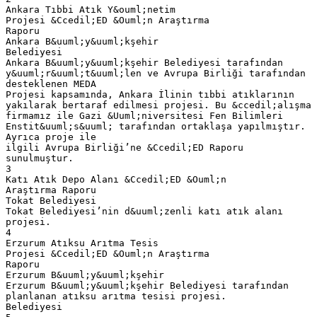
Ankara Tıbbi Atık Y&ouml;netim
Projesi &Ccedil;ED &Ouml;n Araştırma
Raporu
Ankara B&uuml;y&uuml;kşehir
Belediyesi
Ankara B&uuml;y&uuml;kşehir Belediyesi tarafından
y&uuml;r&uuml;t&uuml;len ve Avrupa Birliği tarafından
desteklenen MEDA
Projesi kapsamında, Ankara İlinin tıbbi atıklarının
yakılarak bertaraf edilmesi projesi. Bu &ccedil;alışma
firmamız ile Gazi &Uuml;niversitesi Fen Bilimleri
Enstit&uuml;s&uuml; tarafından ortaklaşa yapılmıştır.
Ayrıca proje ile
ilgili Avrupa Birliği’ne &Ccedil;ED Raporu
sunulmuştur.
3
Katı Atık Depo Alanı &Ccedil;ED &Ouml;n
Araştırma Raporu
Tokat Belediyesi
Tokat Belediyesi’nin d&uuml;zenli katı atık alanı
projesi.
4
Erzurum Atıksu Arıtma Tesis
Projesi &Ccedil;ED &Ouml;n Araştırma
Raporu
Erzurum B&uuml;y&uuml;kşehir
Erzurum B&uuml;y&uuml;kşehir Belediyesi tarafından
planlanan atıksu arıtma tesisi projesi.
Belediyesi