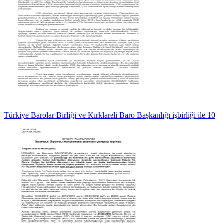
Türkiye Barolar Birliği ve Kırklareli Baro Başkanlığı işbirliği ile 10