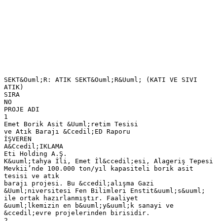
SEKT&Ouml;R: ATIK SEKT&Ouml;R&Uuml; (KATI VE SIVI
ATIK)
SIRA
NO
PROJE ADI
1
Emet Borik Asit &Uuml;retim Tesisi
ve Atık Barajı &Ccedil;ED Raporu
İŞVEREN
A&Ccedil;IKLAMA
Eti Holding A.Ş.
K&uuml;tahya İli, Emet İl&ccedil;esi, Alageriş Tepesi
Mevkii’nde 100.000 ton/yıl kapasiteli borik asit
tesisi ve atık
barajı projesi. Bu &ccedil;alışma Gazi
&Uuml;niversitesi Fen Bilimleri Enstit&uuml;s&uuml;
ile ortak hazırlanmıştır. Faaliyet
&uuml;lkemizin en b&uuml;y&uuml;k sanayi ve
&ccedil;evre projelerinden birisidir.
2