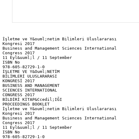
İşletme ve Y&ouml;netim Bilimleri Uluslararası
Kongresi 2017
Business and Management Sciences International
Congress 2017
11 Eyl&uuml;l / 11 September
ISBN No
978-605-82729-1-0
İŞLETME VE Y&Ouml;NETİM
BİLİMLERİ ULUSLARARASI
KONGRESİ 2017
BUSINESS AND MANAGEMENT
SCIENCES INTERNATIONAL
CONGRESS 2017
BİLDİRİ KİTAP&Ccedil;IĞI
PROCEEDINGS BOOKLET
İşletme ve Y&ouml;netim Bilimleri Uluslararası
Kongresi 2017
Business and Management Sciences International
Congress 2017
11 Eyl&uuml;l / 11 September
ISBN No
978-605-82729-1-0