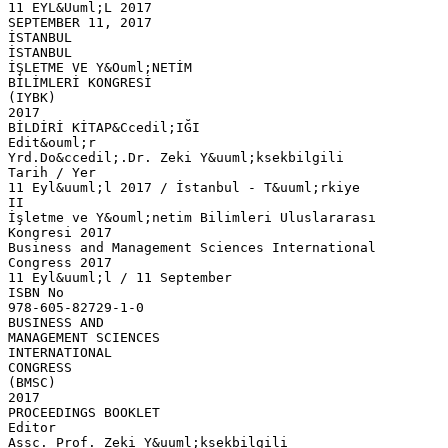
11 EYL&Uuml;L 2017
SEPTEMBER 11, 2017
İSTANBUL
İSTANBUL
İŞLETME VE Y&Ouml;NETİM
BİLİMLERİ KONGRESİ
(IYBK)
2017
BİLDİRİ KİTAP&Ccedil;IĞI
Edit&ouml;r
Yrd.Do&ccedil;.Dr. Zeki Y&uuml;ksekbilgili
Tarih / Yer
11 Eyl&uuml;l 2017 / İstanbul - T&uuml;rkiye
II
İşletme ve Y&ouml;netim Bilimleri Uluslararası
Kongresi 2017
Business and Management Sciences International
Congress 2017
11 Eyl&uuml;l / 11 September
ISBN No
978-605-82729-1-0
BUSINESS AND
MANAGEMENT SCIENCES
INTERNATIONAL
CONGRESS
(BMSC)
2017
PROCEEDINGS BOOKLET
Editor
Assc. Prof. Zeki Y&uuml;ksekbilgili