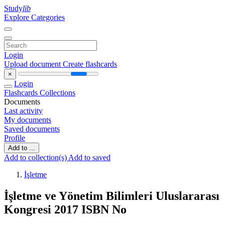
Study
lib
Explore Categories
Login
Upload document
Create flashcards
×
Login
Flashcards
Collections
Documents
Last activity
My documents
Saved documents
Profile
Add to ...
Add to collection(s)
Add to saved
İşletme
İşletme ve Yönetim Bilimleri Uluslararası
Kongresi 2017 ISBN No