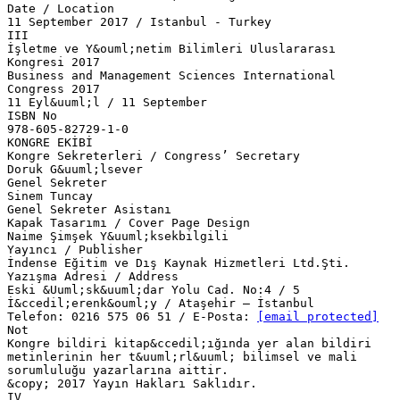
Date / Location
11 September 2017 / Istanbul - Turkey
III
İşletme ve Y&ouml;netim Bilimleri Uluslararası
Kongresi 2017
Business and Management Sciences International
Congress 2017
11 Eyl&uuml;l / 11 September
ISBN No
978-605-82729-1-0
KONGRE EKİBİ
Kongre Sekreterleri / Congress’ Secretary
Doruk G&uuml;lsever
Genel Sekreter
Sinem Tuncay
Genel Sekreter Asistanı
Kapak Tasarımı / Cover Page Design
Naime Şimşek Y&uuml;ksekbilgili
Yayıncı / Publisher
İndense Eğitim ve Dış Kaynak Hizmetleri Ltd.Şti.
Yazışma Adresi / Address
Eski &Uuml;sk&uuml;dar Yolu Cad. No:4 / 5
İ&ccedil;erenk&ouml;y / Ataşehir – İstanbul
Telefon: 0216 575 06 51 / E-Posta:
[email protected]