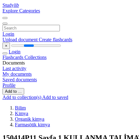
Study
lib
Explore Categories
Login
Upload document
Create flashcards
×
Login
Flashcards
Collections
Documents
Last activity
My documents
Saved documents
Profile
Add to ...
Add to collection(s)
Add to saved
Bilim
Kimya
Organik kimya
Farmasötik kimya
150414P11 Sayfa 1 KULLANMA TALİM