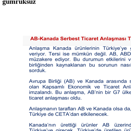
gümrüksüz