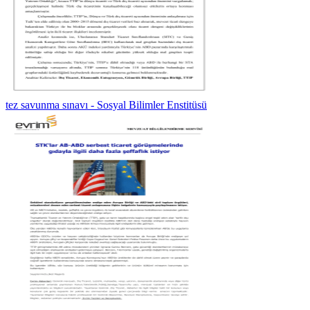
tez savunma sınavı - Sosyal Bilimler Enstitüsü