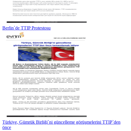
Berlin`de TTIP Protestosu
Türkiye, Gümrük Birliği`ni güncelleme görüşmelerini TTIP`den
önce