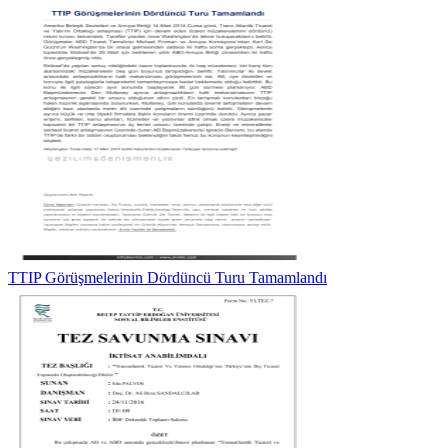
TTIP Görüşmelerinin Dördüncü Turu Tamamlandı