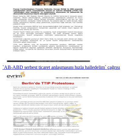
`AB-ABD serbest ticaret anlaşmasını hızla halledelim` çağrısı