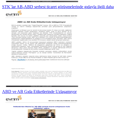
STK`lar AB-ABD serbest ticaret görüşmelerinde gıdayla ilgili daha
ABD ve AB Gıda Etiketlerinde Uzlaşamıyor