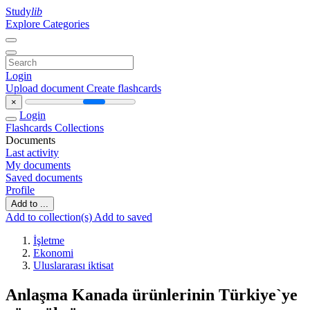
Study
lib
Explore Categories
Login
Upload document
Create flashcards
×
Login
Flashcards
Collections
Documents
Last activity
My documents
Saved documents
Profile
Add to ...
Add to collection(s)
Add to saved
İşletme
Ekonomi
Uluslararası iktisat
Anlaşma Kanada ürünlerinin Türkiye`ye