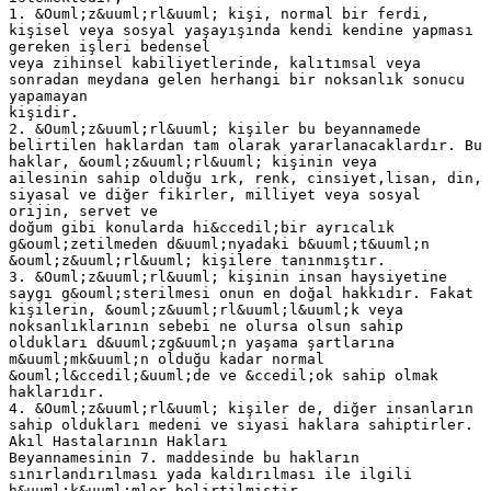
1. &Ouml;z&uuml;rl&uuml; kişi, normal bir ferdi,
kişisel veya sosyal yaşayışında kendi kendine yapması
gereken işleri bedensel
veya zihinsel kabiliyetlerinde, kalıtımsal veya
sonradan meydana gelen herhangi bir noksanlık sonucu
yapamayan
kişidir.
2. &Ouml;z&uuml;rl&uuml; kişiler bu beyannamede
belirtilen haklardan tam olarak yararlanacaklardır. Bu
haklar, &ouml;z&uuml;rl&uuml; kişinin veya
ailesinin sahip olduğu ırk, renk, cinsiyet,lisan, din,
siyasal ve diğer fikirler, milliyet veya sosyal
orijin, servet ve
doğum gibi konularda hi&ccedil;bir ayrıcalık
g&ouml;zetilmeden d&uuml;nyadaki b&uuml;t&uuml;n
&ouml;z&uuml;rl&uuml; kişilere tanınmıştır.
3. &Ouml;z&uuml;rl&uuml; kişinin insan haysiyetine
saygı g&ouml;sterilmesi onun en doğal hakkıdır. Fakat
kişilerin, &ouml;z&uuml;rl&uuml;l&uuml;k veya
noksanlıklarının sebebi ne olursa olsun sahip
oldukları d&uuml;zg&uuml;n yaşama şartlarına
m&uuml;mk&uuml;n olduğu kadar normal
&ouml;l&ccedil;&uuml;de ve &ccedil;ok sahip olmak
haklarıdır.
4. &Ouml;z&uuml;rl&uuml; kişiler de, diğer insanların
sahip oldukları medeni ve siyasi haklara sahiptirler.
Akıl Hastalarının Hakları
Beyannamesinin 7. maddesinde bu hakların
sınırlandırılması yada kaldırılması ile ilgili
h&uuml;k&uuml;mler belirtilmiştir.