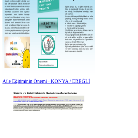
Aile Eğitiminin Önemi - KONYA / EREĞLİ