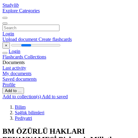
Study
lib
Explore Categories
Login
Upload document
Create flashcards
×
Login
Flashcards
Collections
Documents
Last activity
My documents
Saved documents
Profile
Add to ...
Add to collection(s)
Add to saved
Bilim
Sağlık bilimleri
Pediyatri
BM ÖZÜRLÜ HAKLARI