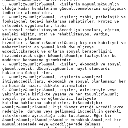
5. &Ouml;z&uuml;rl&uuml; kişilerin m&uuml;mk&uuml;n
olduğu kadar kendilerine g&uuml;venmelerini sağlayacak
tedbirler alınmalıdır.
6. &Ouml;z&uuml;rl&uuml; kişiler; tıbbi, psikolojik ve
fonksiyonel tedavi haklarına sahiptirler. Protez ve
ortopedik uygulamalar, tıbbi
ve sosyal rehabilitasyon &ccedil;alışmaları, eğitim,
mesleki eğitim, staj ve rehabilitasyon, yardım,
istişare, plasman
hizmetleri, &ouml;z&uuml;rl&uuml; kişinin kabiliyet ve
maharetlerini en y&uuml;ksek d&uuml;zeye
&ccedil;ıkaracak ve onların sosyal beraberliğini
hızlandıracak diğer b&uuml;t&uuml;n faaliyetler bu
maddenin kapsamına girmektedir.
7. &Ouml;z&uuml;rl&uuml; kişiler, ekonomik ve sosyal
g&uuml;venlik, d&uuml;zg&uuml;n hayat standardı
haklarına Sahiptirler.
8. &Ouml;z&uuml;rl&uuml; kişilerin &ouml;zel
ihtiya&ccedil;ları, ekonomik ve sosyal planlamanın her
safhasında nazarı dikkate alınmalıdır.
9. &Ouml;z&uuml;rl&uuml; kişiler, aileleriyle veya
yakınlarıyla birlikte yaşama ve her t&uuml;rl&uuml;
sosyal, yaratıcı ve eğlendirici faaliyete
katılma haklarına sahiptirler. Hi&ccedil;bir
&ouml;z&uuml;rl&uuml; kişi ikamet ettiği &ccedil;evre
nedeniyle, durumu veya gelişmesi i&ccedil;in gerekli
isteklerinde ayrıcalığa tabi tutulamaz. Eğer bir
&ouml;z&uuml;rl&uuml;n&uuml;n muhakkak &ouml;zel bir
m&uuml;essesede veya &ccedil;evrede kalması