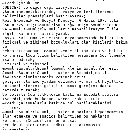
&Ccedil;ocuk Fonu
(UNICEF) ve diğer organizasyonların
y&ouml;netmeliklerinde, tavsiye ve tekliflerinde
belirtilen prensipleri hatırlayarak;
Keza Ekonomik ve Sosyal Konseyin 6 Mayıs 1975'teki
“&Ouml;z&uuml;rl&uuml;l&uuml;ğ&uuml;n &ouml;nlenmesi
ve &Ouml;z&uuml;rl&uuml;lerin Rehabilitasyonu” ile
ilgili kararını hatırlayarak;
Sosyal Kalkınma ve Gelişme Beyannamesinde belirtilen,
fiziksel ve zihinsel bozuklukları olan kişilerin bakım
ve
rehabilitasyonunu g&uuml;vence altına alan ve hakların
korunması l&uuml;zum belirtilen hususlara &ouml;nemle
işaret ederek;
Fiziksel ve zihinsel
&ouml;z&uuml;rl&uuml;l&uuml;klerin &ouml;nlenmesi,
&ouml;z&uuml;rl&uuml; kişilerin &ccedil;eşitli
faaliyet alanlarındaki yeteneklerini
geliştirmelerine yardım edilmesi ve normal hayattaki
beraberliklerinin geliştirilmesi gereğini daima
hatırda tutarak;
Ve belirli &uuml;lkelerin kalkınma &ccedil;abaları
i&ccedil;inde bu konuda &ccedil;ok sınırlı
&ccedil;alışmalarla katkıda bulunabileceklerini
bilerek;
&Ouml;z&uuml;rl&uuml; kişilerin hakları beyannamesini
ilan etmekte ve aşağıda belirtilen bu hakların
korunması i&ccedil;in hem ulusal
hem de uluslar arası tedbirlerin alınmasını
istemektedir,