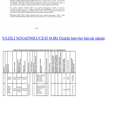
YAZILI SOUirÖNKUCESİ SORl Özürlü bireyler birçok sıkıntı