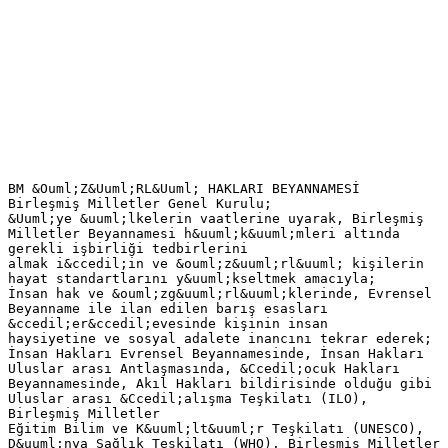
BM &Ouml;Z&Uuml;RL&Uuml; HAKLARI BEYANNAMESİ
Birleşmiş Milletler Genel Kurulu;
&Uuml;ye &uuml;lkelerin vaatlerine uyarak, Birleşmiş
Milletler Beyannamesi h&uuml;k&uuml;mleri altında
gerekli işbirliği tedbirlerini
almak i&ccedil;in ve &ouml;z&uuml;rl&uuml; kişilerin
hayat standartlarını y&uuml;kseltmek amacıyla;
İnsan hak ve &ouml;zg&uuml;rl&uuml;klerinde, Evrensel
Beyanname ile ilan edilen barış esasları
&ccedil;er&ccedil;evesinde kişinin insan
haysiyetine ve sosyal adalete inancını tekrar ederek;
İnsan Hakları Evrensel Beyannamesinde, İnsan Hakları
Uluslar arası Antlaşmasında, &Ccedil;ocuk Hakları
Beyannamesinde, Akıl Hakları bildirisinde olduğu gibi
Uluslar arası &Ccedil;alışma Teşkilatı (ILO),
Birleşmiş Milletler
Eğitim Bilim ve K&uuml;lt&uuml;r Teşkilatı (UNESCO),
D&uuml;nya Sağlık Teşkilatı (WHO), Birleşmiş Milletler