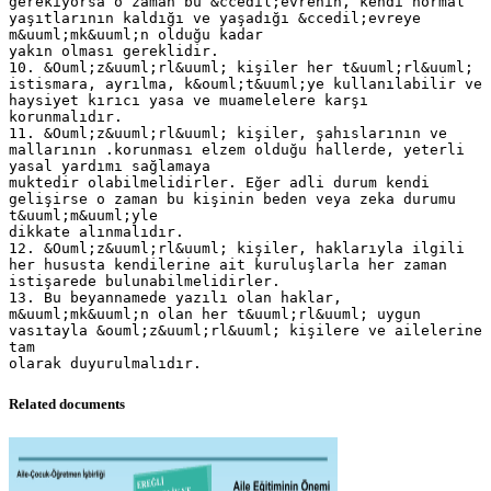
gerekiyorsa o zaman bu &ccedil;evrenin, kendi normal
yaşıtlarının kaldığı ve yaşadığı &ccedil;evreye
m&uuml;mk&uuml;n olduğu kadar
yakın olması gereklidir.
10. &Ouml;z&uuml;rl&uuml; kişiler her t&uuml;rl&uuml;
istismara, ayrılma, k&ouml;t&uuml;ye kullanılabilir ve
haysiyet kırıcı yasa ve muamelelere karşı
korunmalıdır.
11. &Ouml;z&uuml;rl&uuml; kişiler, şahıslarının ve
mallarının .korunması elzem olduğu hallerde, yeterli
yasal yardımı sağlamaya
muktedir olabilmelidirler. Eğer adli durum kendi
gelişirse o zaman bu kişinin beden veya zeka durumu
t&uuml;m&uuml;yle
dikkate alınmalıdır.
12. &Ouml;z&uuml;rl&uuml; kişiler, haklarıyla ilgili
her hususta kendilerine ait kuruluşlarla her zaman
istişarede bulunabilmelidirler.
13. Bu beyannamede yazılı olan haklar,
m&uuml;mk&uuml;n olan her t&uuml;rl&uuml; uygun
vasıtayla &ouml;z&uuml;rl&uuml; kişilere ve ailelerine
tam
Related documents