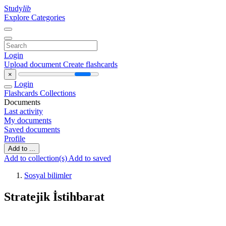
Study
lib
Explore Categories
Login
Upload document
Create flashcards
×
Login
Flashcards
Collections
Documents
Last activity
My documents
Saved documents
Profile
Add to ...
Add to collection(s)
Add to saved
Sosyal bilimler
Stratejik İstihbarat