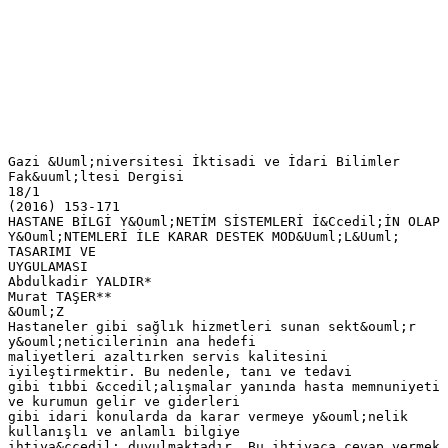
Gazi &Uuml;niversitesi İktisadi ve İdari Bilimler
Fak&uuml;ltesi Dergisi
18/1
(2016) 153-171
HASTANE BİLGİ Y&Ouml;NETİM SİSTEMLERİ İ&Ccedil;İN OLAP
Y&Ouml;NTEMLERİ İLE KARAR DESTEK MOD&Uuml;L&Uuml;
TASARIMI VE
UYGULAMASI
Abdulkadir YALDIR*
Murat TAŞER**
&Ouml;Z
Hastaneler gibi sağlık hizmetleri sunan sekt&ouml;r
y&ouml;neticilerinin ana hedefi
maliyetleri azaltırken servis kalitesini
iyileştirmektir. Bu nedenle, tanı ve tedavi
gibi tıbbi &ccedil;alışmalar yanında hasta memnuniyeti
ve kurumun gelir ve giderleri
gibi idari konularda da karar vermeye y&ouml;nelik
kullanışlı ve anlamlı bilgiye
ihtiya&ccedil; duyulmaktadır. Bu ihtiyaca cevap vermek