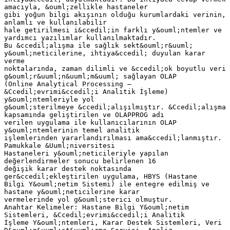
amacıyla, &ouml;zellikle hastaneler
gibi yoğun bilgi akışının olduğu kurumlardaki verinin,
anlamlı ve kullanılabilir
hale getirilmesi i&ccedil;in farklı y&ouml;ntemler ve
yardımcı yazılımlar kullanılmaktadır.
Bu &ccedil;alışma ile sağlık sekt&ouml;r&uuml;
y&ouml;neticilerine, ihtiya&ccedil; duyulan karar
verme
noktalarında, zaman dilimli ve &ccedil;ok boyutlu veri
g&ouml;r&uuml;n&uuml;m&uuml; sağlayan OLAP
(Online Analytical Processing –
&Ccedil;evrimi&ccedil;i Analitik İşleme)
y&ouml;ntemleriyle yol
g&ouml;sterilmeye &ccedil;alışılmıştır. &Ccedil;alışma
kapsamında geliştirilen ve OLAPPROG adı
verilen uygulama ile kullanıcılarının OLAP
y&ouml;ntemlerinin temel analitik
işlemlerinden yararlandırılması ama&ccedil;lanmıştır.
Pamukkale &Uuml;niversitesi
Hastaneleri y&ouml;neticileriyle yapılan
değerlendirmeler sonucu belirlenen 16
değişik karar destek noktasında
ger&ccedil;ekleştirilen uygulama, HBYS (Hastane
Bilgi Y&ouml;netim Sistemi) ile entegre edilmiş ve
hastane y&ouml;neticilerine karar
vermelerinde yol g&ouml;sterici olmuştur.
Anahtar Kelimeler: Hastane Bilgi Y&ouml;netim
Sistemleri, &Ccedil;evrimi&ccedil;i Analitik
İşleme Y&ouml;ntemleri, Karar Destek Sistemleri, Veri