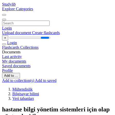
Study
lib
Explore Categories
Login
Upload document
Create flashcards
×
Login
Flashcards
Collections
Documents
Last activity
My documents
Saved documents
Profile
Add to ...
Add to collection(s)
Add to saved
Mühendislik
Bilgisayar bilimi
Veri tabanları
hastane bilgi yönetim sistemleri için olap