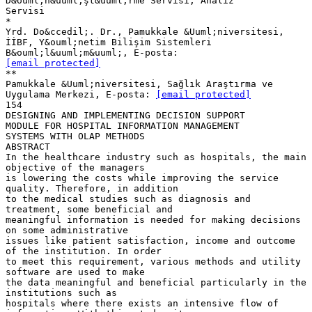
D&ouml;n&uuml;şt&uuml;rme Servisi, Analiz
Servisi
*
Yrd. Do&ccedil;. Dr., Pamukkale &Uuml;niversitesi,
İİBF, Y&ouml;netim Bilişim Sistemleri
[email protected]
**
Pamukkale &Uuml;niversitesi, Sağlık Araştırma ve
Uygulama Merkezi, E-posta:
[email protected]