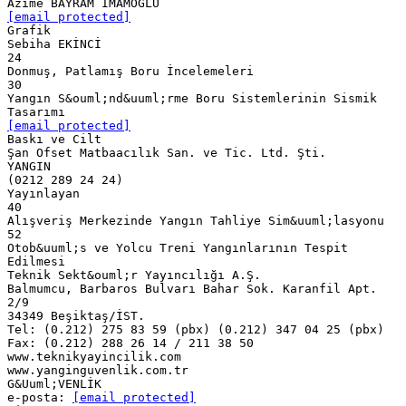
[email protected]
Grafik
Sebiha EKİNCİ
24
Donmuş, Patlamış Boru İncelemeleri
30
Yangın S&ouml;nd&uuml;rme Boru Sistemlerinin Sismik
[email protected]
Baskı ve Cilt
Şan Ofset Matbaacılık San. ve Tic. Ltd. Şti.
YANGIN
(0212 289 24 24)
Yayınlayan
40
Alışveriş Merkezinde Yangın Tahliye Sim&uuml;lasyonu
52
Otob&uuml;s ve Yolcu Treni Yangınlarının Tespit
Edilmesi
Teknik Sekt&ouml;r Yayıncılığı A.Ş.
Balmumcu, Barbaros Bulvarı Bahar Sok. Karanfil Apt.
2/9
34349 Beşiktaş/İST.
Tel: (0.212) 275 83 59 (pbx) (0.212) 347 04 25 (pbx)
Fax: (0.212) 288 26 14 / 211 38 50
www.teknikyayincilik.com
www.yanginguvenlik.com.tr
G&Uuml;VENLİK
e-posta:
[email protected]