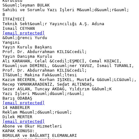
Kurucusu
S&uuml;leyman BULAK
Sahibi ve Sorumlu Yazı İşleri M&uuml;d&uuml;r&uuml;
8
İTFAİYECİ
Teknik Sekt&ouml;r Yayıncılığı A.Ş. Adına
[email protected]
&Ouml;ğrenci Yurdu
Yangını
Yayın Kurulu Başkanı
Prof. Dr. Abdurrahman KILI&Ccedil;
Yayın Danışma Kurulu
Ali KARAHAN, Celal &Ccedil;EŞMECİ, Cemal KOZACI,
F&uuml;sun DEMİREL, G&uuml;ner YAVUZ, İsmail TURANLI,
Prof. Dr. Abdurrahman KILI&Ccedil;
İT&Uuml; Makina Fak&uuml;ltesi
Kazım BECEREN, Korhan IŞIKEL, Mustafa G&Uuml;LC&Uuml;,
Recep YAMANKARADENİZ, Sedat ALTINDAŞ,
Sezer ASLAN, Tuncay AKDAĞ, Yıldırım G&Ouml;K
Yazı İşleri M&uuml;d&uuml;r&uuml;
[email protected]
14 HABERLER
Reklam M&uuml;d&uuml;r&uuml;
[email protected]
Abone ve Okur Hizmetleri
KAPAK KONUSU:
BORULAR ve BAĞLANTI ELEMANLARI