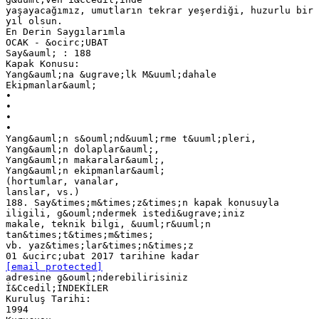
yaşayacağımız, umutların tekrar yeşerdiği, huzurlu bir
yıl olsun.
En Derin Saygılarımla
OCAK - &ocirc;UBAT
Say&auml; : 188
Kapak Konusu:
Yang&auml;na &ugrave;lk M&uuml;dahale
Ekipmanlar&auml;
•
•
•
•
Yang&auml;n s&ouml;nd&uuml;rme t&uuml;pleri,
Yang&auml;n dolaplar&auml;,
Yang&auml;n makaralar&auml;,
Yang&auml;n ekipmanlar&auml;
(hortumlar, vanalar,
lanslar, vs.)
188. Say&times;m&times;z&times;n kapak konusuyla
iligili, g&ouml;ndermek istedi&ugrave;iniz
makale, teknik bilgi, &uuml;r&uuml;n
tan&times;t&times;m&times;
vb. yaz&times;lar&times;n&times;z
[email protected]
adresine g&ouml;nderebilirisiniz
İ&Ccedil;İNDEKİLER
Kuruluş Tarihi:
1994