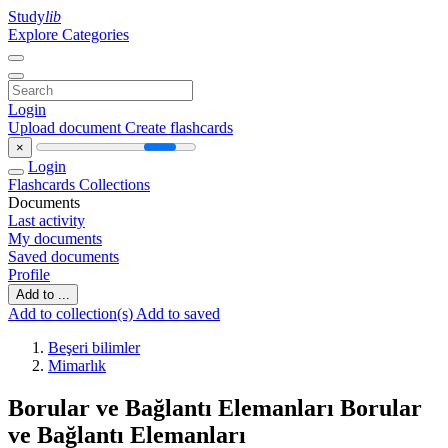
Study
lib
Explore Categories
Login
Upload document
Create flashcards
×
Login
Flashcards
Collections
Documents
Last activity
My documents
Saved documents
Profile
Add to ...
Add to collection(s)
Add to saved
Beşeri bilimler
Mimarlık
Borular ve Bağlantı Elemanları Borular
ve Bağlantı Elemanları