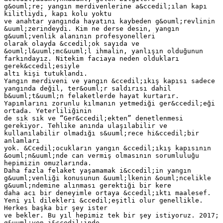
g&ouml;re; yangın merdivenlerine a&ccedil;ılan kapı
kilitliydi, kapı kolu yoktu
ve anahtar yangında hayatını kaybeden g&ouml;revlinin
&uuml;zerindeydi. Kim ne derse desin, yangın
g&uuml;venlik alanının profesyonelleri
olarak olayda &ccedil;ok sayıda ve
&ouml;l&uuml;mc&uuml;l ihmalin, yanlışın olduğunun
farkındayız. Nitekim faciaya neden oldukları
gerek&ccedil;esiyle
altı kişi tutuklandı.
Yangın merdiveni ve yangın &ccedil;ıkış kapısı sadece
yangında değil, ter&ouml;r saldırısı dahil
b&uuml;t&uuml;n felaketlerde hayat kurtarır.
Yapımlarını zorunlu kılmanın yetmediği ger&ccedil;eği
ortada. Yeterliliğinin
de sık sık ve “Ger&ccedil;ekten” denetlenmesi
gerekiyor. Tehlike anında ulaşılabilir ve
kullanılabilir olmadığı s&uuml;rece hi&ccedil;bir
anlamları
yok. &Ccedil;ocukların yangın &ccedil;ıkış kapısının
&ouml;n&uuml;nde can vermiş olmasının sorumluluğu
hepimizin omuzlarında.
Daha fazla felaket yaşamamak i&ccedil;in yangın
g&uuml;venliği konusunun &uuml;lkenin &ouml;ncelikle
g&uuml;ndemine alınması gerektiği bir kere
daha acı bir deneyimle ortaya &ccedil;ıktı maalesef.
Yeni yıl dilekleri &ccedil;eşitli olur genellikle.
Herkes başka bir şey ister
ve bekler. Bu yıl hepimiz tek bir şey istiyoruz. 2017;
g&uuml;ven i&ccedil;inde