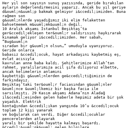
Her yıl son sayının sunuş yazısında, geride bırakılan
ayların değerlendirmesini yaparız. Ancak bu yıl geriye
d&ouml;n&uuml;p bakmak gelmiyor i&ccedil;imizden. Buna
rağmen son
g&uuml;nlerde yaşadığımız iki elim felaketten
bahsetmemek m&uuml;mk&uuml;n değil.
10 Aralık akşamı İstanbul Beşiktaş’ta
ger&ccedil;ekleşen ter&ouml;r saldırısını haykırarak
kınamak geliyor i&ccedil;imizden. Her sabah,
“Bug&uuml;n
sıradan bir g&uuml;n olsun…” umuduyla uyanıyoruz.
Geride onlarca
babasız &ccedil;ocuk, hayat arkadaşını kaybetmiş eş,
evlat acısıyla
kavrulan anne baba kaldı. Şehitlerimize Allah’tan
rahmet, yaralılarımıza acil şifa diliyoruz elbette,
ancak kelimelerin anlamını
kaybettiği g&uuml;nlerden ge&ccedil;tiğimizin de
farkındayız.
Beşiktaş’taki ter&ouml;r faciasından g&uuml;nler
&ouml;nce &uuml;lkemiz bir başka facia ile
sarsılmıştı. 29 Kasım akşamı Adana’nın Aladağ
il&ccedil;esinden gelen haberle hepimiz adeta bir şok
yaşadık. Elektrik
kontağından &ccedil;ıkan yangında 10’u &ccedil;ocuk
toplam 12 kişi yanarak
ve boğularak can verdi. Diğer &ccedil;ocuklar
pencerelerden atlayarak
yaralı bir şekilde hayatta kalmayı başardı.
&Ccedil;&uuml;nk&uuml; gelen bilgilere