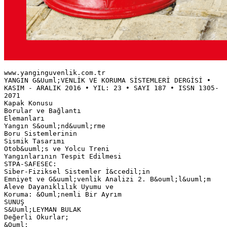
www.yanginguvenlik.com.tr
YANGIN G&Uuml;VENLİK VE KORUMA SİSTEMLERİ DERGİSİ •
KASIM - ARALIK 2016 • YIL: 23 • SAYI 187 • ISSN 1305-
2071
Kapak Konusu
Borular ve Bağlantı
Elemanları
Yangın S&ouml;nd&uuml;rme
Boru Sistemlerinin
Sismik Tasarımı
Otob&uuml;s ve Yolcu Treni
Yangınlarının Tespit Edilmesi
STPA-SAFESEC:
Siber-Fiziksel Sistemler İ&ccedil;in
Emniyet ve G&uuml;venlik Analizi 2. B&ouml;l&uuml;m
Aleve Dayanıklılık Uyumu ve
Koruma: &Ouml;nemli Bir Ayrım
SUNUŞ
S&Uuml;LEYMAN BULAK
Değerli Okurlar;
&Ouml;