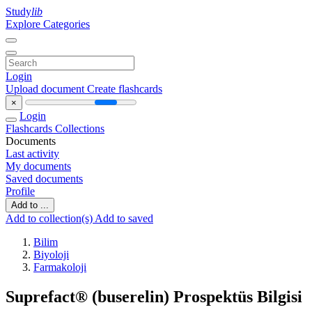
Study
lib
Explore Categories
Login
Upload document
Create flashcards
×
Login
Flashcards
Collections
Documents
Last activity
My documents
Saved documents
Profile
Add to ...
Add to collection(s)
Add to saved
Bilim
Biyoloji
Farmakoloji
Suprefact® (buserelin) Prospektüs Bilgisi