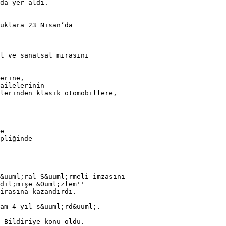
da yer aldı.
uklara 23 Nisan’da
l ve sanatsal mirasını
erine,
ailelerinin
lerinden klasik otomobillere,
e
pliğinde
&uuml;ral S&uuml;rmeli imzasını
dil;mişe &Ouml;zlem''
irasına kazandırdı.
am 4 yıl s&uuml;rd&uuml;.
 Bildiriye konu oldu.