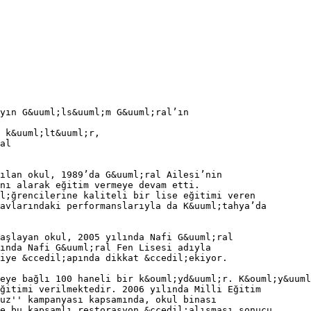
ayın G&uuml;ls&uuml;m G&uuml;ral’ın
 k&uuml;lt&uuml;r,
al
ılan okul, 1989’da G&uuml;ral Ailesi’nin
nı alarak eğitim vermeye devam etti.
l;ğrencilerine kaliteli bir lise eğitimi veren
avlarındaki performanslarıyla da K&uuml;tahya’da
aşlayan okul, 2005 yılında Nafi G&uuml;ral
ında Nafi G&uuml;ral Fen Lisesi adıyla
iye &ccedil;apında dikkat &ccedil;ekiyor.
eye bağlı 100 haneli bir k&ouml;yd&uuml;r. K&ouml;y&uuml
ğitimi verilmektedir. 2006 yılında Milli Eğitim
uz'' kampanyası kapsamında, okul binası
e bu kapsamlı restorasyon &ccedil;alışması sonucu