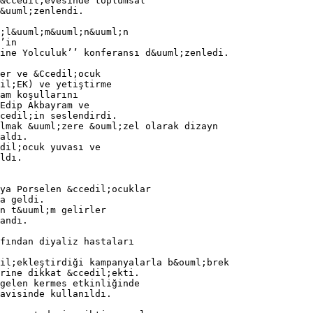
&ccedil;evesinde toplumsal
&uuml;zenlendi.
;l&uuml;m&uuml;n&uuml;n
’in
ine Yolculuk’’ konferansı d&uuml;zenledi.
er ve &Ccedil;ocuk
dil;EK) ve yetiştirme
am koşullarını
Edip Akbayram ve
cedil;in seslendirdi.
lmak &uuml;zere &ouml;zel olarak dizayn
aldı.
dil;ocuk yuvası ve
ldı.
ya Porselen &ccedil;ocuklar
a geldi.
n t&uuml;m gelirler
andı.
fından diyaliz hastaları
il;ekleştirdiği kampanyalarla b&ouml;brek
rine dikkat &ccedil;ekti.
gelen kermes etkinliğinde
davisinde kullanıldı.