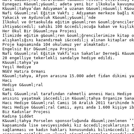
Eynegazi K&ouml;y&uuml; adeta yeni bir ilkokula kavuşmu
K&uuml;tahya’dan Adıyaman’a uzanan G&ouml;n&uuml;l K&ou
Nafi G&uuml;ral Eğitim Vakfı ; Adıyaman merkeze bağlı K
Yakacık ve Aydınoluk K&ouml;y&uuml;’nde
İlkokul ve Ortaokulda eğitim g&ouml;ren &ouml;ğrenciler
ihtiya&ccedil; sahibi 100 &ccedil;ocuğa kaban ve kışlık
Her Okul Bir D&uuml;nya Projesi
İlimizde eğitim g&ouml;ren &ouml;ğrencilerimize kitap o
alışkanlığını kazandırmak i&ccedil;i alınan kitaplar ok
Proje kapsamında 104 okulumuz yer almaktadır.
Engelsiz Bir D&uuml;nya Projesi
Nafi G&uuml;ral Eğitim Vakfı’nın Sakatlar Derneği K&uum
28 engelliye tekerlekli sandalye hediye edildi.
K&uuml;tahya’ya
Yeşil Hediye
NGEV Hatıra Ormanı
K&uuml;tahya, Afyon arasına 15.000 adet fidan dikimi ya
Hacı
Hediye G&uuml;ral
Camii
Nafi G&uuml;ral tarafından rahmetli annesi Hacı Hediye 
anısını yaşatmak i&ccedil;in K&uuml;tahya Organize Sana
Hacı Hediye G&uuml;ral Camii 16 Aralık 2011 tarihinde h
Hacı Hediye G&uuml;ral Camii, aynı anda 1.600 kişiye ib
Biz Kadınlar Projesi
Kadına Şiddet
K&uuml;tahya Porselen sponsorluğunda d&uuml;zenlenen ‘‘
kapsamında lise seviyesindeki kız &ccedil;ocuklarının t
sağlanması ve kadın hakları konusundaki bilin&ccedil; d