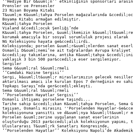
‘‘Hediye Bir G&uuml;n’’ etkinliğinin sponsorları arasın
Prensler ve Prensesler
23 Nisan Boyama Kitabı
T&uuml;m K&uuml;tahya Porselen mağazalarında &ccedil;oc
Boyama Kitabı armağan edilmiştir.
K&uuml;tahya Porselen
Vialand &Ccedil;ocuk Şenliği’nde
K&uuml;tahya Porselen, &uuml;lkemizin k&uuml;lt&uuml;re
korumak amacıyla bir sosyal sorumluluk projesi olarak
NG Koleksiyonu hayata ge&ccedil;irdi.
Koleksiyonda; porselen &uuml;r&uuml;nlerden sanat eserl
Osmanlı D&ouml;nemi’ne ait tuğralardan Avrupa kraliyet 
&ccedil;ay takımlarına, antika K&uuml;tahya &ccedil;ini
yaklaşık 3 bin 500 par&ccedil;a eser sergileniyor.
Sergiler
Sema G&uuml;ral S&uuml;rmeli
‘‘Camdaki Hazine Sergisi’’
Sergi, k&uuml;lt&uuml;r miraslarımızın gelecek nesiller
aktarılması amacı ile kurulan Epos 7 derneğinin ev sahi
Topkapı Sarayı’nda ger&ccedil;ekleşti.
Sema G&uuml;ral S&uuml;rmeli
‘‘Porselenden Hayatlar Sergisi’’
Osmanlı ihtişamı porselene taşındı...
Tarihe sahip &ccedil;ıkan K&uuml;tahya Porselen, Sema G
taşıyan, Osmanlı mirasını ''Porselenden Hayatlar-Ge&cce
koleksiyonuna yansıttı ve d&uuml;nya k&uuml;lt&uuml;r m
Porselen &uuml;zerine uygulanan sanat eserlerinin
oluşturduğu 2013 par&ccedil;alık koleksiyonun yapımı, t
Uluslararası T&uuml;rk Sanatları Kongresinde,
‘‘Porselenden Hayatlar’’ Koleksiyonu Napoli’de Akademik