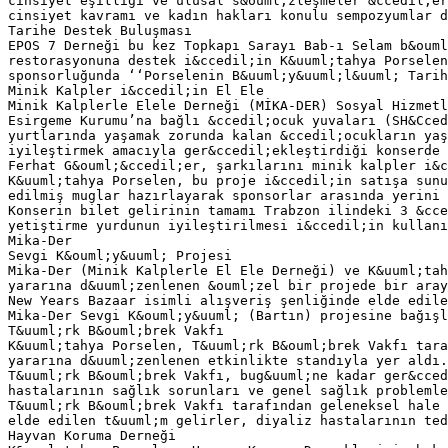
cinsiyet eşitliği ve ulusal s&ouml;zleşmeler &ccedil;er
cinsiyet kavramı ve kadın hakları konulu sempozyumlar d
Tarihe Destek Buluşması
EPOS 7 Derneği bu kez Topkapı Sarayı Bab-ı Selam b&ouml
restorasyonuna destek i&ccedil;in K&uuml;tahya Porselen
sponsorluğunda ‘‘Porselenin B&uuml;y&uuml;l&uuml; Tarih
Minik Kalpler i&ccedil;in El Ele
Minik Kalplerle Elele Derneği (MİKA-DER) Sosyal Hizmetl
Esirgeme Kurumu’na bağlı &ccedil;ocuk yuvaları (SH&Cce
yurtlarında yaşamak zorunda kalan &ccedil;ocukların yaş
iyileştirmek amacıyla ger&ccedil;ekleştirdiği konserde 
Ferhat G&ouml;&ccedil;er, şarkılarını minik kalpler i&c
K&uuml;tahya Porselen, bu proje i&ccedil;in satışa sunu
edilmiş muglar hazırlayarak sponsorlar arasında yerini 
Konserin bilet gelirinin tamamı Trabzon ilindeki 3 &cce
yetiştirme yurdunun iyileştirilmesi i&ccedil;in kullanı
Mika-Der
Sevgi K&ouml;y&uuml; Projesi
Mika-Der (Minik Kalplerle El Ele Derneği) ve K&uuml;tah
yararına d&uuml;zenlenen &ouml;zel bir projede bir aray
New Years Bazaar isimli alışveriş şenliğinde elde edile
Mika-Der Sevgi K&ouml;y&uuml; (Bartın) projesine bağışl
T&uuml;rk B&ouml;brek Vakfı
K&uuml;tahya Porselen, T&uuml;rk B&ouml;brek Vakfı tara
yararına d&uuml;zenlenen etkinlikte standıyla yer aldı.
T&uuml;rk B&ouml;brek Vakfı, bug&uuml;ne kadar ger&cced
hastalarının sağlık sorunları ve genel sağlık problemle
T&uuml;rk B&ouml;brek Vakfı tarafından geleneksel hale 
elde edilen t&uuml;m gelirler, diyaliz hastalarının te
Hayvan Koruma Derneği