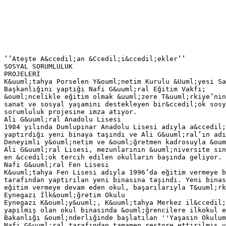
’’Ateşte A&ccedil;an &Ccedil;i&ccedil;ekler’’
SOSYAL SORUMLULUK
PROJELERİ
K&uuml;tahya Porselen Y&ouml;netim Kurulu &Uuml;yesi S
Başkanlığını yaptığı Nafi G&uuml;ral Eğitim Vakfı;
&ouml;ncelikle eğitim olmak &uuml;zere T&uuml;rkiye’nin
sanat ve sosyal yaşamını destekleyen bir&ccedil;ok sosy
sorumluluk projesine imza atıyor.
Ali G&uuml;ral Anadolu Lisesi
1984 yılında Dumlupınar Anadolu Lisesi adıyla a&ccedil;
yaptırdığı yeni binaya taşındı ve Ali G&uuml;ral’ın adı
Deneyimli y&ouml;netim ve &ouml;ğretmen kadrosuyla &oum
Ali G&uuml;ral Lisesi, mezunlarının &uuml;niversite sın
en &ccedil;ok tercih edilen okulların başında geliyor.
Nafi G&uuml;ral Fen Lisesi
K&uuml;tahya Fen Lisesi adıyla 1996’da eğitim vermeye b
tarafından yaptırılan yeni binasına taşındı. Yeni binas
eğitim vermeye devam eden okul, başarılarıyla T&uuml;rk
Eynegazi İlk&ouml;ğretim Okulu
Eynegazi K&ouml;y&uuml;, K&uuml;tahya Merkez il&ccedil;
yapılmış olan okul binasında &ouml;ğrencilere ilkokul e
Bakanlığı &ouml;nderliğinde başlatılan ''Yaşasın Okulum
Nafi G&uuml;ral tarafından tamamen restore ettirilmiş v