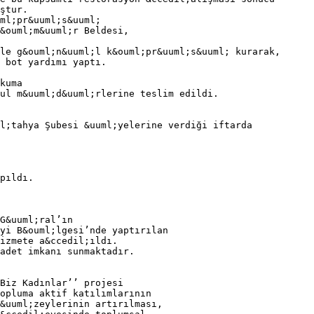
ştur.
ml;pr&uuml;s&uuml;
&ouml;m&uuml;r Beldesi,
le g&ouml;n&uuml;l k&ouml;pr&uuml;s&uuml; kurarak,
 bot yardımı yaptı.
kuma
ul m&uuml;d&uuml;rlerine teslim edildi.
l;tahya Şubesi &uuml;yelerine verdiği iftarda
pıldı.
G&uuml;ral’ın
yi B&ouml;lgesi’nde yaptırılan
izmete a&ccedil;ıldı.
adet imkanı sunmaktadır.
Biz Kadınlar’’ projesi
opluma aktif katılımlarının
&uuml;zeylerinin artırılması,