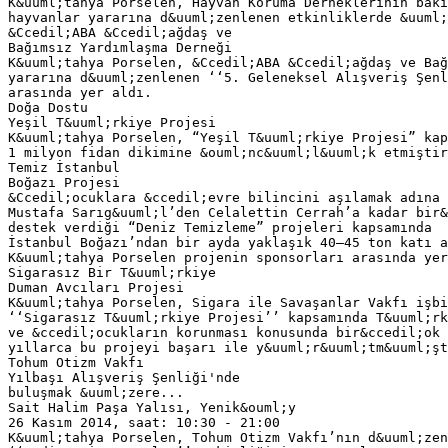
K&uuml;tahya Porselen, Hayvan Koruma Derneklerinin bakı
hayvanlar yararına d&uuml;zenlenen etkinliklerde &uuml;
&Ccedil;ABA &Ccedil;ağdaş ve
Bağımsız Yardımlaşma Derneği
K&uuml;tahya Porselen, &Ccedil;ABA &Ccedil;ağdaş ve Bağ
yararına d&uuml;zenlenen ‘‘5. Geleneksel Alışveriş Şen
arasında yer aldı.
Doğa Dostu
Yeşil T&uuml;rkiye Projesi
K&uuml;tahya Porselen, “Yeşil T&uuml;rkiye Projesi” kap
1 milyon fidan dikimine &ouml;nc&uuml;l&uuml;k etmiştir
Temiz İstanbul
Boğazı Projesi
&Ccedil;ocuklara &ccedil;evre bilincini aşılamak adına 
Mustafa Sarıg&uuml;l’den Celalettin Cerrah’a kadar bir&
destek verdiği “Deniz Temizleme” projeleri kapsamında
İstanbul Boğazı’ndan bir ayda yaklaşık 40–45 ton katı a
K&uuml;tahya Porselen projenin sponsorları arasında yer
Sigarasız Bir T&uuml;rkiye
Duman Avcıları Projesi
K&uuml;tahya Porselen, Sigara ile Savaşanlar Vakfı işbi
‘‘Sigarasız T&uuml;rkiye Projesi’’ kapsamında T&uuml;rk
ve &ccedil;ocukların korunması konusunda bir&ccedil;ok 
yıllarca bu projeyi başarı ile y&uuml;r&uuml;tm&uuml;şt
Tohum Otizm Vakfı
Yılbaşı Alışveriş Şenliği'nde
buluşmak &uuml;zere...
Sait Halim Paşa Yalısı, Yenik&ouml;y
26 Kasım 2014, saat: 10:30 - 21:00
K&uuml;tahya Porselen, Tohum Otizm Vakfı’nın d&uuml;zen