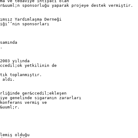
ma ve tedaviye ihtiyacı olan
r&uuml;n sponsorluğu yaparak projeye destek vermiştir.
ımsız Yardımlaşma Derneği
liği’’nin sponsorları
samında
.
2003 yılında
ccedil;ok yetkilinin de
tık toplanmıştır.
 aldı.
rliğinde ger&ccedil;ekleşen
iye genelinde sigaranın zararları
konferans vermiş ve
&uuml;r.
lemiş olduğu