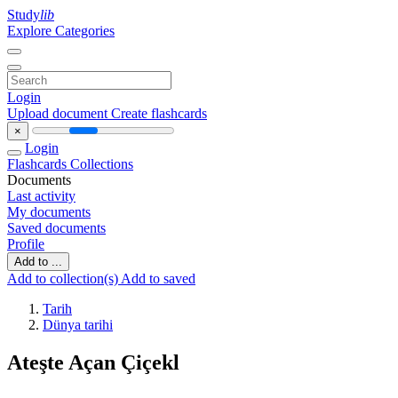
Study
lib
Explore Categories
Login
Upload document
Create flashcards
×
Login
Flashcards
Collections
Documents
Last activity
My documents
Saved documents
Profile
Add to ...
Add to collection(s)
Add to saved
Tarih
Dünya tarihi
Ateşte Açan Çiçekl