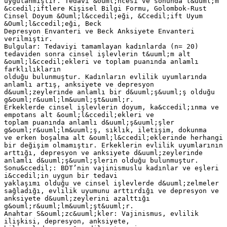
uygulanmıştır. Tedavi &ouml;ncesi ve sonunda t&uuml;m
&ccedil;iftlere Kişisel Bilgi Formu, Golombok-Rust
Cinsel Doyum &Ouml;l&ccedil;eği, &Ccedil;ift Uyum
&Ouml;l&ccedil;eği, Beck
Depresyon Envanteri ve Beck Anksiyete Envanteri
verilmiştir.
Bulgular: Tedaviyi tamamlayan kadınlarda (n= 20)
tedaviden sonra cinsel işlevlerin t&uuml;m alt
&ouml;l&ccedil;ekleri ve toplam puanında anlamlı
farklılıkların
olduğu bulunmuştur. Kadınların evlilik uyumlarında
anlamlı artış, anksiyete ve depresyon
d&uuml;zeylerinde anlamlı bir d&uuml;ş&uuml;ş olduğu
g&ouml;r&uuml;lm&uuml;şt&uuml;r.
Erkeklerde cinsel işlevlerin doyum, ka&ccedil;ınma ve
empotans alt &ouml;l&ccedil;ekleri ve
toplam puanında anlamlı d&uuml;ş&uuml;şler
g&ouml;r&uuml;lm&uuml;ş, sıklık, iletişim, dokunma
ve erken boşalma alt &ouml;l&ccedil;eklerinde herhangi
bir değişim olmamıştır. Erkeklerin evlilik uyumlarının
arttığı, depresyon ve anksiyete d&uuml;zeylerinde
anlamlı d&uuml;ş&uuml;şlerin olduğu bulunmuştur.
Sonu&ccedil;: BDT’nin vajinismuslu kadınlar ve eşleri
i&ccedil;in uygun bir tedavi
yaklaşımı olduğu ve cinsel işlevlerde d&uuml;zelmeler
sağladığı, evlilik uyumunu arttırdığı ve depresyon ve
anksiyete d&uuml;zeylerini azalttığı
g&ouml;r&uuml;lm&uuml;şt&uuml;r.
Anahtar S&ouml;zc&uuml;kler: Vajinismus, evlilik
ilişkisi, depresyon, anksiyete,