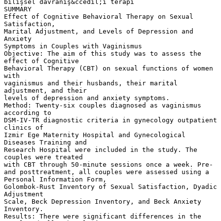
bilişsel davranış&ccedil;ı terapi
SUMMARY
Effect of Cognitive Behavioral Therapy on Sexual
Satisfaction,
Marital Adjustment, and Levels of Depression and
Anxiety
Symptoms in Couples with Vaginismus
Objective: The aim of this study was to assess the
effect of Cognitive
Behavioral Therapy (CBT) on sexual functions of women
with
vaginismus and their husbands, their marital
adjustment, and their
levels of depression and anxiety symptoms.
Method: Twenty-six couples diagnosed as vaginismus
according to
DSM-IV-TR diagnostic criteria in gynecology outpatient
clinics of
Izmir Ege Maternity Hospital and Gynecological
Diseases Training and
Research Hospital were included in the study. The
couples were treated
with CBT through 50-minute sessions once a week. Pre-
and posttreatment, all couples were assessed using a
Personal Information Form,
Golombok-Rust Inventory of Sexual Satisfaction, Dyadic
Adjustment
Scale, Beck Depression Inventory, and Beck Anxiety
Inventory.
Results: There were significant differences in the