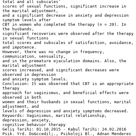
total and all subscales’
scores of sexual functions, significant increase in
the marital adjustment,
and a significant decrease in anxiety and depression
symptom levels after
CBT in women who completed the therapy (n = 20). In
the husbands,
significant recoveries were observed after the therapy
in sexual functions
total scores and subscales of satisfaction, avoidance,
and impotence.
However, there was no change in frequency,
communication, sensuality,
and in the premature ejaculation domains. Also, the
marital adjustment
scores increased, and significant decreases were
observed in depression
and anxiety symptom levels.
Conclusion: It was observed that CBT is an appropriate
therapy
approach for vaginismus, and beneficial effects were
observed in both
women and their husbands in sexual functions, marital
adjustment, and
levels of depression and anxiety symptoms decreased.
Keywords: Vaginismus, marital relationship,
depression, anxiety,
cognitive behavior therapy
Geliş Tarihi: 01.10.2015 - Kabul Tarihi: 24.02.2016
Psik. Yrd. Do&ccedil;., Psikoloji Bl., Adnan Menderes