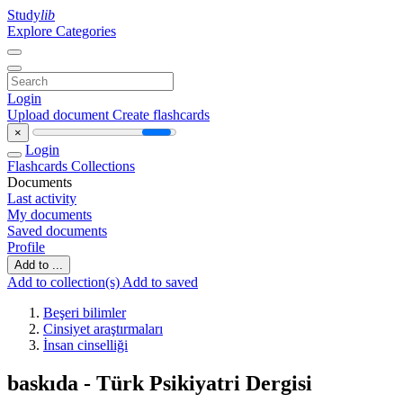
Study
lib
Explore Categories
Login
Upload document
Create flashcards
×
Login
Flashcards
Collections
Documents
Last activity
My documents
Saved documents
Profile
Add to ...
Add to collection(s)
Add to saved
Beşeri bilimler
Cinsiyet araştırmaları
İnsan cinselliği
baskıda - Türk Psikiyatri Dergisi