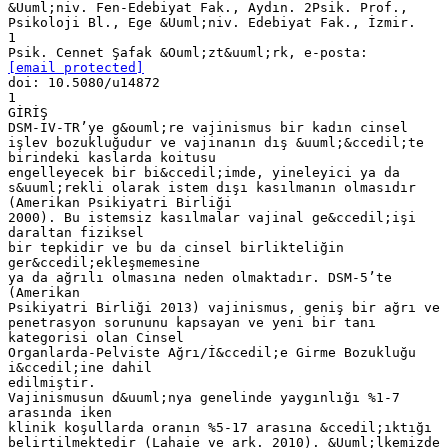
&Uuml;niv. Fen-Edebiyat Fak., Aydın. 2Psik. Prof.,
Psikoloji Bl., Ege &Uuml;niv. Edebiyat Fak., İzmir.
1
Psik. Cennet Şafak &Ouml;zt&uuml;rk, e-posta:
[email protected]