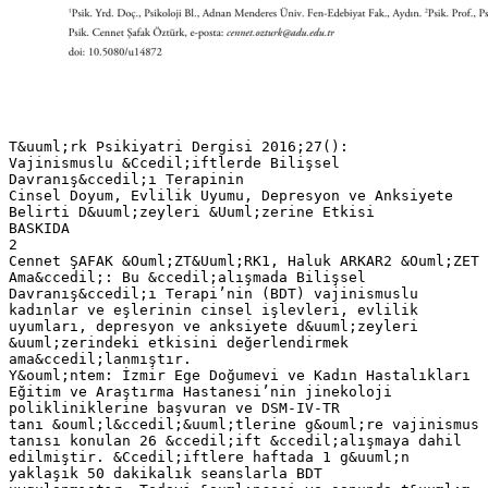
T&uuml;rk Psikiyatri Dergisi 2016;27():
Vajinismuslu &Ccedil;iftlerde Bilişsel
Davranış&ccedil;ı Terapinin
Cinsel Doyum, Evlilik Uyumu, Depresyon ve Anksiyete
Belirti D&uuml;zeyleri &Uuml;zerine Etkisi
BASKIDA
2
Cennet ŞAFAK &Ouml;ZT&Uuml;RK1, Haluk ARKAR2 &Ouml;ZET
Ama&ccedil;: Bu &ccedil;alışmada Bilişsel
Davranış&ccedil;ı Terapi’nin (BDT) vajinismuslu
kadınlar ve eşlerinin cinsel işlevleri, evlilik
uyumları, depresyon ve anksiyete d&uuml;zeyleri
&uuml;zerindeki etkisini değerlendirmek
ama&ccedil;lanmıştır.
Y&ouml;ntem: İzmir Ege Doğumevi ve Kadın Hastalıkları
Eğitim ve Araştırma Hastanesi’nin jinekoloji
polikliniklerine başvuran ve DSM-IV-TR
tanı &ouml;l&ccedil;&uuml;tlerine g&ouml;re vajinismus
tanısı konulan 26 &ccedil;ift &ccedil;alışmaya dahil
edilmiştir. &Ccedil;iftlere haftada 1 g&uuml;n
yaklaşık 50 dakikalık seanslarla BDT