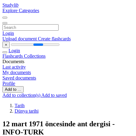
Study
lib
Explore Categories
Login
Upload document
Create flashcards
×
Login
Flashcards
Collections
Documents
Last activity
My documents
Saved documents
Profile
Add to ...
Add to collection(s)
Add to saved
Tarih
Dünya tarihi
12 mart 1971 öncesinde ant dergisi -
INFO-TURK