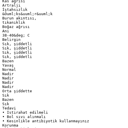
Kas ağrısı
Artralji
İştahsızlık
&Ouml;ks&uuml;r&uuml;k
Burun akıntısı,
tıkanıklık
Boğaz ağrısı
Ani
38-40&deg; C
Belirgin
Sık, şiddetli
Sık, şiddetli
Sık, şiddetli
Sık, şiddetli
Bazen
Yavaş
Normal
Nadir
Nadir
Nadir
Nadir
Orta şiddette
Sık
Bazen
Sık
Tedavi
• İstirahat edilmeli
• Bol sıvı alınmalı
• Kesinlikle antibiyotik kullanmayınız
Korunma