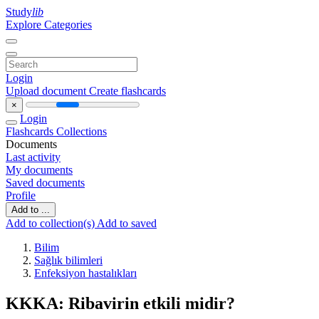
Study
lib
Explore Categories
Login
Upload document
Create flashcards
×
Login
Flashcards
Collections
Documents
Last activity
My documents
Saved documents
Profile
Add to ...
Add to collection(s)
Add to saved
Bilim
Sağlık bilimleri
Enfeksiyon hastalıkları
KKKA: Ribavirin etkili midir?