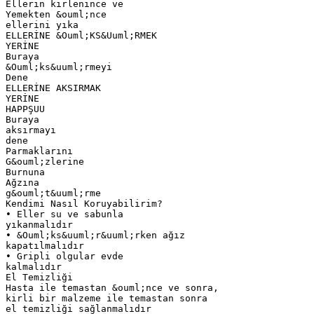
Ellerin kirlenince ve
Yemekten &ouml;nce
ellerini yıka
ELLERİNE &Ouml;KS&Uuml;RMEK
YERİNE
Buraya
&Ouml;ks&uuml;rmeyi
Dene
ELLERİNE AKSIRMAK
YERİNE
HAPPŞUU
Buraya
aksırmayı
dene
Parmaklarını
G&ouml;zlerine
Burnuna
Ağzına
g&ouml;t&uuml;rme
Kendimi Nasıl Koruyabilirim?
• Eller su ve sabunla
yıkanmalıdır
• &Ouml;ks&uuml;r&uuml;rken ağız
kapatılmalıdır
• Gripli olgular evde
kalmalıdır
El Temizliği
Hasta ile temastan &ouml;nce ve sonra,
kirli bir malzeme ile temastan sonra