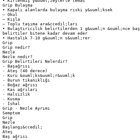
• Kirlenmiş y&uuml;zeylerle temas
Grip Bulaşma
• Kapalı alanlarda bulaşma riski y&uuml;ksek
– Okul
– Kışla
– Toplu taşıma ara&ccedil;ları
• Bulaştırıcılık belirtilerden 1 g&uuml;n &ouml;nce baş
belirtiler bitene kadar devam eder
• Hastalık 7-10 g&uuml;n s&uuml;rer
Grip
Grip nedir?
Nezle
Nezle nedir?
Grip Belirtileri Nelerdir?
- Başağrısı
- Ateş (40 derece)
- Kuru &ouml;ks&uuml;r&uuml;k
- Burun tıkanıklığı
- Boğaz ağrısı
- Kas ağrıları
- Halsizlik
- Kusma
- İshal
Grip - Nezle Ayrımı
Semptom
Grip
Nezle
Başlangı&ccedil;
Ateş
Baş ağrısı