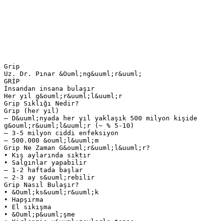
Grip
Uz. Dr. Pınar &Ouml;ng&uuml;r&uuml;
GRİP
İnsandan insana bulaşır
Her yıl g&ouml;r&uuml;l&uuml;r
Grip Sıklığı Nedir?
Grip (her yıl)
– D&uuml;nyada her yıl yaklaşık 500 milyon kişide
g&ouml;r&uuml;l&uuml;r (~ % 5-10)
– 3-5 milyon ciddi enfeksiyon
– 500.000 &ouml;l&uuml;m
Grip Ne Zaman G&ouml;r&uuml;l&uuml;r?
• Kış aylarında sıktır
• Salgınlar yapabilir
– 1-2 haftada başlar
– 2-3 ay s&uuml;rebilir
Grip Nasıl Bulaşır?
• &Ouml;ks&uuml;r&uuml;k
• Hapşırma
• El sıkışma
• &Ouml;p&uuml;şme