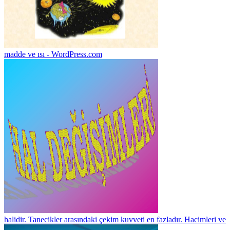
madde ve ısı - WordPress.com
halidir. Tanecikler arasındaki çekim kuvveti en fazladır. Hacimleri ve