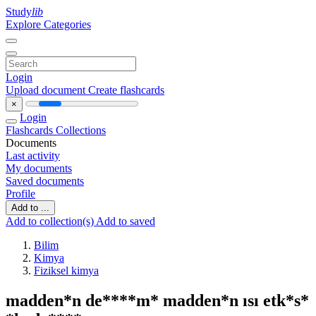
Study
lib
Explore Categories
Login
Upload document
Create flashcards
×
Login
Flashcards
Collections
Documents
Last activity
My documents
Saved documents
Profile
Add to ...
Add to collection(s)
Add to saved
Bilim
Kimya
Fiziksel kimya
madden*n de****m* madden*n ısı etk*s*