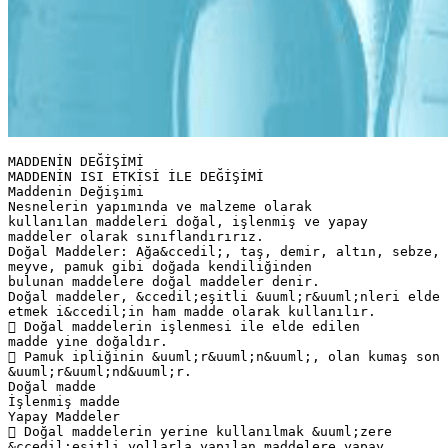
MADDENİN DEĞİŞİMİ
MADDENİN ISI ETKİSİ İLE DEĞİŞİMİ
Maddenin Değişimi
Nesnelerin yapımında ve malzeme olarak
kullanılan maddeleri doğal, işlenmiş ve yapay
maddeler olarak sınıflandırırız.
Doğal Maddeler: Ağa&ccedil;, taş, demir, altın, sebze,
meyve, pamuk gibi doğada kendiliğinden
bulunan maddelere doğal maddeler denir.
Doğal maddeler, &ccedil;eşitli &uuml;r&uuml;nleri elde
etmek i&ccedil;in ham madde olarak kullanılır.
 Doğal maddelerin işlenmesi ile elde edilen
madde yine doğaldır.
 Pamuk ipliğinin &uuml;r&uuml;n&uuml;, olan kumaş son
&uuml;r&uuml;nd&uuml;r.
Doğal madde
İşlenmiş madde
Yapay Maddeler
 Doğal maddelerin yerine kullanılmak &uuml;zere
&ccedil;eşitli yollarla yapılan maddelere yapay