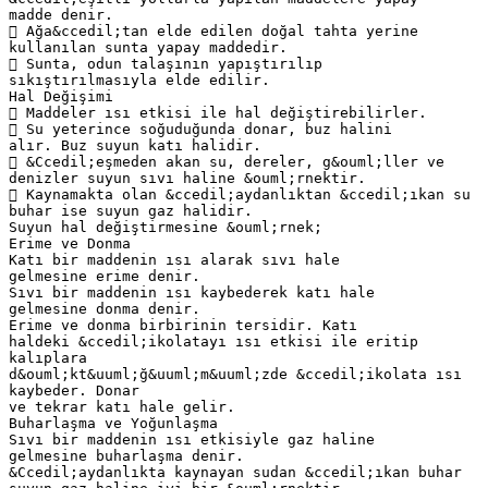
madde denir.
 Ağa&ccedil;tan elde edilen doğal tahta yerine
kullanılan sunta yapay maddedir.
 Sunta, odun talaşının yapıştırılıp
sıkıştırılmasıyla elde edilir.
Hal Değişimi
 Maddeler ısı etkisi ile hal değiştirebilirler.
 Su yeterince soğuduğunda donar, buz halini
alır. Buz suyun katı halidir.
 &Ccedil;eşmeden akan su, dereler, g&ouml;ller ve
denizler suyun sıvı haline &ouml;rnektir.
 Kaynamakta olan &ccedil;aydanlıktan &ccedil;ıkan su
buhar ise suyun gaz halidir.
Suyun hal değiştirmesine &ouml;rnek;
Erime ve Donma
Katı bir maddenin ısı alarak sıvı hale
gelmesine erime denir.
Sıvı bir maddenin ısı kaybederek katı hale
gelmesine donma denir.
Erime ve donma birbirinin tersidir. Katı
haldeki &ccedil;ikolatayı ısı etkisi ile eritip
kalıplara
d&ouml;kt&uuml;ğ&uuml;m&uuml;zde &ccedil;ikolata ısı
kaybeder. Donar
ve tekrar katı hale gelir.
Buharlaşma ve Yoğunlaşma
Sıvı bir maddenin ısı etkisiyle gaz haline
gelmesine buharlaşma denir.
&Ccedil;aydanlıkta kaynayan sudan &ccedil;ıkan buhar