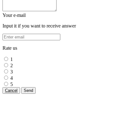
Your e-mail
Input it if you want to receive answer
Rate us
1
2
3
4
5
Cancel
Send