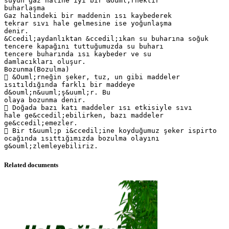
suyun gaz haline iyi bir &ouml;rnektir
buharlaşma
Gaz halindeki bir maddenin ısı kaybederek
tekrar sıvı hale gelmesine ise yoğunlaşma
denir.
&Ccedil;aydanlıktan &ccedil;ıkan su buharına soğuk
tencere kapağını tuttuğumuzda su buharı
tencere buharında ısı kaybeder ve su
damlacıkları oluşur.
Bozunma(Bozulma)
 &Ouml;rneğin şeker, tuz, un gibi maddeler
ısıtıldığında farklı bir maddeye
d&ouml;n&uuml;ş&uuml;r. Bu
olaya bozunma denir.
 Doğada bazı katı maddeler ısı etkisiyle sıvı
hale ge&ccedil;ebilirken, bazı maddeler
ge&ccedil;emezler.
 Bir t&uuml;p i&ccedil;ine koyduğumuz şeker ispirto
ocağında ısıttığımızda bozulma olayını
Related documents