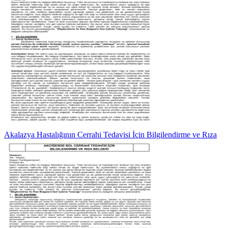
Akalazya Hastalığının Cerrahi Tedavisi İçin Bilgilendirme ve Rıza