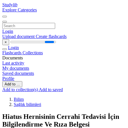
Study
lib
Explore Categories
Login
Upload document
Create flashcards
×
Login
Flashcards
Collections
Documents
Last activity
My documents
Saved documents
Profile
Add to ...
Add to collection(s)
Add to saved
Bilim
Sağlık bilimleri
Hiatus Hernisinin Cerrahi Tedavisi İçin
Bilgilendirme Ve Rıza Belgesi