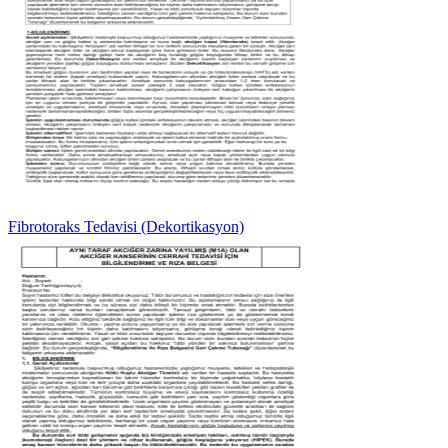
Fibrotoraks Tedavisi (Dekortikasyon)