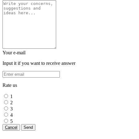
Your e-mail
Input it if you want to receive answer
Rate us
1
2
3
4
5
Cancel
Send