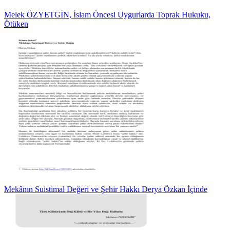
Melek ÖZYETGİN, İslam Öncesi Uygurlarda Toprak Hukuku,
Ötüken
Mekânın Suistimal Değeri ve Şehir Hakkı Derya Özkan İçinde