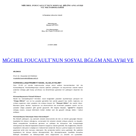
MĠCHEL FOUCAULT`NUN SOSYAL BĠLĠM ANLAYIġI VE