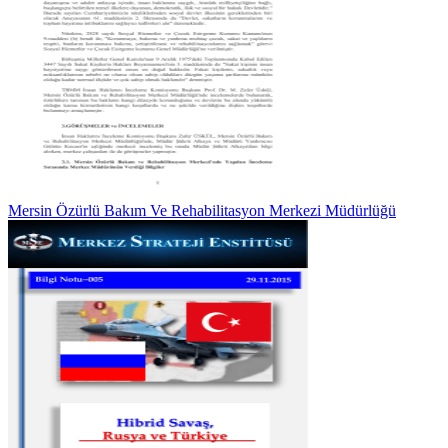
Mersin Özürlü Bakım Ve Rehabilitasyon Merkezi Müdürlüğü