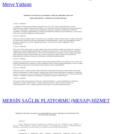
Merve Yıldırım
MERSİN SAĞLIK PLATFORMU (MESAP) HİZMET