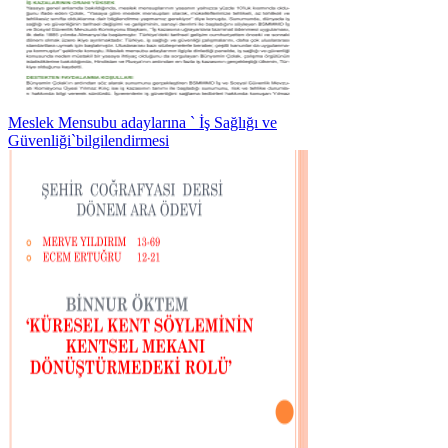
Meslek Mensubu adaylarına ` İş Sağlığı ve
Güvenliği`bilgilendirmesi