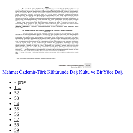
Mehmet Özdemir-Türk Kültüründe Dağ Kültü ve Bir Yüce Dağ
«
prev
1 ...
52
53
54
55
56
57
58
59