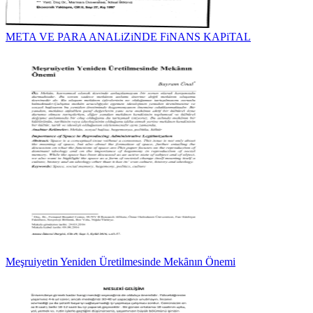
META VE PARA ANALiZiNDE FiNANS KAPiTAL
Meşruiyetin Yeniden Üretilmesinde Mekȃnın Önemi