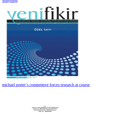
Sosyoloji
michael porter`s competıtıve forces research at course