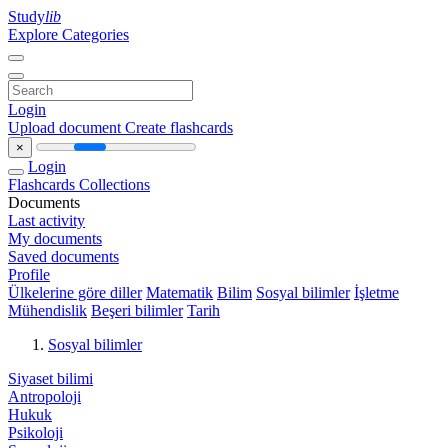
Study
lib
Explore Categories
Login
Upload document
Create flashcards
×
Login
Flashcards
Collections
Documents
Last activity
My documents
Saved documents
Profile
Ülkelerine göre diller
Matematik
Bilim
Sosyal bilimler
İşletme
Mühendislik
Beşeri bilimler
Tarih
Sosyal bilimler
Siyaset bilimi
Antropoloji
Hukuk
Psikoloji