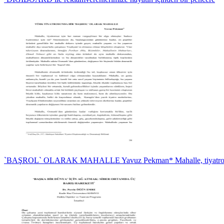
`BAŞROL` OLARAK MAHALLE Yavuz Pekman* Mahalle, tiyatr