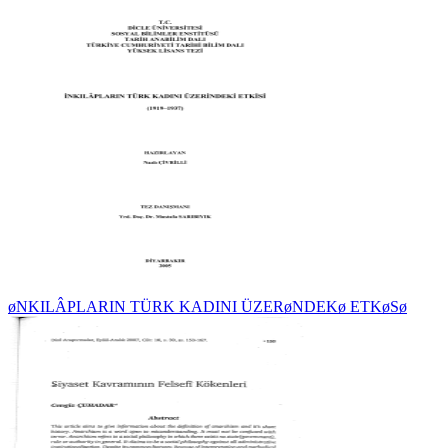
øNKILÂPLARIN TÜRK KADINI ÜZERøNDEKø ETKøSø