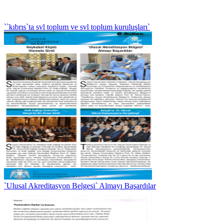
``kıbrıs`ta svl toplum ve svl toplum kuruluşları`
`Ulusal Akreditasyon Belgesi` Almayı Başardılar