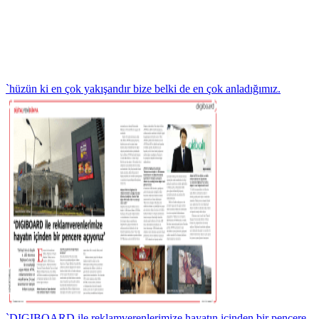
`hüzün ki en çok yakışandır bize belki de en çok anladığımız.
`DIGIBOARD ile reklamverenlerimize hayatın içinden bir pencere