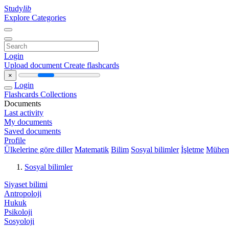
Study
lib
Explore Categories
Login
Upload document
Create flashcards
×
Login
Flashcards
Collections
Documents
Last activity
My documents
Saved documents
Profile
Ülkelerine göre diller
Matematik
Bilim
Sosyal bilimler
İşletme
Mühend
Sosyal bilimler
Siyaset bilimi
Antropoloji
Hukuk
Psikoloji
Sosyoloji