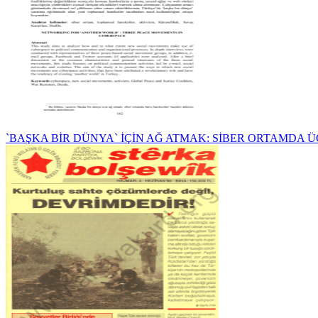
`BAŞKA BİR DÜNYA` İÇİN AĞ ATMAK: SİBER ORTAMDA Ü