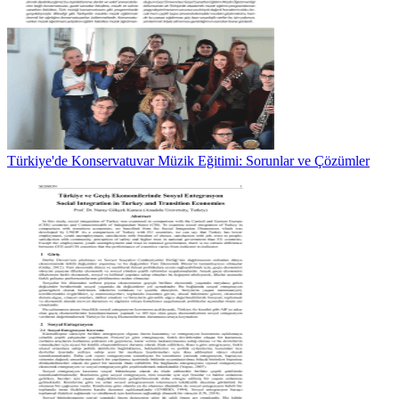
Türkiye'de Konservatuvar Müzik Eğitimi: Sorunlar ve Çözümler