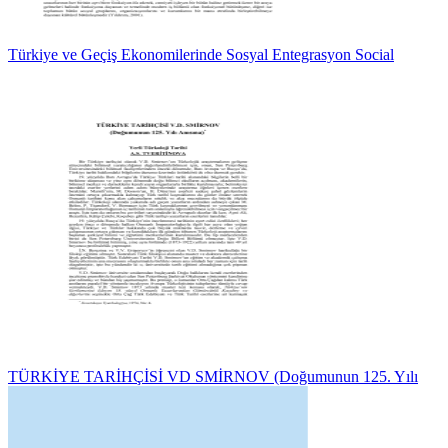
Türkiye ve Geçiş Ekonomilerinde Sosyal Entegrasyon Social
TÜRKİYE TARİHÇİSİ VD SMİRNOV (Doğumunun 125. Yılı