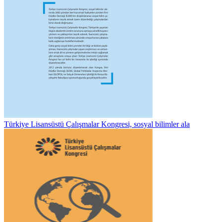
Türkiye Lisansüstü Çalışmalar Kongresi, sosyal bilimler ala