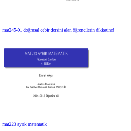
mat245-01 doğrusal cebir dersini alan öğrencilerin dikkatine!
mat223 ayrık matematik