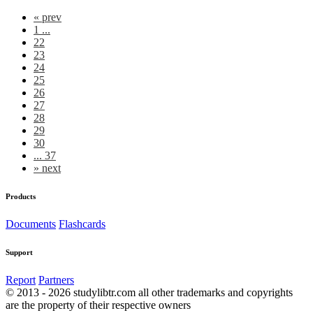
«
prev
1 ...
22
23
24
25
26
27
28
29
30
... 37
»
next
Products
Documents
Flashcards
Support
Report
Partners
© 2013 - 2026 studylibtr.com all other trademarks and copyrights
are the property of their respective owners