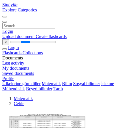
Study
lib
Explore Categories
Login
Upload document
Create flashcards
×
Login
Flashcards
Collections
Documents
Last activity
My documents
Saved documents
Profile
Ülkelerine göre diller
Matematik
Bilim
Sosyal bilimler
İşletme
Mühendislik
Beşeri bilimler
Tarih
Matematik
Cebir