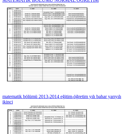
MATEMATİK BÖLÜMÜ NORMAL ÖĞRETİM
matematik bölümü 2013-2014 eğitim-öğretim yılı bahar yarıyılı
ikinci