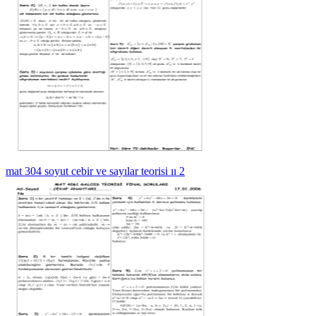
mat 304 soyut cebir ve sayılar teorisi ıı 2