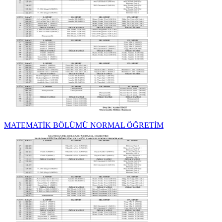
MATEMATİK BÖLÜMÜ NORMAL ÖĞRETİM