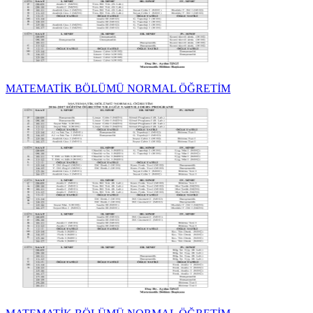
MATEMATİK BÖLÜMÜ NORMAL ÖĞRETİM