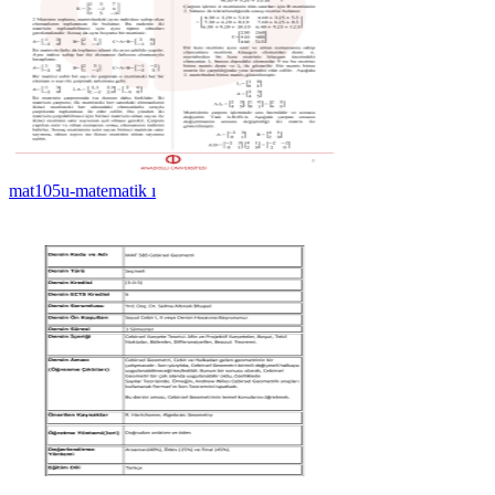
mat105u-matematik ı