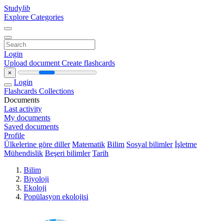
Study
lib
Explore Categories
Login
Upload document
Create flashcards
×
Login
Flashcards
Collections
Documents
Last activity
My documents
Saved documents
Profile
Ülkelerine göre diller
Matematik
Bilim
Sosyal bilimler
İşletme
Mühendislik
Beşeri bilimler
Tarih
Bilim
Biyoloji
Ekoloji
Popülasyon ekolojisi