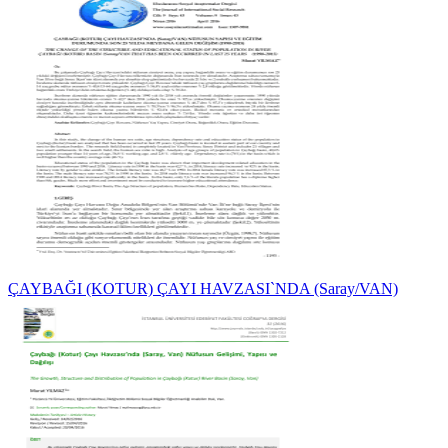
ÇAYBAĞI (KOTUR) ÇAYI HAVZASI`NDA (Saray/VAN)