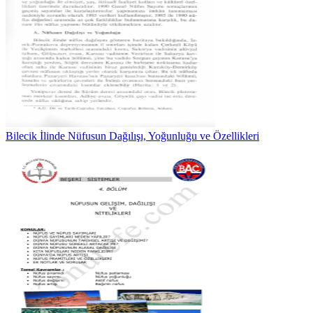
Bilecik İlinde Nüfusun Dağılışı, Yoğunluğu ve Özellikleri