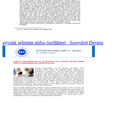
ayvalık şehrinin nüfus özellikleri - Sosyoloji Dergisi