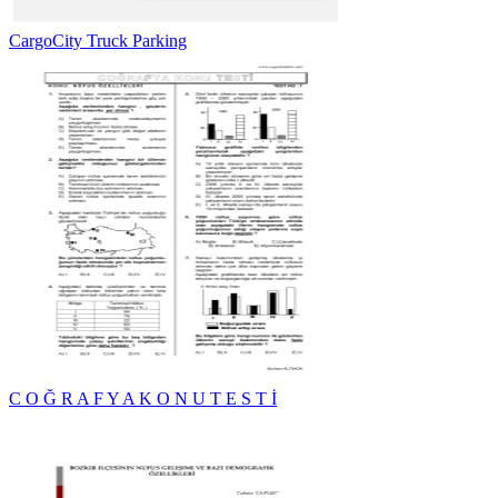
CargoCity Truck Parking
C O Ğ R A F Y A K O N U T E S T İ