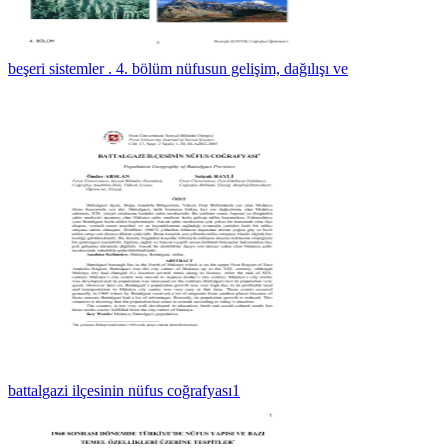
beşeri sistemler . 4. bölüm nüfusun gelişim, dağılışı ve
battalgazi ilçesinin nüfus coğrafyası1