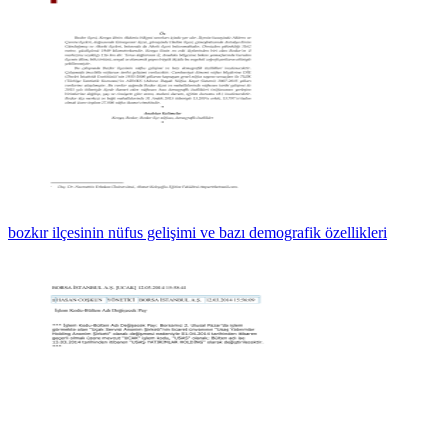
bozkır ilçesinin nüfus gelişimi ve bazı demografik özellikleri