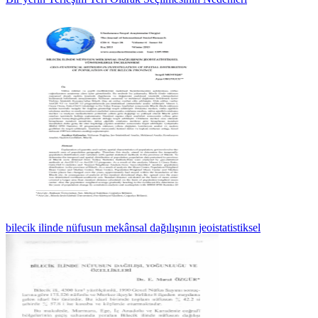
bilecik ilinde nüfusun mekânsal dağılışının jeoistatistiksel