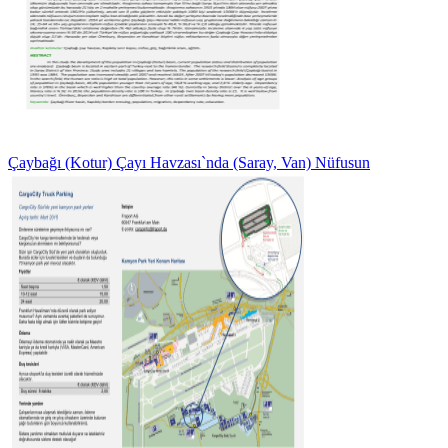
Çaybağı (Kotur) Çayı Havzası`nda (Saray, Van) Nüfusun