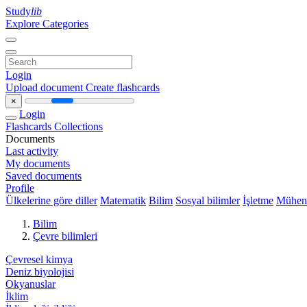
Study
lib
Explore Categories
Login
Upload document
Create flashcards
×
Login
Flashcards
Collections
Documents
Last activity
My documents
Saved documents
Profile
Ülkelerine göre diller
Matematik
Bilim
Sosyal bilimler
İşletme
Mühend
Bilim
Çevre bilimleri
Çevresel kimya
Deniz biyolojisi
Okyanuslar
İklim