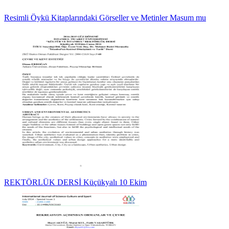
Resimli Öykü Kitaplarındaki Görseller ve Metinler Masum mu
REKTÖRLÜK DERSİ Küçükyalı 10 Ekim