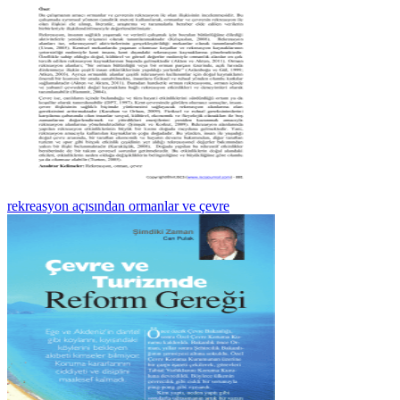
rekreasyon açısından ormanlar ve çevre