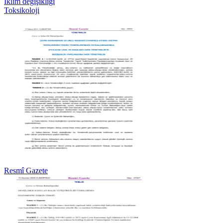
İklim değişikliği
Toksikoloji
Resmî Gazete