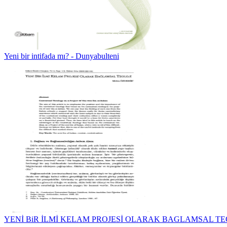
Yeni bir intifada mı? - Dunyabulteni
YENİ BiR İLMİ KELAM PROJESİ OLARAK BAGLAMSAL TE