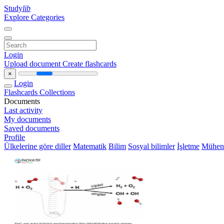
Study
lib
Explore Categories
Login
Upload document
Create flashcards
×
Login
Flashcards
Collections
Documents
Last activity
My documents
Saved documents
Profile
Ülkelerine göre diller
Matematik
Bilim
Sosyal bilimler
İşletme
Mühend