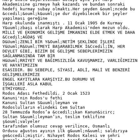
Akademisine girmeye hak kazandı ve bundan sonraki
hedefi kurmay subay olmaktı.Her şeyden &ouml;ncede bu
&ccedil;&ouml;k&uuml;şe dur diyebilecek bir şeyler
yapılması gereğine
Harp okulunda inanmıştı . 11 Ocak 1905 de Kurmay
Y&uuml;zbaşı olarak Harp Akademisi'nden mezun oldu.
MİLLİ VE EKONOMİK GELİŞME İMKANINI ELDE ETMEK VE DAHA
&Ccedil;AĞDAŞ VE
D&Uuml;ZENLİ BİR Y&Ouml;NETİM ŞEKLİNDE İŞLERİ
Y&Uuml;R&Uuml;TMEYİ BAŞARABİLMEK İ&Ccedil;İN, HER
DEVLET GİBİ, BİZİM DE GELİŞME SEBEPLERİMİZİN
SAĞLANMASINDA TAM BİR
H&Uuml;RRİYET VE BAĞIMSIZLIĞA KAVUŞMAMIZ, VARLIĞIMIZIN
VE HAYATIMIZIN
ESASIDIR. BU SEBEPLE, SİYASİ, ADLİ, MALİ VE BENZERİ
GELİŞMELERİMİZE
ENGEL KAYITLARA KARŞIYIZ.BU DURUMU VE
İŞGALLERİ ASLA KABUL
ETMİYORUZ.
Rodos Adası Fethedildi. 2 Ocak 1523
Kanuni'nin Rodos'u fethi
Kanuni Sultan S&uuml;leyman ve
Rodoslulların elindeki Cem Sultan
28 Temmuzda Rodos’a &ccedil;ıkan Kanun&icirc;
Sultan S&uuml;leyman’ın, teslim teklifine
ş&ouml;valyeler
tarafından olumsuz cevap verilince, Osmanlı
Ordusu ağustos ayının ilk g&uuml;n&uuml; saldırıya
ge&ccedil;miştir. Nihayet Rodos Kalesi ve şehri