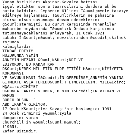
Yunan birlikleri Akpınar-Kovalca hattını
işgal ettikten sonra taarruzlarını durdurarak bu
hatta kaldılar. Cephenin 61’inci T&uuml;menle takviye
edilmeye başlanması, T&uuml;rklerin ne pahasına
olursa olsun savunmaya devam edeceklerini
g&ouml;stermişti. Bu durum karşısında Yunanlılar
muharebe meydanında T&uuml;rk Ordusu karşısında
tutunamayacaklarını anlayarak, 11 Ocak 1921
sabahı İn&ouml;n&uuml; mevzilerinden &ccedil;ekilmek
zorunda
kalmışlardır.
TEKRAR EDEYİM.
HUZURUNDA YEMİN
ANNEMİN MEZARI &Ouml;N&Uuml;NDE VE
EDİYORUM, BU KADAR KAN
D&Ouml;KEREK MİLLETİN ELDE ETTİĞİ H&Acirc;KİMİYETİN
KORUNMASI
VE SAVUNULMASI İ&Ccedil;İN GEREKİRSE ANNEMİN YANINA
GİTMEKTE ASLA TEREDD&Uuml;T ETMEYECEĞİM. MİLL&Icirc;
H&Acirc;KİMİYET
UĞRUNDA CANIMI VERMEK, BENİM İ&Ccedil;İN VİCDAN VE
NAMUS
BORCU OLSUN. `
ABD IRAK’A GİRİYOR.
17 Ocak K&ouml;rfez Savaşı'nın başlangıcı 1991
24 Ocak Yirminci y&uuml;zyıla
damgasını vuran
Churchill'in &ouml;l&uuml;m&uuml;
(1965).
Zafer Bizimdir.