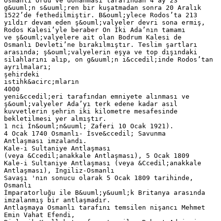
Osmanlı Ordu ve donanması tarafından 4 ay 23
g&uuml;n s&uuml;ren bir kuşatmadan sonra 20 Aralık
1522’de fethedilmiştir. B&ouml;ylece Rodos’ta 213
yıldır devam eden ş&ouml;valyeler devri sona ermiş,
Rodos Kalesi’yle beraber On İki Ada’nın tamamı
ve ş&ouml;valyelere ait olan Bodrum Kalesi de
Osmanlı Devleti’ne bırakılmıştır. Teslim şartları
arasında; ş&ouml;valyelerin eşya ve top dışındaki
silahlarını alıp, on g&uuml;n i&ccedil;inde Rodos’tan
ayrılmaları;
şehirdeki
istihk&acirc;mların
4000
yeni&ccedil;eri tarafından emniyete alınması ve
ş&ouml;valyeler Ada’yı terk edene kadar asıl
kuvvetlerin şehrin iki kilometre mesafesinde
bekletilmesi yer almıştır.
1 nci İn&ouml;n&uuml; Zaferi 10 Ocak 1921).
4 Ocak 1740 Osmanlı- İsve&ccedil; Savunma
Antlaşması imzalandı.
Kale-i Sultaniye Antlaşması
(veya &Ccedil;anakkale Antlaşması), 5 Ocak 1809
Kale-i Sultaniye Antlaşması (veya &Ccedil;anakkale
Antlaşması), İngiliz-Osmanlı
Savaşı ‎'nın sonucu olarak 5 Ocak 1809 tarihinde,
Osmanlı
İmparatorluğu ile B&uuml;y&uuml;k Britanya arasında
imzalanmış bir antlaşmadır.
Antlaşmaya Osmanlı tarafını temsilen nişancı Mehmet
Emin Vahat Efendi,