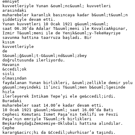
emniyet
kuvvetleriyle Yunan &ouml;nc&uuml; kuvvetleri
arasındaki
muharebeler karanlık basıncaya kadar b&uuml;t&uuml;n
şiddetiyle devam etti.
Yunan kuvvetleri 10 Ocak 1921 g&uuml;n&uuml;
saat 06.30’da Adalar T&uuml;meni ile KovalcaAkpınar,
İzmir T&uuml;meni ile de Yenik&ouml;y-TekeHayriye
savunma hattına taarruza başladı. Bir
kısım
kuvvetleriyle
de
S&ouml;ğ&uuml;t-G&uuml;nd&uuml;zbey
doğrultusunda ilerliyordu.
Havanın
&ccedil;ok
sisli
olmasından
faydalanan Yunan birlikleri, &ouml;zellikle demir yolu
g&uuml;neyindeki 11’inci T&uuml;men b&ouml;lgesinde
hızla
ilerleyerek İntikam Tepe’yi ele ge&ccedil;irdi.
Buradaki
muharebeler saat 14.00’e kadar devam etti.
10 Ocak 1921 g&uuml;n&uuml; saat 16.00’da Batı
Cephesi Komutanı İsmet Paşa’nın teklifi ve Fevzi
Paşa’nın emriyle T&uuml;rk birlikleri
BeşkardeşdağıZemzemiye-Oklubalı hattına alındılar.
Cephe
kararg&acirc;hı da &Ccedil;ukurhisar’a taşındı.