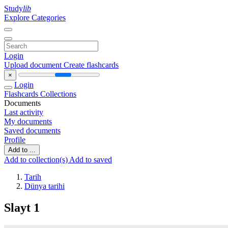
Study
lib
Explore Categories
Login
Upload document
Create flashcards
×
Login
Flashcards
Collections
Documents
Last activity
My documents
Saved documents
Profile
Add to ...
Add to collection(s)
Add to saved
Tarih
Dünya tarihi
Slayt 1