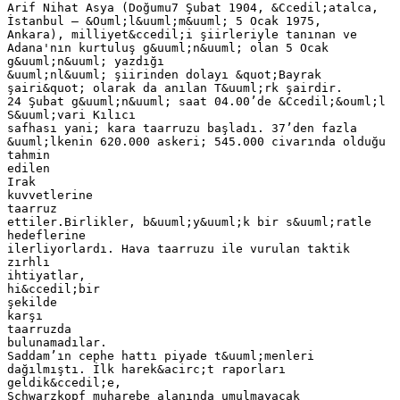
Arif Nihat Asya (Doğumu7 Şubat 1904, &Ccedil;atalca,
İstanbul – &Ouml;l&uuml;m&uuml; 5 Ocak 1975,
Ankara), milliyet&ccedil;i şiirleriyle tanınan ve
Adana'nın kurtuluş g&uuml;n&uuml; olan 5 Ocak
g&uuml;n&uuml; yazdığı
&uuml;nl&uuml; şiirinden dolayı &quot;Bayrak
şairi&quot; olarak da anılan T&uuml;rk şairdir.
24 Şubat g&uuml;n&uuml; saat 04.00’de &Ccedil;&ouml;l
S&uuml;vari Kılıcı
safhası yani; kara taarruzu başladı. 37’den fazla
&uuml;lkenin 620.000 askeri; 545.000 civarında olduğu
tahmin
edilen
Irak
kuvvetlerine
taarruz
ettiler.Birlikler, b&uuml;y&uuml;k bir s&uuml;ratle
hedeflerine
ilerliyorlardı. Hava taarruzu ile vurulan taktik
zırhlı
ihtiyatlar,
hi&ccedil;bir
şekilde
karşı
taarruzda
bulunamadılar.
Saddam’ın cephe hattı piyade t&uuml;menleri
dağılmıştı. İlk harek&acirc;t raporları
geldik&ccedil;e,
Schwarzkopf muharebe alanında umulmayacak