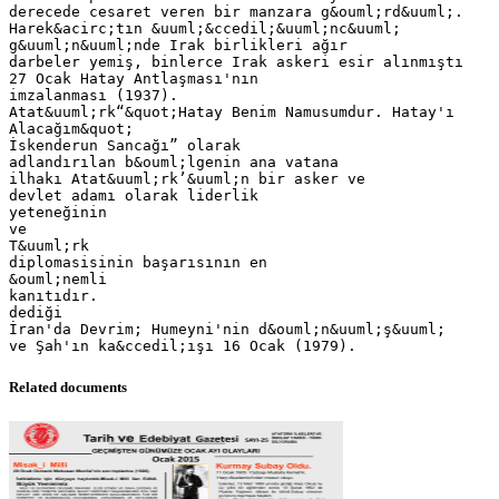
derecede cesaret veren bir manzara g&ouml;rd&uuml;.
Harek&acirc;tın &uuml;&ccedil;&uuml;nc&uuml;
g&uuml;n&uuml;nde Irak birlikleri ağır
darbeler yemiş, binlerce Irak askeri esir alınmıştı
27 Ocak Hatay Antlaşması'nın
imzalanması (1937).
Atat&uuml;rk“&quot;Hatay Benim Namusumdur. Hatay'ı
Alacağım&quot;
İskenderun Sancağı” olarak
adlandırılan b&ouml;lgenin ana vatana
ilhakı Atat&uuml;rk’&uuml;n bir asker ve
devlet adamı olarak liderlik
yeteneğinin
ve
T&uuml;rk
diplomasisinin başarısının en
&ouml;nemli
kanıtıdır.
dediği
İran'da Devrim; Humeyni'nin d&ouml;n&uuml;ş&uuml;
Related documents