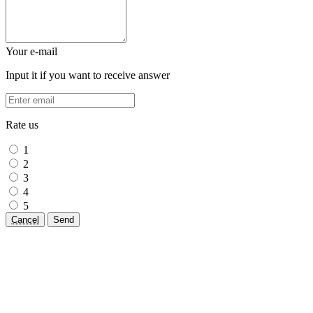
Your e-mail
Input it if you want to receive answer
Rate us
1
2
3
4
5
Cancel
Send