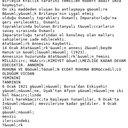
Birleşik Krallık tarafını temsilen Robert Adair imza
koymuştur.
On iki maddeden oluşan bu antlaşmaya g&ouml;re
B&uuml;y&uuml;k Britanya'nın işgal etmiş
olduğu Osmanlı toprakları Osmanlı İmparatorluğu'na
geri verilecekti. Osmanlı
topraklarında bulunan Britanyalı t&uuml;ccarların
savaş sırasında Osmanlı
İmparatorluğu tarafından el konulmuş olan malları
sahiplerine iade edilecekti.
Atat&uuml;rk Annesini Kaybetti.
14 Ocak Atat&uuml;rk'&uuml;n annesi Z&uuml;beyde
Hanım'ın &ouml;l&uuml;m&uuml; (1923).
Annesinin huzurunda Atat&uuml;rk’&uuml;n Yemini
MİLL&Icirc; H&Acirc;KİMİYET &Ouml;LMEZLİĞE KADAR DEVAM
EDECEKTİR. ANNEMİN
RUHUNA VE B&Uuml;T&Uuml;N ECDAT RUHUNA BOR&Ccedil;LU
OLDUĞUM VİCDAN
YEMİNİNİ
TANRININ
6 Ocak 1921 g&uuml;n&uuml; Bursa’dan Eskişehir
y&ouml;n&uuml;ne, Uşak’tan Afyon y&ouml;n&uuml;ne iki
kol h&acirc;linde
ileri harek&acirc;ta başlayan Yunanlılar, 9 Ocak'ta
İn&ouml;n&uuml; mevzilerine kadar geldiler. 9 Ocak
1921
g&uuml;n&uuml;
mevzii
ilerisindeki
T&uuml;rk