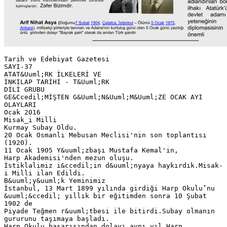
Tarih ve Edebiyat Gazetesi
SAYI-37
ATAT&Uuml;RK İLKELERİ VE
İNKILAP TARİHİ - T&Uuml;RK
DİLİ GRUBU
GE&Ccedil;MİŞTEN G&Uuml;N&Uuml;M&Uuml;ZE OCAK AYI
OLAYLARI
Ocak 2016
Misak_i Milli
Kurmay Subay Oldu.
20 Ocak Osmanlı Mebusan Meclisi'nin son toplantısı
(1920).
11 Ocak 1905 Y&uuml;zbaşı Mustafa Kemal'in,
Harp Akademisi'nden mezun oluşu.
İstiklalimiz i&ccedil;in d&uuml;nyaya haykırdık.Misak-
i Milli ilan Edildi.
B&uuml;y&uuml;k Yeminimiz
İstanbul, 13 Mart 1899 yılında girdiği Harp Okulu’nu
&uuml;&ccedil; yıllık bir eğitimden sonra 10 Şubat
1902 de
Piyade Teğmen r&uuml;tbesi ile bitirdi.Subay olmanın
gururunu taşımaya başladı.
Harp Okulu başarısından dolayı aynı yıl Harp