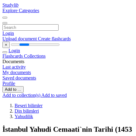
Study
lib
Explore Categories
Login
Upload document
Create flashcards
×
Login
Flashcards
Collections
Documents
Last activity
My documents
Saved documents
Profile
Add to ...
Add to collection(s)
Add to saved
Beşeri bilimler
Din bilimleri
Yahudilik
İstanbul Yahudi Cemaati`nin Tarihi (1453