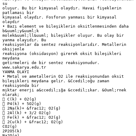
su
oluşur. Bu bir kimyasal olaydır. Havai fişeklerin
patlaması bir
kimyasal olaydır. Fosforun yanması bir kimyasal
olaydır
• Bazı element ve bileşiklerin oksitlenmesinden daha
b&uuml;y&uuml;k
molek&uuml;ll&uuml; bileşikler oluşur. Bu olay bir
yanma olayıdır. Bu
reaksiyonlar da sentez reaksiyonlarıdır. Metallerin
oksijenle
reaksiyona (oksidasyon) girerek oksit bileşikleri
meydana
getirmeleri de bir sentez reaksiyonudur.
www.sakarya.edu.tr
YANMA OLAYI
• Metal ve ametallerin O2 ile reaksiyonundan oksit
bileşikleri meydana gelir. &Ccedil;oğu zaman
reaksiyonda bir
miktar enerji a&ccedil;ığa &ccedil;ıkar. &Ouml;rnek
olarak;
 C(k) + O2(g)
 P4(k) + 5O2(g)
 2Na(k)+ &frac12; O2(g)
 2Al(k) + 3/2 O2(g)
 Fe(k) + &frac12; O2(g)
 2Cu(k) + &frac12; O2(g)
CO2(g)
2P2O5(k)
Na2O(g)