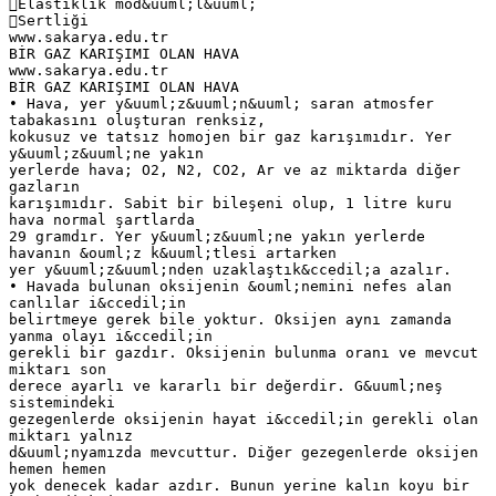
Elastiklik mod&uuml;l&uuml;
Sertliği
www.sakarya.edu.tr
BİR GAZ KARIŞIMI OLAN HAVA
www.sakarya.edu.tr
BİR GAZ KARIŞIMI OLAN HAVA
• Hava, yer y&uuml;z&uuml;n&uuml; saran atmosfer
tabakasını oluşturan renksiz,
kokusuz ve tatsız homojen bir gaz karışımıdır. Yer
y&uuml;z&uuml;ne yakın
yerlerde hava; O2, N2, CO2, Ar ve az miktarda diğer
gazların
karışımıdır. Sabit bir bileşeni olup, 1 litre kuru
hava normal şartlarda
29 gramdır. Yer y&uuml;z&uuml;ne yakın yerlerde
havanın &ouml;z k&uuml;tlesi artarken
yer y&uuml;z&uuml;nden uzaklaştık&ccedil;a azalır.
• Havada bulunan oksijenin &ouml;nemini nefes alan
canlılar i&ccedil;in
belirtmeye gerek bile yoktur. Oksijen aynı zamanda
yanma olayı i&ccedil;in
gerekli bir gazdır. Oksijenin bulunma oranı ve mevcut
miktarı son
derece ayarlı ve kararlı bir değerdir. G&uuml;neş
sistemindeki
gezegenlerde oksijenin hayat i&ccedil;in gerekli olan
miktarı yalnız
d&uuml;nyamızda mevcuttur. Diğer gezegenlerde oksijen
hemen hemen
yok denecek kadar azdır. Bunun yerine kalın koyu bir