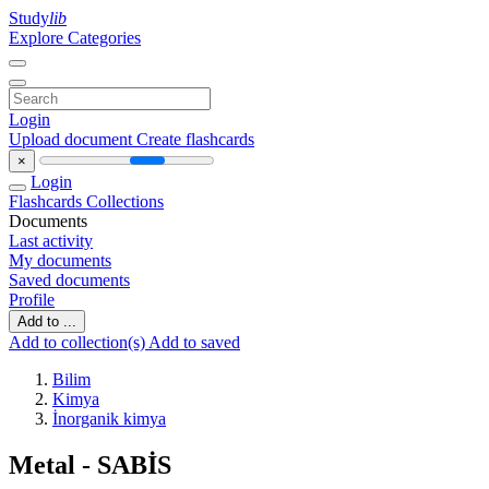
Study
lib
Explore Categories
Login
Upload document
Create flashcards
×
Login
Flashcards
Collections
Documents
Last activity
My documents
Saved documents
Profile
Add to ...
Add to collection(s)
Add to saved
Bilim
Kimya
İnorganik kimya
Metal - SABİS