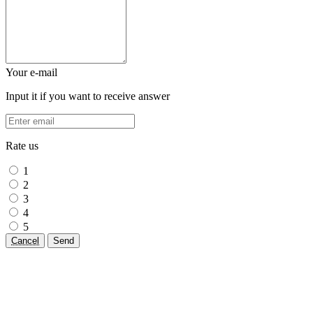
Your e-mail
Input it if you want to receive answer
Rate us
1
2
3
4
5
Cancel
Send