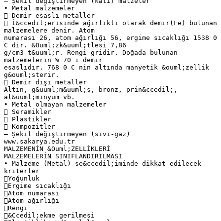
– Şekil değiştirmeyen (katı) malzeler
• Metal malzemeler
 Demir esaslı metaller
 İ&ccedil;erisinde ağırlıklı olarak demir(Fe) bulunan
malzemelere denir. Atom
numarası 26, atom ağırlığı 56, ergime sıcaklığı 1538 0
C dir. &Ouml;zk&uuml;tlesi 7,86
g/cm3 t&uuml;r. Rengi gridir. Doğada bulunan
malzemelerin % 70 i demir
esaslıdır. 768 0 C nin altında manyetik &ouml;zellik
g&ouml;sterir.
 Demir dışı metaller
Altın, g&uuml;m&uuml;ş, bronz, prin&ccedil;,
al&uuml;minyum vb.
• Metal olmayan malzemeler
 Seramikler
 Plastikler
 Kompozitler
– Şekil değiştirmeyen (sıvı-gaz)
www.sakarya.edu.tr
MALZEMENİN &Ouml;ZELLİKLERİ
MALZEMELERİN SINIFLANDIRILMASI
• Malzeme (Metal) se&ccedil;iminde dikkat edilecek
kriterler
Yoğunluk
Ergime sıcaklığı
Atom numarası
Atom ağırlığı
Rengi
&Ccedil;ekme gerilmesi