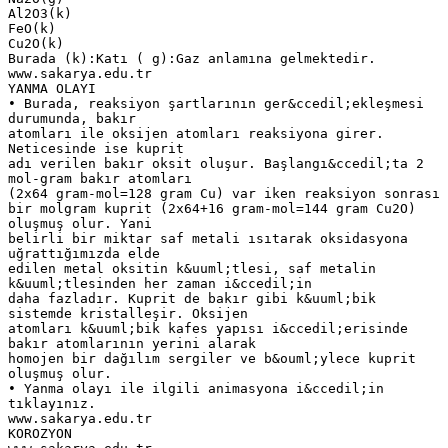
Al2O3(k)
FeO(k)
Cu2O(k)
Burada (k):Katı ( g):Gaz anlamına gelmektedir.
www.sakarya.edu.tr
YANMA OLAYI
• Burada, reaksiyon şartlarının ger&ccedil;ekleşmesi
durumunda, bakır
atomları ile oksijen atomları reaksiyona girer.
Neticesinde ise kuprit
adı verilen bakır oksit oluşur. Başlangı&ccedil;ta 2
mol-gram bakır atomları
(2x64 gram-mol=128 gram Cu) var iken reaksiyon sonrası
bir molgram kuprit (2x64+16 gram-mol=144 gram Cu2O)
oluşmuş olur. Yani
belirli bir miktar saf metali ısıtarak oksidasyona
uğrattığımızda elde
edilen metal oksitin k&uuml;tlesi, saf metalin
k&uuml;tlesinden her zaman i&ccedil;in
daha fazladır. Kuprit de bakır gibi k&uuml;bik
sistemde kristalleşir. Oksijen
atomları k&uuml;bik kafes yapısı i&ccedil;erisinde
bakır atomlarının yerini alarak
homojen bir dağılım sergiler ve b&ouml;ylece kuprit
oluşmuş olur.
• Yanma olayı ile ilgili animasyona i&ccedil;in
tıklayınız.
www.sakarya.edu.tr
KOROZYON