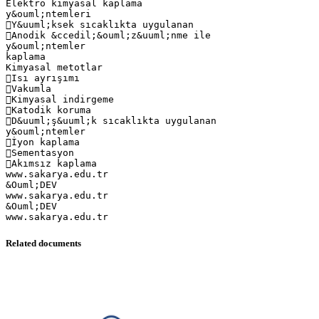
Elektro kimyasal kaplama
y&ouml;ntemleri
Y&uuml;ksek sıcaklıkta uygulanan
Anodik &ccedil;&ouml;z&uuml;nme ile
y&ouml;ntemler
kaplama
Kimyasal metotlar
Isı ayrışımı
Vakumla
Kimyasal indirgeme
Katodik koruma
D&uuml;ş&uuml;k sıcaklıkta uygulanan
y&ouml;ntemler
İyon kaplama
Sementasyon
Akımsız kaplama
www.sakarya.edu.tr
&Ouml;DEV
www.sakarya.edu.tr
&Ouml;DEV
Related documents