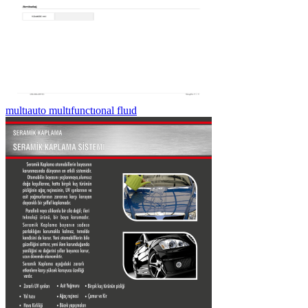
multıauto multıfunctıonal fluıd