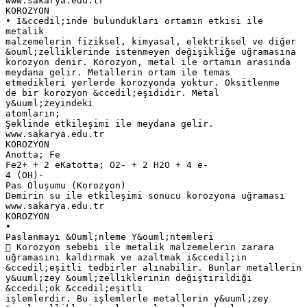
www.sakarya.edu.tr
KOROZYON
• İ&ccedil;inde bulundukları ortamın etkisi ile
metalik
malzemelerin fiziksel, kimyasal, elektriksel ve diğer
&ouml;zelliklerinde istenmeyen değişikliğe uğramasına
korozyon denir. Korozyon, metal ile ortamın arasında
meydana gelir. Metallerin ortam ile temas
etmedikleri yerlerde korozyonda yoktur. Oksitlenme
de bir korozyon &ccedil;eşididir. Metal
y&uuml;zeyindeki
atomların;
Şeklinde etkileşimi ile meydana gelir.
www.sakarya.edu.tr
KOROZYON
Anotta; Fe
Fe2+ + 2 eKatotta; O2- + 2 H2O + 4 e-
4 (OH)-
Pas Oluşumu (Korozyon)
Demirin su ile etkileşimi sonucu korozyona uğraması
www.sakarya.edu.tr
KOROZYON
•
Paslanmayı &Ouml;nleme Y&ouml;ntemleri
 Korozyon sebebi ile metalik malzemelerin zarara
uğramasını kaldırmak ve azaltmak i&ccedil;in
&ccedil;eşitli tedbirler alınabilir. Bunlar metallerin
y&uuml;zey &ouml;zelliklerinin değiştirildiği
&ccedil;ok &ccedil;eşitli
işlemlerdir. Bu işlemlerle metallerin y&uuml;zey