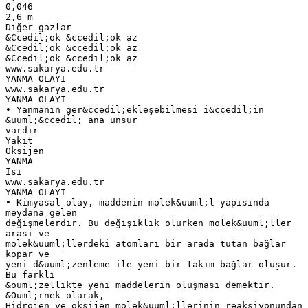
0,046
2,6 m
Diğer gazlar
&Ccedil;ok &ccedil;ok az
&Ccedil;ok &ccedil;ok az
&Ccedil;ok &ccedil;ok az
www.sakarya.edu.tr
YANMA OLAYI
www.sakarya.edu.tr
YANMA OLAYI
• Yanmanın ger&ccedil;ekleşebilmesi i&ccedil;in
&uuml;&ccedil; ana unsur
vardır
Yakıt
Oksijen
YANMA
Isı
www.sakarya.edu.tr
YANMA OLAYI
• Kimyasal olay, maddenin molek&uuml;l yapısında
meydana gelen
değişmelerdir. Bu değişiklik olurken molek&uuml;ller
arası ve
molek&uuml;llerdeki atomları bir arada tutan bağlar
kopar ve
yeni d&uuml;zenleme ile yeni bir takım bağlar oluşur.
Bu farklı
&ouml;zellikte yeni maddelerin oluşması demektir.
&Ouml;rnek olarak,
Hidrojen ve oksijen molek&uuml;llerinin reaksiyonundan