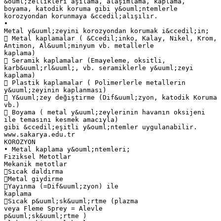
&ouml;zellikleri aşılama, alaşımlama, kaplama,
boyama, katodik koruma gibi y&ouml;ntemlerle
korozyondan korunmaya &ccedil;alışılır.
•
Metal y&uuml;zeyini korozyondan korumak i&ccedil;in;
 Metal kaplamalar ( &Ccedil;inko, Kalay, Nikel, Krom,
Antimon, Al&uuml;minyum vb. metallerle
kaplama)
 Seramik kaplamalar (Emayeleme, oksitli,
karb&uuml;rl&uuml;, vb. seramiklerle y&uuml;zeyi
kaplama)
 Plastik kaplamalar ( Polimerlerle metallerin
y&uuml;zeyinin kaplanması)
 Y&uuml;zey değiştirme (Dif&uuml;zyon, katodik Koruma
vb.)
 Boyama ( metal y&uuml;zeylerinin havanın oksijeni
ile temasını kesmek amacıyla)
gibi &ccedil;eşitli y&ouml;ntemler uygulanabilir.
www.sakarya.edu.tr
KOROZYON
• Metal kaplama y&ouml;ntemleri;
Fiziksel Metotlar
Mekanik metotlar
Sıcak daldırma
Metal giydirme
Yayınma (=Dif&uuml;zyon) ile
kaplama
Sıcak p&uuml;sk&uuml;rtme (plazma
veya Fleme Sprey = Alevle
p&uuml;sk&uuml;rtme )