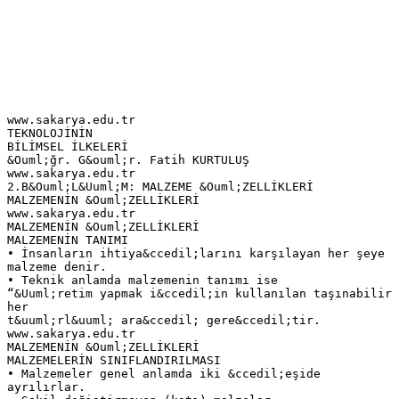
www.sakarya.edu.tr
TEKNOLOJİNİN
BİLİMSEL İLKELERİ
&Ouml;ğr. G&ouml;r. Fatih KURTULUŞ
www.sakarya.edu.tr
2.B&Ouml;L&Uuml;M: MALZEME &Ouml;ZELLİKLERİ
MALZEMENİN &Ouml;ZELLİKLERİ
www.sakarya.edu.tr
MALZEMENİN &Ouml;ZELLİKLERİ
MALZEMENİN TANIMI
• İnsanların ihtiya&ccedil;larını karşılayan her şeye
malzeme denir.
• Teknik anlamda malzemenin tanımı ise
“&Uuml;retim yapmak i&ccedil;in kullanılan taşınabilir
her
t&uuml;rl&uuml; ara&ccedil; gere&ccedil;tir.
www.sakarya.edu.tr
MALZEMENİN &Ouml;ZELLİKLERİ
MALZEMELERİN SINIFLANDIRILMASI
• Malzemeler genel anlamda iki &ccedil;eşide
ayrılırlar.