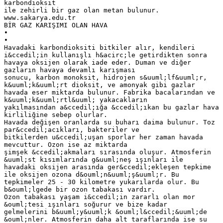
karbondioksit
ile zehirli bir gaz olan metan bulunur.
www.sakarya.edu.tr
BİR GAZ KARIŞIMI OLAN HAVA
•
•
Havadaki karbondioksiti bitkiler alır, kendileri
i&ccedil;in kullanışlı h&acirc;le getirdikten sonra
havaya oksijen olarak iade eder. Duman ve diğer
gazların havaya devamlı karışması
sonucu, karbon monoksit, hidrojen s&uuml;lf&uuml;r,
k&uuml;k&uuml;rt dioksit, ve amonyak gibi gazlar
havada eser miktarda bulunur. Fabrika bacalarından ve
k&uuml;k&uuml;rtl&uuml; yakacakların
yakılmasından a&ccedil;ığa &ccedil;ıkan bu gazlar hava
kirliliğine sebep olurlar.
Havada değişen oranlarda su buharı daima bulunur. Toz
par&ccedil;acıkları, bakteriler ve
bitkilerden u&ccedil;uşan sporlar her zaman havada
mevcuttur. Ozon ise az miktarda
şimşek &ccedil;akmaları sırasında oluşur. Atmosferin
&uuml;st kısımlarında g&uuml;neş ışınları ile
havadaki oksijen arasında ger&ccedil;ekleşen tepkime
ile oksijen ozona d&ouml;n&uuml;ş&uuml;r. Bu
tepkimeler 25 - 30 kilometre yukarılarda olur. Bu
b&ouml;lgede bir ozon tabakası vardır.
Ozon tabakası yaşam i&ccedil;in zararlı olan mor
&ouml;tesi ışınları soğurur ve bize kadar
gelmelerini b&uuml;y&uuml;k &ouml;l&ccedil;&uuml;de
&ouml;nler. Atmosferin daha alt taraflarında ise su