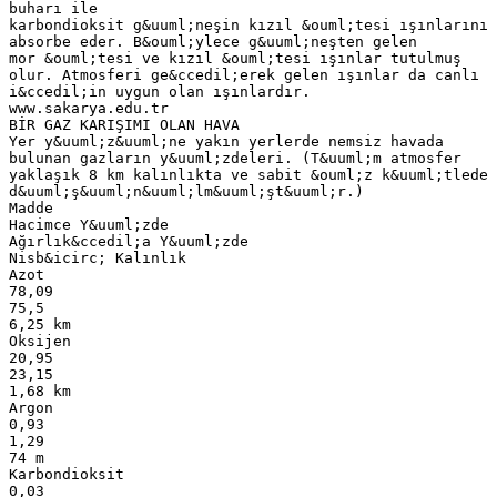
buharı ile
karbondioksit g&uuml;neşin kızıl &ouml;tesi ışınlarını
absorbe eder. B&ouml;ylece g&uuml;neşten gelen
mor &ouml;tesi ve kızıl &ouml;tesi ışınlar tutulmuş
olur. Atmosferi ge&ccedil;erek gelen ışınlar da canlı
i&ccedil;in uygun olan ışınlardır.
www.sakarya.edu.tr
BİR GAZ KARIŞIMI OLAN HAVA
Yer y&uuml;z&uuml;ne yakın yerlerde nemsiz havada
bulunan gazların y&uuml;zdeleri. (T&uuml;m atmosfer
yaklaşık 8 km kalınlıkta ve sabit &ouml;z k&uuml;tlede
d&uuml;ş&uuml;n&uuml;lm&uuml;şt&uuml;r.)
Madde
Hacimce Y&uuml;zde
Ağırlık&ccedil;a Y&uuml;zde
Nisb&icirc; Kalınlık
Azot
78,09
75,5
6,25 km
Oksijen
20,95
23,15
1,68 km
Argon
0,93
1,29
74 m
Karbondioksit
0,03