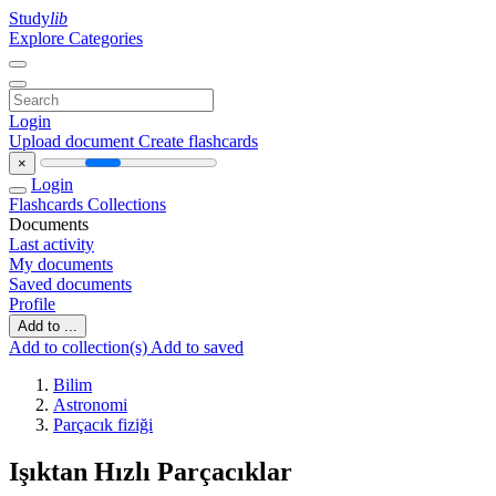
Study
lib
Explore Categories
Login
Upload document
Create flashcards
×
Login
Flashcards
Collections
Documents
Last activity
My documents
Saved documents
Profile
Add to ...
Add to collection(s)
Add to saved
Bilim
Astronomi
Parçacık fiziği
Işıktan Hızlı Parçacıklar