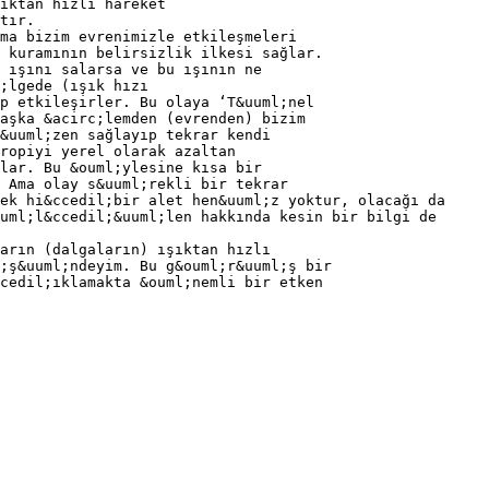
ıktan hızlı hareket
tır.
ama bizim evrenimizle etkileşmeleri
 kuramının belirsizlik ilkesi sağlar.
 ışını salarsa ve bu ışının ne
;lgede (ışık hızı
p etkileşirler. Bu olaya ‘T&uuml;nel
aşka &acirc;lemden (evrenden) bizim
&uuml;zen sağlayıp tekrar kendi
ropiyi yerel olarak azaltan
lar. Bu &ouml;ylesine kısa bir
 Ama olay s&uuml;rekli bir tekrar
ek hi&ccedil;bir alet hen&uuml;z yoktur, olacağı da
uml;l&ccedil;&uuml;len hakkında kesin bir bilgi de
arın (dalgaların) ışıktan hızlı
;ş&uuml;ndeyim. Bu g&ouml;r&uuml;ş bir
cedil;ıklamakta &ouml;nemli bir etken