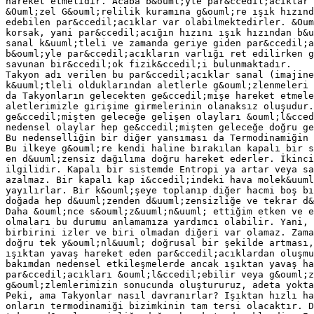
hareket etmelidir. Acaba b&ouml;yle par&ccedil;acıklar 
&Ouml;zel G&ouml;relilik kuramına g&ouml;re ışık hızınd
edebilen par&ccedil;acıklar var olabilmektedirler. &Oum
korsak, yani par&ccedil;acığın hızını ışık hızından b&u
sanal k&uuml;tleli ve zamanda geriye giden par&ccedil;a
b&ouml;yle par&ccedil;acıkların varlığı ret edilirken g
savunan bir&ccedil;ok fizik&ccedil;i bulunmaktadır.
Takyon adı verilen bu par&ccedil;acıklar sanal (imajine
k&uuml;tleli olduklarından aletlerle g&ouml;zlenmeleri
da Takyonların gelecekten ge&ccedil;mişe hareket etmele
aletlerimizle girişime girmelerinin olanaksız oluşudur.
ge&ccedil;mişten geleceğe gelişen olayları &ouml;l&cced
nedensel olaylar hep ge&ccedil;mişten geleceğe doğru ge
Bu nedenselliğin bir diğer yansıması da Termodinamiğin 
Bu ilkeye g&ouml;re kendi haline bırakılan kapalı bir s
en d&uuml;zensiz dağılıma doğru hareket ederler. İkinci
ilgilidir. Kapalı bir sistemde Entropi ya artar veya sa
azalmaz. Bir kapalı kap i&ccedil;indeki hava molek&uuml
yayılırlar. Bir k&ouml;şeye toplanıp diğer hacmi boş bı
doğada hep d&uuml;zenden d&uuml;zensizliğe ve tekrar d&
Daha &ouml;nce s&ouml;z&uuml;n&uuml; ettiğim etken ve e
olmaları bu durumu anlamamıza yardımcı olabilir. Yani, 
birbirini izler ve biri olmadan diğeri var olamaz. Zama
doğru tek y&ouml;nl&uuml; doğrusal bir şekilde artması,
ışıktan yavaş hareket eden par&ccedil;acıklardan oluşmu
bakımdan nedensel etkileşmelerde ancak ışıktan yavaş ha
par&ccedil;acıkları &ouml;l&ccedil;ebilir veya g&ouml;z
g&ouml;zlemlerimizin sonucunda oluştururuz, adeta yokta
Peki, ama Takyonlar nasıl davranırlar? Işıktan hızlı ha
onların termodinamiği bizimkinin tam tersi olacaktır. D