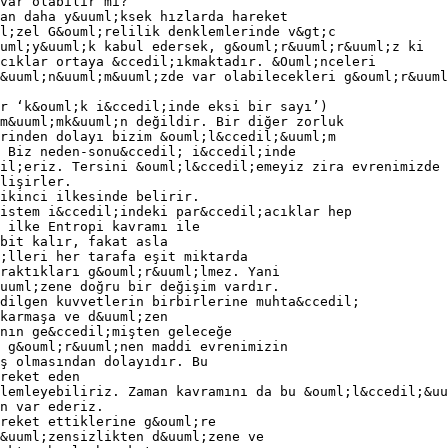
var olabilir mi?
an daha y&uuml;ksek hızlarda hareket
l;zel G&ouml;relilik denklemlerinde v&gt;c
uml;y&uuml;k kabul edersek, g&ouml;r&uuml;r&uuml;z ki
cıklar ortaya &ccedil;ıkmaktadır. &Ouml;nceleri
&uuml;n&uuml;m&uuml;zde var olabilecekleri g&ouml;r&uuml
r ‘k&ouml;k i&ccedil;inde eksi bir sayı’)
 m&uuml;mk&uuml;n değildir. Bir diğer zorluk
rinden dolayı bizim &ouml;l&ccedil;&uuml;m
 Biz neden-sonu&ccedil; i&ccedil;inde
il;eriz. Tersini &ouml;l&ccedil;emeyiz zira evrenimizde
lişirler.
ikinci ilkesinde belirir.
istem i&ccedil;indeki par&ccedil;acıklar hep
 ilke Entropi kavramı ile
bit kalır, fakat asla
;lleri her tarafa eşit miktarda
raktıkları g&ouml;r&uuml;lmez. Yani
uuml;zene doğru bir değişim vardır.
dilgen kuvvetlerin birbirlerine muhta&ccedil;
karmaşa ve d&uuml;zen
nın ge&ccedil;mişten geleceğe
 g&ouml;r&uuml;nen maddi evrenimizin
ş olmasından dolayıdır. Bu
reket eden
lemleyebiliriz. Zaman kavramını da bu &ouml;l&ccedil;&uu
n var ederiz.
reket ettiklerine g&ouml;re
&uuml;zensizlikten d&uuml;zene ve