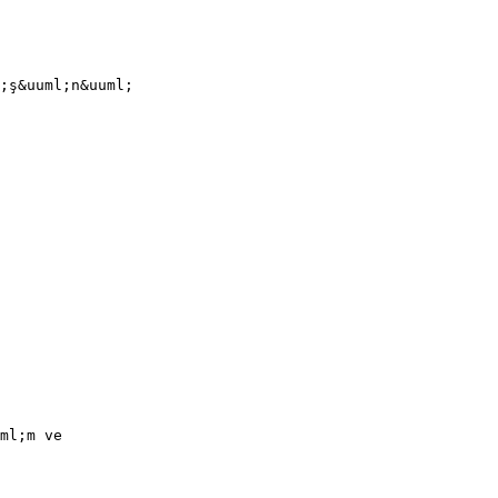
;ş&uuml;n&uuml;
ml;m ve