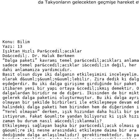
Konu: Bilim
Yazı: 13
Işıktan Hızlı Par&ccedil;acıklar
Do&ccedil;. Dr. Haluk Berkmen
“Dalga paketi” kavramı temel par&ccedil;acıkları anlama
sadece temel par&ccedil;acıklar i&ccedil;in değil, her 
dahi anlamamıza yardımcıdır.
Basit olsun diye iki dalganın etkileşimini inceleyelim.
olarak d&uuml;ş&uuml;n&uuml;lebilir. Zira dedik ki dalg
eşdeğerdir. Bu iki dalga girişime girdiğinde bir paket 
itibaren yeni bir yapı ortaya &ccedil;ıkmış demektir. O
dalgalardan biridir ne de diğeri. İkisinden de bir mikt
gelerek dalga paketini oluşturmuştur. Bu iki dalga ayrı
olmayan bir şekilde birbirleri ile etkileşmeye devam ed
halindeki dalga paketi hem birinden hem de diğerinden i
“Yerel olmayan” derken, ışık hızından daha hızlı bir şe
istiyorum. Fakat &ouml;te yandan biliyoruz ki ışık hızı
zaman bu durum nasıl a&ccedil;ıklanmalı?
Etkileşmeyi sağlayan başka bir par&ccedil;acık olması g
g&ouml;re iki nesne arasındaki etkileşme daima bir ara 
dediğimde dalga anlaşılmalıdır) gerektirmektedir. Bu pa