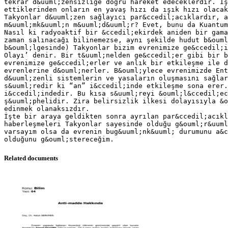
tekrar d&uuml;zensizliğe doğru hareket edeceklerdir. Iş
ettiklerinden onların en yavaş hızı da ışık hızı olacak
Takyonlar d&uuml;zen sağlayıcı par&ccedil;acıklardır, 
m&uuml;mk&uuml;n m&uuml;d&uuml;r? Evet, bunu da Kuantum
Nasıl ki radyoaktif bir &ccedil;ekirdek aniden bir gama
zaman salınacağı bilinemezse, aynı şekilde hudut b&ouml
b&ouml;lgesinde) Takyonlar bizim evrenimize ge&ccedil;i
Olayı’ denir. Bir t&uuml;nelden ge&ccedil;er gibi bir b
evrenimize ge&ccedil;erler ve anlık bir etkileşme ile d
evrenlerine d&ouml;nerler. B&ouml;ylece evrenimizde Ent
d&uuml;zenli sistemlerin ve yasaların oluşmasını sağlar
s&uuml;redir ki “an” i&ccedil;inde etkileşme sona erer.
i&ccedil;indedir. Bu kısa s&uuml;reyi &ouml;l&ccedil;ec
ş&uuml;phelidir. Zira belirsizlik ilkesi dolayısıyla &o
edinmek olanaksızdır.
İşte bir araya geldikten sonra ayrılan par&ccedil;acıkl
haberleşmeleri Takyonlar sayesinde olduğu g&ouml;r&uuml
varsayım olsa da evrenin bug&uuml;nk&uuml; durumunu a&c
Related documents