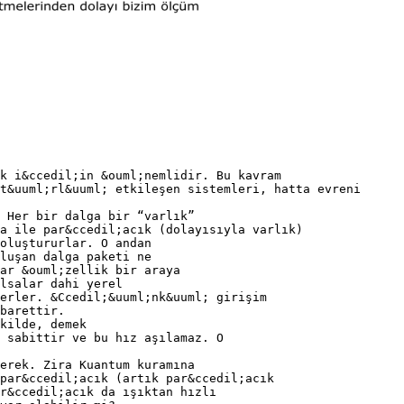
k i&ccedil;in &ouml;nemlidir. Bu kavram
t&uuml;rl&uuml; etkileşen sistemleri, hatta evreni
 Her bir dalga bir “varlık”
a ile par&ccedil;acık (dolayısıyla varlık)
oluştururlar. O andan
luşan dalga paketi ne
ar &ouml;zellik bir araya
lsalar dahi yerel
erler. &Ccedil;&uuml;nk&uuml; girişim
barettir.
kilde, demek
 sabittir ve bu hız aşılamaz. O
erek. Zira Kuantum kuramına
par&ccedil;acık (artık par&ccedil;acık
r&ccedil;acık da ışıktan hızlı