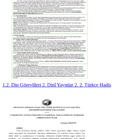
1.2. Din Görevlileri 2. Dinî Yayınlar 2. 2. Türkçe Hadis