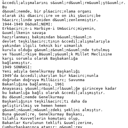
&ccedil;alışmalarını s&uuml;rd&uuml;rm&uuml;şt&uuml;r.
Bu
d&ouml;nemde, bir pl&acirc;nlama organı
olarak iki d&acirc;ire ve on iki ş&ucirc;be
h&acirc;linde yeniden d&uuml;zenlenmiştir.
1944-1949 D&Ouml;NEMI:
Erk&acirc;n-ı Harbiye-i Um&ucirc;miyenin,
&uuml;lkenin savaşa
hazırlanması bakımından b&uuml;t&uuml;n
devlet teşkil&acirc;tının &ccedil;alışmalarıyla
yakından ilgili teknik bir uzmanlık
kurulu olduğu g&ouml;z&ouml;n&uuml;nde tutulmuş
ve T&uuml;rkiye B&uuml;y&uuml;k Millet Meclisine
karşı sorumlu olarak Başbakanlığa
bağlanmıştır.
1949 SONRASI:
Yeni adıyla Genelkurmay Başkanlığı
1949’da &ccedil;ıkarılan bir k&acirc;nunla
doğrudan doğruya Mill&icirc; Savunma
Bakanlığına bağlanmış, 1961
Anayasası y&uuml;r&uuml;rl&uuml;ğe girinceye kadar
bu bakanlığa bağlı olarak &ccedil;alışmıştır.
Bu d&ouml;nemde Genelkurmay
Başkanlığının teşkil&acirc;tı daha da
geliştirilmiş ve hemen hemen
g&uuml;n&uuml;m&uuml;zdeki şeklini almıştır.
Buna g&ouml;re, Genelkurmay Başkanı,
Silahlı Kuvvetlerin komutanı olup,
Bakanlar Kurulunun teklifi &uuml;zerine,
Cumhurbaşkanınca atanır; g&ouml;rev