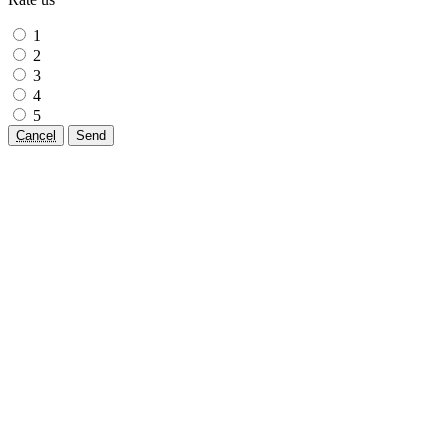
1
2
3
4
5
Cancel
Send