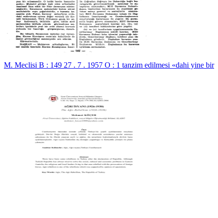
M. Meclisi B : 149 27 . 7 . 1957 O : 1 tanzim edilmesi «dahi yine bir