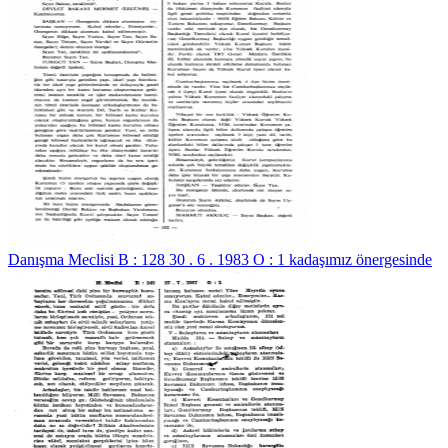
Danışma Meclisi B : 128 30 . 6 . 1983 O : 1 kadaşımız önergesinde