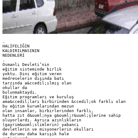
.
HALİFELİĞİN
KALDIRILMASININ
NEDENLERİ
.
Osmanlı Devleti’nin
eğitim sisteminde birlik
yoktu. Dini eğitim veren
medreselerin dışında batı
tarzında a&ccedil;ılmış olan
okullar da
bulunmaktaydı.
Eğitim programları ve kuruluş
ama&ccedil;ları birbirinden &ccedil;ok farklı olan
bu eğitim kurumlarından mezun
olan insanlar, birbirlerinden farklı,
hatta zıt d&uuml;nya g&ouml;r&uuml;şlerine sahip
oluyorlardı. Ayrıca azınlıkların
(gayrim&uuml;slimlerin) yabancı
devletlerin ve misyonerlerin okulları
da durumu daha karışık hale