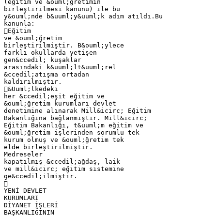
(eğitim ve &ouml;ğretimin
birleştirilmesi kanunu) ile bu
y&ouml;nde b&uuml;y&uuml;k adım atıldı.Bu
kanunla:
Eğitim
ve &ouml;ğretim
birleştirilmiştir. B&ouml;ylece
farklı okullarda yetişen
gen&ccedil; kuşaklar
arasındaki k&uuml;lt&uuml;rel
&ccedil;atışma ortadan
kaldırılmıştır.
&Uuml;lkedeki
her &ccedil;eşit eğitim ve
&ouml;ğretim kurumları devlet
denetimine alınarak Mill&icirc; Eğitim
Bakanlığına bağlanmıştır. Mill&icirc;
Eğitim Bakanlığı, t&uuml;m eğitim ve
&ouml;ğretim işlerinden sorumlu tek
kurum olmuş ve &ouml;ğretim tek
elde birleştirilmiştir.
Medreseler
kapatılmış &ccedil;ağdaş, laik
ve mill&icirc; eğitim sistemine
ge&ccedil;ilmiştir.

YENİ DEVLET
KURUMLARI
DİYANET İŞLERİ
BAŞKANLIĞININ