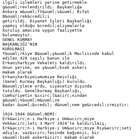
ilgili işlemleri yerine getirmekle
g&ouml;revlendirildi. Başkanlığa
Ankara m&uuml;ft&uuml;s&uuml; Rıfat
B&ouml;rek&ccedil;i
getirildi. Diyanet İşleri Başkanlığı
yapmış olduğu &ccedil;alışmalarla
kuruluş amacına uygun faaliyette
bulunmuştur.
GENEL KURMAY
BAŞKANLIĞI’NIN
KURULMASI
T&uuml;rkiye B&uuml;y&uuml;k Meclisinde kabul
edilen 429 sayılı kanun ile
Erkanıharbiye Vekaleti kaldırıldı.
Onun yerine, en y&uuml;ksek askeri
makam olarak
Erkanıharbiyeiumumiye Reisliği
(Genel Kurmay Başkanlığı) kuruldu.
B&ouml;ylece ordu, siyasetin dışında
tutuldu. Genelkurmay Başkanlığı,
Cumhuriyetin &icirc;l&acirc;nından
g&uuml;n&uuml;m&uuml;ze
kadar &uuml;&ccedil; d&ouml;nem ge&ccedil;irmiştir:
.
1924-1944 D&Ouml;NEMI:
Erk&acirc;n-ı Harbiye-i Um&ucirc;miye
Vek&acirc;leti 3 Mart 1924’te kaldırılmış,
Erk&acirc;n-ı Harbiye-i Um&ucirc;miye Riy&acirc;seti
adıyla, vaz&icirc;fesinde bağımsız, bir
y&uuml;ksek asker&icirc; makam olarak