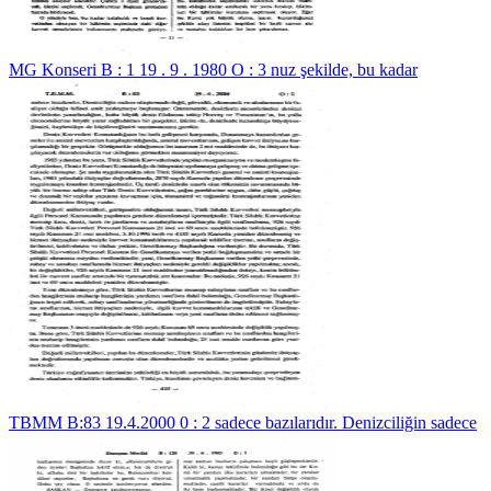
MG Konseri B : 1 19 . 9 . 1980 O : 3 nuz şekilde, bu kadar
TBMM B:83 19.4.2000 0 : 2 sadece bazılarıdır. Denizciliğin sadece