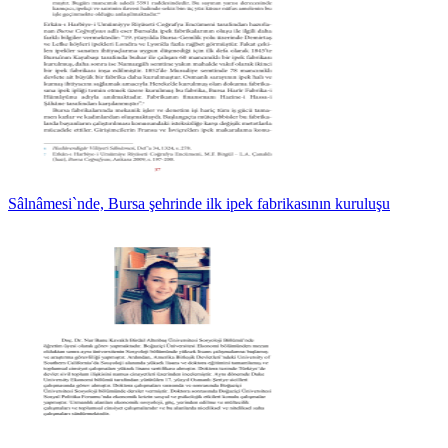
Sâlnâmesi`nde, Bursa şehrinde ilk ipek fabrikasının kuruluşu