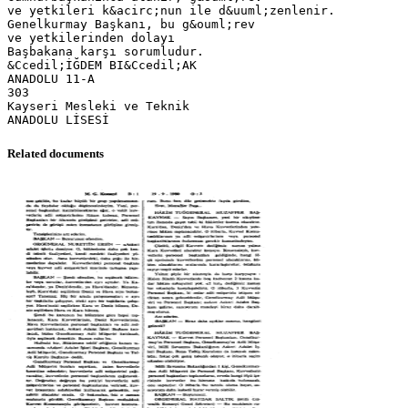
ve yetkileri k&acirc;nun ile d&uuml;zenlenir.
Genelkurmay Başkanı, bu g&ouml;rev
ve yetkilerinden dolayı
Başbakana karşı sorumludur.
&Ccedil;İĞDEM BI&Ccedil;AK
ANADOLU 11-A
303
Kayseri Mesleki ve Teknik
Related documents