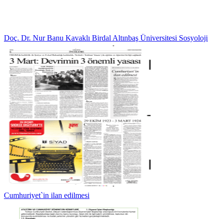
Doç. Dr. Nur Banu Kavaklı Birdal Altınbaş Üniversitesi Sosyoloji
Cumhuriyet`in ilan edilmesi