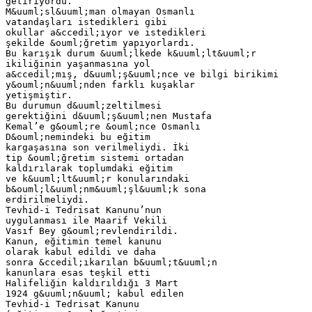
getiriyordu.
M&uuml;sl&uuml;man olmayan Osmanlı
vatandaşları istedikleri gibi
okullar a&ccedil;ıyor ve istedikleri
şekilde &ouml;ğretim yapıyorlardı.
Bu karışık durum &uuml;lkede k&uuml;lt&uuml;r
ikiliğinin yaşanmasına yol
a&ccedil;mış, d&uuml;ş&uuml;nce ve bilgi birikimi
y&ouml;n&uuml;nden farklı kuşaklar
yetişmiştir.
Bu durumun d&uuml;zeltilmesi
gerektiğini d&uuml;ş&uuml;nen Mustafa
Kemal’e g&ouml;re &ouml;nce Osmanlı
D&ouml;nemindeki bu eğitim
kargaşasına son verilmeliydi. İki
tip &ouml;ğretim sistemi ortadan
kaldırılarak toplumdaki eğitim
ve k&uuml;lt&uuml;r konularındaki
b&ouml;l&uuml;nm&uuml;şl&uuml;k sona
erdirilmeliydi.
Tevhid-i Tedrisat Kanunu’nun
uygulanması ile Maarif Vekili
Vasıf Bey g&ouml;revlendirildi.
Kanun, eğitimin temel kanunu
olarak kabul edildi ve daha
sonra &ccedil;ıkarılan b&uuml;t&uuml;n
kanunlara esas teşkil etti
Halifeliğin kaldırıldığı 3 Mart
1924 g&uuml;n&uuml; kabul edilen
Tevhid-i Tedrisat Kanunu