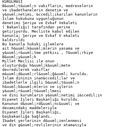
KURULMASI
B&uuml;t&uuml;n vakıfların, medreselerin
ve ibadethanelerin denetim ve
y&ouml;netimi, &ccedil;ıkarılan kanunların
İslam hukukuna uygunluğunun
denetimi Şeriye ve Evkaf Vekaleti
( Bakanlığı) tarafından yerine
getiriyordu. Mecliste kabul edilen
kanunla; Şeriye ve Evkaf V ekaleti
kaldırıldı
Bu kanunla hukuki işlemlere
ait h&uuml;k&uuml;mlerin yasama ve
y&uuml;r&uuml;tme yetkisi , T&uuml;rkiye
B&uuml;y&uuml;k
Millet Meclisi ile onun
oluşturduğu h&uuml;k&uuml;mete
devredilerek vakıflar
m&uuml;d&uuml;rl&uuml;ğ&uuml; kuruldu.
İslam dininin inan&ccedil;lar ve
ibadetlerle ilgili b&uuml;t&uuml;n
h&uuml;k&uuml;mlerin ve işlerin
y&uuml;r&uuml;t&uuml;lmesi
ve dini kurumların y&ouml;netimi i&ccedil;in
Diyanet İşleri Başkanlığı kuruldu.
Kanunun d&ouml;rd&uuml;nc&uuml; ve
devamındaki maddeleriyle
Diyanet İşleri Başkanlığı,
başbakanlığa bağlandı.
İbadet yerlerinin d&uuml;zenlenmesi
ve din g&ouml;revlilerinin atamasıyla