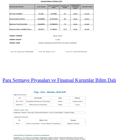
Para Sermaye Piyasaları ve Finansal Kurumlar Bilim Dalı