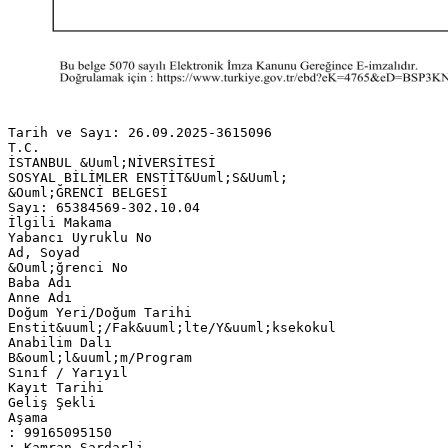
Tarih ve Sayı: 26.09.2025-3615096
T.C.
İSTANBUL &Uuml;NİVERSİTESİ
SOSYAL BİLİMLER ENSTİT&Uuml;S&Uuml;
&Ouml;ĞRENCİ BELGESİ
Sayı: 65384569-302.10.04
İlgili Makama
Yabancı Uyruklu No
Ad, Soyad
&Ouml;ğrenci No
Baba Adı
Anne Adı
Doğum Yeri/Doğum Tarihi
Enstit&uuml;/Fak&uuml;lte/Y&uuml;ksekokul
Anabilim Dalı
B&ouml;l&uuml;m/Program
Sınıf / Yarıyıl
Kayıt Tarihi
Geliş Şekli
Aşama
: 99165095150
: Kamran Sardarli