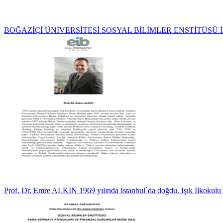
BOĞAZİÇİ ÜNİVERSİTESİ SOSYAL BİLİMLER ENSTİTÜSÜ 
Prof. Dr. Emre ALKİN 1969 yılında İstanbul`da doğdu. Işık İlkokulu