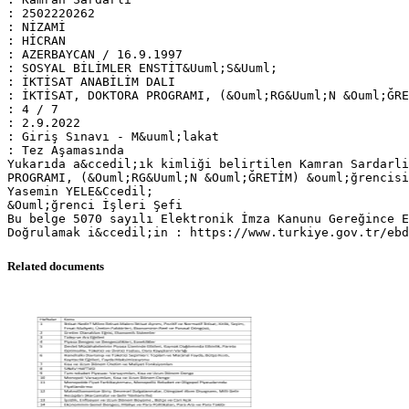
: 2502220262
: NİZAMİ
: HİCRAN
: AZERBAYCAN / 16.9.1997
: SOSYAL BİLİMLER ENSTİT&Uuml;S&Uuml;
: İKTİSAT ANABİLİM DALI
: İKTİSAT, DOKTORA PROGRAMI, (&Ouml;RG&Uuml;N &Ouml;ĞRE
: 4 / 7
: 2.9.2022
: Giriş Sınavı - M&uuml;lakat
: Tez Aşamasında
Yukarıda a&ccedil;ık kimliği belirtilen Kamran Sardarli
PROGRAMI, (&Ouml;RG&Uuml;N &Ouml;ĞRETİM) &ouml;ğrencisi
Yasemin YELE&Ccedil;
&Ouml;ğrenci İşleri Şefi
Bu belge 5070 sayılı Elektronik İmza Kanunu Gereğince E
Related documents