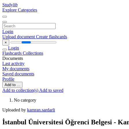
Study
lib
Explore Categories
Login
Upload document
Create flashcards
×
Login
Flashcards
Collections
Documents
Last activity
My documents
Saved documents
Profile
Add to ...
Add to collection(s)
Add to saved
No category
Uploaded by
kamran.sardarli
İstanbul Üniversitesi Öğrenci Belgesi - K