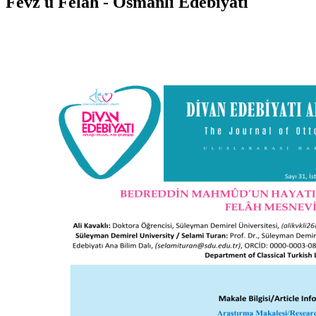
Fevz ü Felâh - Osmanlı Edebiyatı