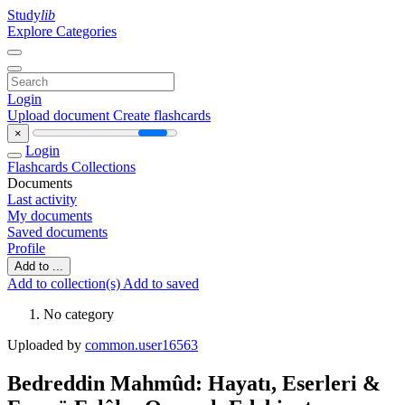
Study
lib
Explore Categories
Login
Upload document
Create flashcards
×
Login
Flashcards
Collections
Documents
Last activity
My documents
Saved documents
Profile
Add to ...
Add to collection(s)
Add to saved
No category
Uploaded by
common.user16563
Bedreddin Mahmûd: Hayatı, Eserleri &