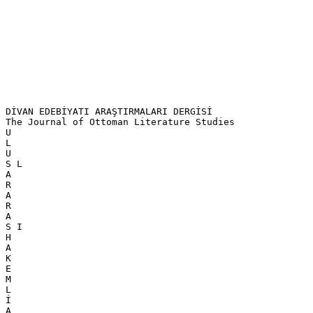
DİVAN EDEBİYATI ARAŞTIRMALARI DERGİSİ
The Journal of Ottoman Literature Studies
U
L
U
S L
A
R
A
R
A
S I
H
A
K
E
M
L
İ
A