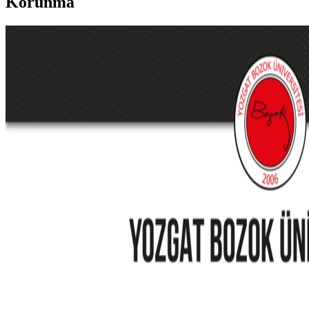
Korunma